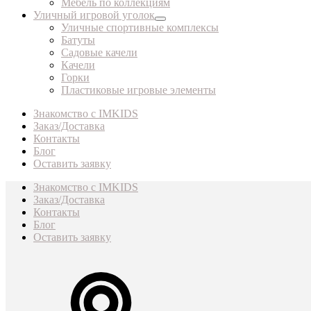
Мебель по коллекциям
Уличный игровой уголок
Уличные спортивные комплексы
Батуты
Садовые качели
Качели
Горки
Пластиковые игровые элементы
Знакомство с IMKIDS
Заказ/Доставка
Контакты
Блог
Оставить заявку
Знакомство с IMKIDS
Заказ/Доставка
Контакты
Блог
Оставить заявку