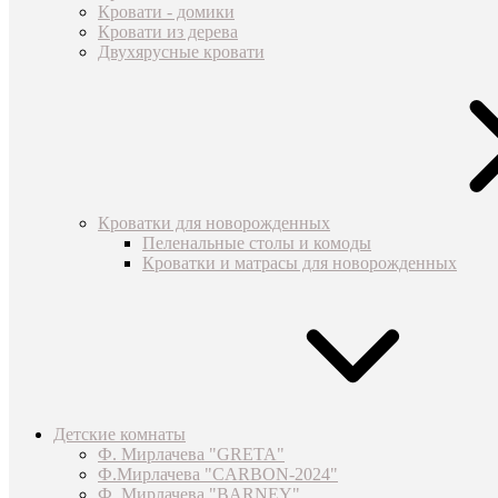
Кровати - домики
Кровати из дерева
Двухярусные кровати
Кроватки для новорожденных
Пеленальные столы и комоды
Кроватки и матрасы для новорожденных
Детские комнаты
Ф. Мирлачева "GRETA"
Ф.Мирлачева "CARBON-2024"
Ф. Мирлачева "BARNEY"