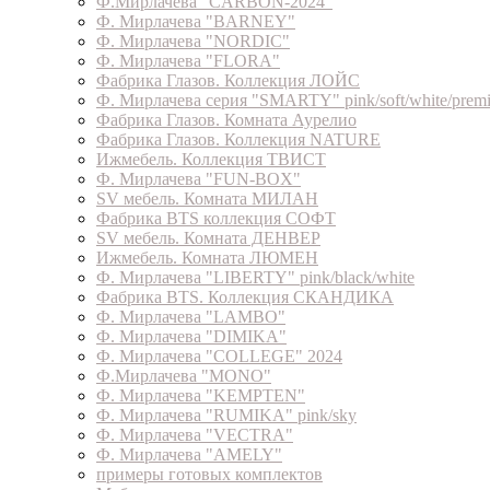
Ф.Мирлачева "CARBON-2024"
Ф. Мирлачева "BARNEY"
Ф. Мирлачева "NORDIC"
Ф. Мирлачева "FLORA"
Фабрика Глазов. Коллекция ЛОЙС
Ф. Мирлачева серия "SMARTY" pink/soft/white/prem
Фабрика Глазов. Комната Аурелио
Фабрика Глазов. Коллекция NATURE
Ижмебель. Коллекция ТВИСТ
Ф. Мирлачева "FUN-BOX"
SV мебель. Комната МИЛАН
Фабрика BTS коллекция СОФТ
SV мебель. Комната ДЕНВЕР
Ижмебель. Комната ЛЮМЕН
Ф. Мирлачева "LIBERTY" pink/black/white
Фабрика BTS. Коллекция СКАНДИКА
Ф. Мирлачева "LAMBO"
Ф. Мирлачева "DIMIKA"
Ф. Мирлачева "COLLEGE" 2024
Ф.Мирлачева "MONO"
Ф. Мирлачева "KEMPTEN"
Ф. Мирлачева "RUMIKA" pink/sky
Ф. Мирлачева "VECTRA"
Ф. Мирлачева "AMELY"
примеры готовых комплектов