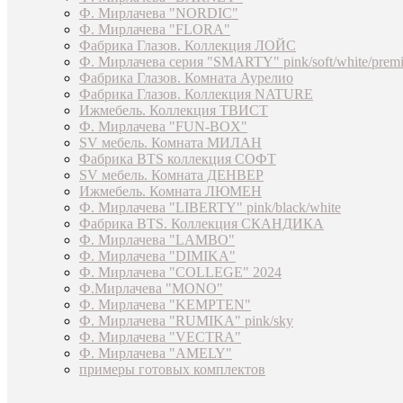
Ф. Мирлачева "NORDIC"
Ф. Мирлачева "FLORA"
Фабрика Глазов. Коллекция ЛОЙС
Ф. Мирлачева серия "SMARTY" pink/soft/white/prem
Фабрика Глазов. Комната Аурелио
Фабрика Глазов. Коллекция NATURE
Ижмебель. Коллекция ТВИСТ
Ф. Мирлачева "FUN-BOX"
SV мебель. Комната МИЛАН
Фабрика BTS коллекция СОФТ
SV мебель. Комната ДЕНВЕР
Ижмебель. Комната ЛЮМЕН
Ф. Мирлачева "LIBERTY" pink/black/white
Фабрика BTS. Коллекция СКАНДИКА
Ф. Мирлачева "LAMBO"
Ф. Мирлачева "DIMIKA"
Ф. Мирлачева "COLLEGE" 2024
Ф.Мирлачева "MONO"
Ф. Мирлачева "KEMPTEN"
Ф. Мирлачева "RUMIKA" pink/sky
Ф. Мирлачева "VECTRA"
Ф. Мирлачева "AMELY"
примеры готовых комплектов