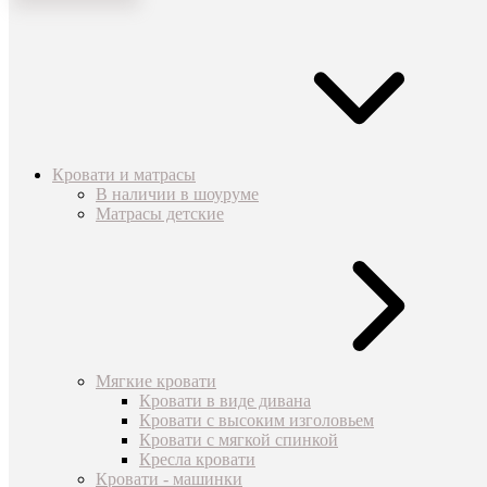
Кровати и матрасы
В наличии в шоуруме
Матрасы детские
Мягкие кровати
Кровати в виде дивана
Кровати с высоким изголовьем
Кровати с мягкой спинкой
Кресла кровати
Кровати - машинки