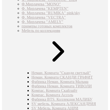
Ф.Мирлачева "MONO"
Ф. Мирлачева "KEMPTEN"
Ф. Мирлачева "RUMIKA" pink/sky
Ф. Мирлачева "VECTRA"
Ф. Мирлачева "AMELY"
примеры готовых комплектов
Мебель по коллекциям
Неман. Комната "Сканди светлый"
Неман. Комната СКАНДИ ГРАФИТ
Фабрика Неман. Комната Мальма
Фабрика Неман. Комната ТИВОЛИ
Компас. Комната Скайлайт
Компас. Комната Ассоль
Фабрика BTS. Коллекция МАЛИБУ
SV мебель. Комната АЛЕКСАНДРИЯ
SV Мебель. Комната АНРИ