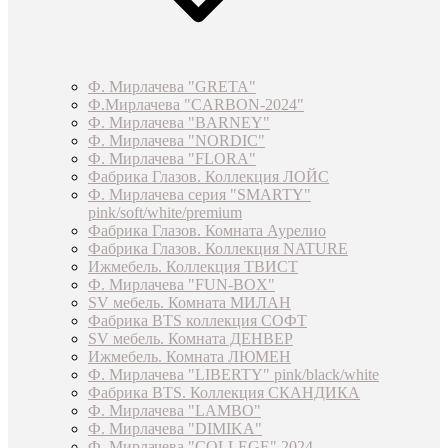
Ф. Мирлачева "GRETA"
Ф.Мирлачева "CARBON-2024"
Ф. Мирлачева "BARNEY"
Ф. Мирлачева "NORDIC"
Ф. Мирлачева "FLORA"
Фабрика Глазов. Коллекция ЛОЙС
Ф. Мирлачева серия "SMARTY"
pink/soft/white/premium
Фабрика Глазов. Комната Аурелио
Фабрика Глазов. Коллекция NATURE
Ижмебель. Коллекция ТВИСТ
Ф. Мирлачева "FUN-BOX"
SV мебель. Комната МИЛАН
Фабрика BTS коллекция СОФТ
SV мебель. Комната ДЕНВЕР
Ижмебель. Комната ЛЮМЕН
Ф. Мирлачева "LIBERTY" pink/black/white
Фабрика BTS. Коллекция СКАНДИКА
Ф. Мирлачева "LAMBO"
Ф. Мирлачева "DIMIKA"
Ф. Мирлачева "COLLEGE" 2024