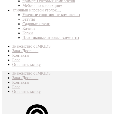
примеры готовых комплектов
Мебель по коллекциям
Уличный игровой уголок
Уличные спортивные комплексы
Батуты
Садовые качели
Качели
Горки
Пластиковые игровые элементы
Знакомство с IMKIDS
Заказ/Доставка
Контакты
Блог
Оставить заявку
Знакомство с IMKIDS
Заказ/Доставка
Контакты
Блог
Оставить заявку