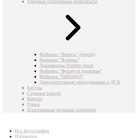
Уличные спортивные комплексы
Фабрика "Вереск" (veresk)
Фабрика "Romana"
Деревянные Perfetto Sport
Фабрика "Формула здоровья"
Фабрика "ПИОНЕР"
Дополнительное оборудование к ДСК
Батуты
Садовые качели
Качели
Горки
Пластиковые игровые элементы
Все фотографии
Избранное