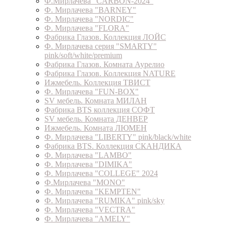
Ф.Мирлачева "CARBON-2024"
Ф. Мирлачева "BARNEY"
Ф. Мирлачева "NORDIC"
Ф. Мирлачева "FLORA"
Фабрика Глазов. Коллекция ЛОЙС
Ф. Мирлачева серия "SMARTY"
pink/soft/white/premium
Фабрика Глазов. Комната Аурелио
Фабрика Глазов. Коллекция NATURE
Ижмебель. Коллекция ТВИСТ
Ф. Мирлачева "FUN-BOX"
SV мебель. Комната МИЛАН
Фабрика BTS коллекция СОФТ
SV мебель. Комната ДЕНВЕР
Ижмебель. Комната ЛЮМЕН
Ф. Мирлачева "LIBERTY" pink/black/white
Фабрика BTS. Коллекция СКАНДИКА
Ф. Мирлачева "LAMBO"
Ф. Мирлачева "DIMIKA"
Ф. Мирлачева "COLLEGE" 2024
Ф.Мирлачева "MONO"
Ф. Мирлачева "KEMPTEN"
Ф. Мирлачева "RUMIKA" pink/sky
Ф. Мирлачева "VECTRA"
Ф. Мирлачева "AMELY"