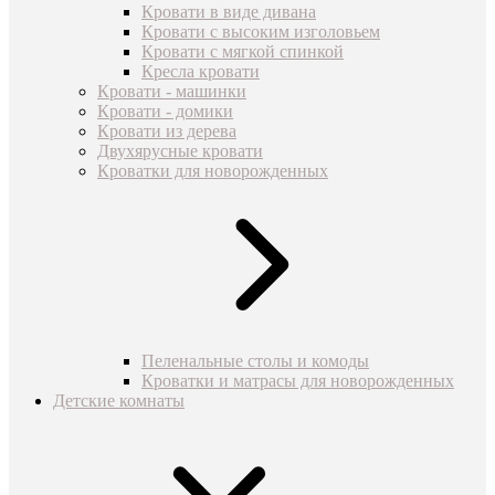
Кровати в виде дивана
Кровати с высоким изголовьем
Кровати с мягкой спинкой
Кресла кровати
Кровати - машинки
Кровати - домики
Кровати из дерева
Двухярусные кровати
Кроватки для новорожденных
Пеленальные столы и комоды
Кроватки и матрасы для новорожденных
Детские комнаты