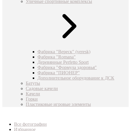
Уличные спортивные комплексы
Фабрика "Вереск" (veresk)
Фабрика "Romana"
Деревянные Perfetto Sport
Фабрика "Формула здоровья"
Фабрика "ПИОНЕР"
Дополнительное оборудование к ДСК
Батуты
Садовые качели
Качели
Горки
Пластиковые игровые элементы
Все фотографии
Избранное