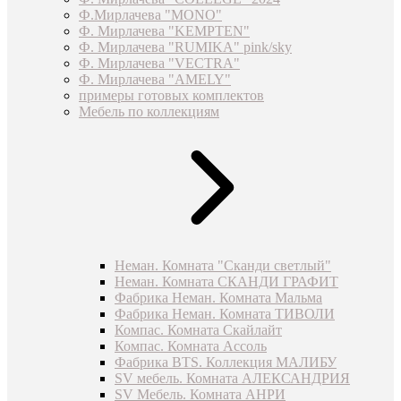
Ф.Мирлачева "MONO"
Ф. Мирлачева "KEMPTEN"
Ф. Мирлачева "RUMIKA" pink/sky
Ф. Мирлачева "VECTRA"
Ф. Мирлачева "AMELY"
примеры готовых комплектов
Мебель по коллекциям
Неман. Комната "Сканди светлый"
Неман. Комната СКАНДИ ГРАФИТ
Фабрика Неман. Комната Мальма
Фабрика Неман. Комната ТИВОЛИ
Компас. Комната Скайлайт
Компас. Комната Ассоль
Фабрика BTS. Коллекция МАЛИБУ
SV мебель. Комната АЛЕКСАНДРИЯ
SV Мебель. Комната АНРИ