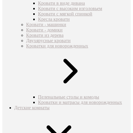
Кровати в виде дивана
Кровати с высоким изголовьем
Кровати с мягкой спинкой
Кресла кровати
Кровати - машинки
Кровати - домики
Кровати из дерева
Двухярусные кровати
Кроватки для новорожденных
Пеленальные столы и комоды
Кроватки и матрасы для новорожденных
Детские комнаты