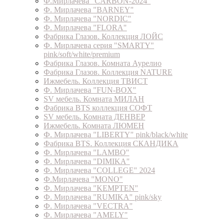
Ф.Мирлачева "CARBON-2024"
Ф. Мирлачева "BARNEY"
Ф. Мирлачева "NORDIC"
Ф. Мирлачева "FLORA"
Фабрика Глазов. Коллекция ЛОЙС
Ф. Мирлачева серия "SMARTY"
pink/soft/white/premium
Фабрика Глазов. Комната Аурелио
Фабрика Глазов. Коллекция NATURE
Ижмебель. Коллекция ТВИСТ
Ф. Мирлачева "FUN-BOX"
SV мебель. Комната МИЛАН
Фабрика BTS коллекция СОФТ
SV мебель. Комната ДЕНВЕР
Ижмебель. Комната ЛЮМЕН
Ф. Мирлачева "LIBERTY" pink/black/white
Фабрика BTS. Коллекция СКАНДИКА
Ф. Мирлачева "LAMBO"
Ф. Мирлачева "DIMIKA"
Ф. Мирлачева "COLLEGE" 2024
Ф.Мирлачева "MONO"
Ф. Мирлачева "KEMPTEN"
Ф. Мирлачева "RUMIKA" pink/sky
Ф. Мирлачева "VECTRA"
Ф. Мирлачева "AMELY"