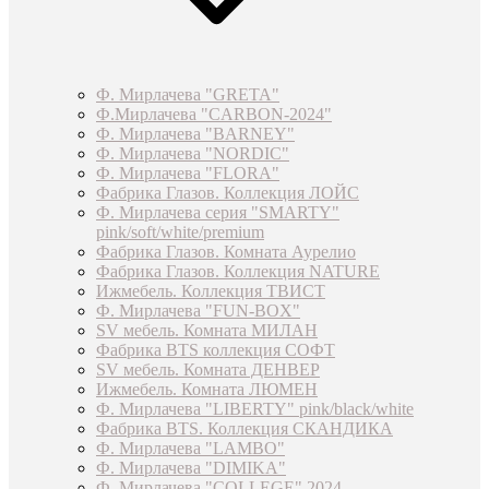
Ф. Мирлачева "GRETA"
Ф.Мирлачева "CARBON-2024"
Ф. Мирлачева "BARNEY"
Ф. Мирлачева "NORDIC"
Ф. Мирлачева "FLORA"
Фабрика Глазов. Коллекция ЛОЙС
Ф. Мирлачева серия "SMARTY"
pink/soft/white/premium
Фабрика Глазов. Комната Аурелио
Фабрика Глазов. Коллекция NATURE
Ижмебель. Коллекция ТВИСТ
Ф. Мирлачева "FUN-BOX"
SV мебель. Комната МИЛАН
Фабрика BTS коллекция СОФТ
SV мебель. Комната ДЕНВЕР
Ижмебель. Комната ЛЮМЕН
Ф. Мирлачева "LIBERTY" pink/black/white
Фабрика BTS. Коллекция СКАНДИКА
Ф. Мирлачева "LAMBO"
Ф. Мирлачева "DIMIKA"
Ф. Мирлачева "COLLEGE" 2024