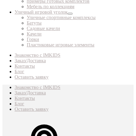
примеры готовых комплектов
Мебель по коллекциям
Уличный игровой уголок
Уличные спортивные комплексы
Батуты
Садовые качели
Качели
Горки
Пластиковые игровые элементы
Знакомство с IMKIDS
Заказ/Доставка
Контакты
Блог
Оставить заявку
Знакомство с IMKIDS
Заказ/Доставка
Контакты
Блог
Оставить заявку