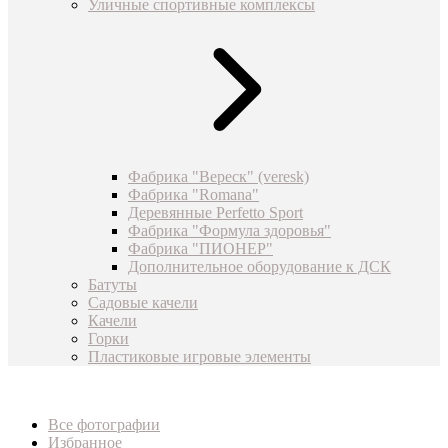
Уличные спортивные комплексы
Фабрика "Вереск" (veresk)
Фабрика "Romana"
Деревянные Perfetto Sport
Фабрика "Формула здоровья"
Фабрика "ПИОНЕР"
Дополнительное оборудование к ДСК
Батуты
Садовые качели
Качели
Горки
Пластиковые игровые элементы
Все фотографии
Избранное