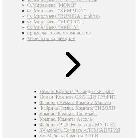
Ф.Мирлачева "MONO"
Ф. Мирлачева "KEMPTEN"
Ф. Мирлачева "RUMIKA" pink/sky
Ф. Мирлачева "VECTRA"
Ф. Мирлачева "AMELY"
примеры готовых комплектов
Мебель по коллекциям
Неман. Комната "Сканди светлый"
Неман. Комната СКАНДИ ГРАФИТ
Фабрика Неман. Комната Мальма
Фабрика Неман. Комната ТИВОЛИ
Компас. Комната Скайлайт
Компас. Комната Ассоль
Фабрика BTS. Коллекция МАЛИБУ
SV мебель. Комната АЛЕКСАНДРИЯ
SV Мебель. Комната АНРИ