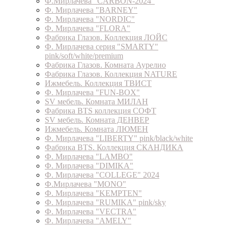
Ф.Мирлачева "CARBON-2024"
Ф. Мирлачева "BARNEY"
Ф. Мирлачева "NORDIC"
Ф. Мирлачева "FLORA"
Фабрика Глазов. Коллекция ЛОЙС
Ф. Мирлачева серия "SMARTY"
pink/soft/white/premium
Фабрика Глазов. Комната Аурелио
Фабрика Глазов. Коллекция NATURE
Ижмебель. Коллекция ТВИСТ
Ф. Мирлачева "FUN-BOX"
SV мебель. Комната МИЛАН
Фабрика BTS коллекция СОФТ
SV мебель. Комната ДЕНВЕР
Ижмебель. Комната ЛЮМЕН
Ф. Мирлачева "LIBERTY" pink/black/white
Фабрика BTS. Коллекция СКАНДИКА
Ф. Мирлачева "LAMBO"
Ф. Мирлачева "DIMIKA"
Ф. Мирлачева "COLLEGE" 2024
Ф.Мирлачева "MONO"
Ф. Мирлачева "KEMPTEN"
Ф. Мирлачева "RUMIKA" pink/sky
Ф. Мирлачева "VECTRA"
Ф. Мирлачева "AMELY"