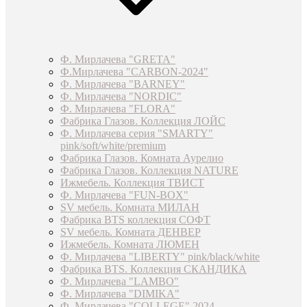
Ф. Мирлачева "GRETA"
Ф.Мирлачева "CARBON-2024"
Ф. Мирлачева "BARNEY"
Ф. Мирлачева "NORDIC"
Ф. Мирлачева "FLORA"
Фабрика Глазов. Коллекция ЛОЙС
Ф. Мирлачева серия "SMARTY"
pink/soft/white/premium
Фабрика Глазов. Комната Аурелио
Фабрика Глазов. Коллекция NATURE
Ижмебель. Коллекция ТВИСТ
Ф. Мирлачева "FUN-BOX"
SV мебель. Комната МИЛАН
Фабрика BTS коллекция СОФТ
SV мебель. Комната ДЕНВЕР
Ижмебель. Комната ЛЮМЕН
Ф. Мирлачева "LIBERTY" pink/black/white
Фабрика BTS. Коллекция СКАНДИКА
Ф. Мирлачева "LAMBO"
Ф. Мирлачева "DIMIKA"
Ф. Мирлачева "COLLEGE" 2024