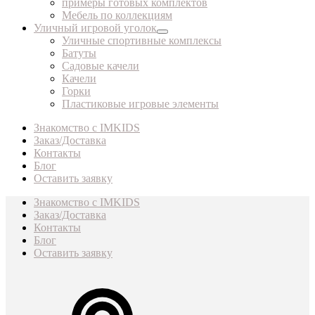
примеры готовых комплектов
Мебель по коллекциям
Уличный игровой уголок
Уличные спортивные комплексы
Батуты
Садовые качели
Качели
Горки
Пластиковые игровые элементы
Знакомство с IMKIDS
Заказ/Доставка
Контакты
Блог
Оставить заявку
Знакомство с IMKIDS
Заказ/Доставка
Контакты
Блог
Оставить заявку