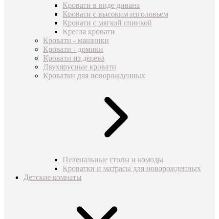
Кровати в виде дивана
Кровати с высоким изголовьем
Кровати с мягкой спинкой
Кресла кровати
Кровати - машинки
Кровати - домики
Кровати из дерева
Двухярусные кровати
Кроватки для новорожденных
Пеленальные столы и комоды
Кроватки и матрасы для новорожденных
Детские комнаты