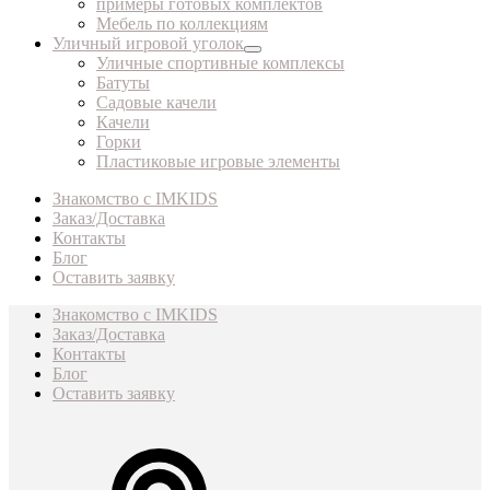
примеры готовых комплектов
Мебель по коллекциям
Уличный игровой уголок
Уличные спортивные комплексы
Батуты
Садовые качели
Качели
Горки
Пластиковые игровые элементы
Знакомство с IMKIDS
Заказ/Доставка
Контакты
Блог
Оставить заявку
Знакомство с IMKIDS
Заказ/Доставка
Контакты
Блог
Оставить заявку