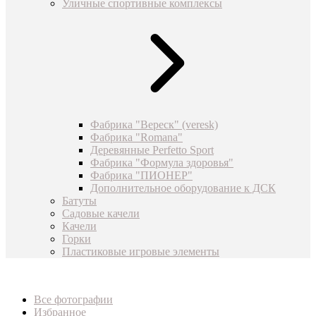
Уличные спортивные комплексы
Фабрика "Вереск" (veresk)
Фабрика "Romana"
Деревянные Perfetto Sport
Фабрика "Формула здоровья"
Фабрика "ПИОНЕР"
Дополнительное оборудование к ДСК
Батуты
Садовые качели
Качели
Горки
Пластиковые игровые элементы
Все фотографии
Избранное