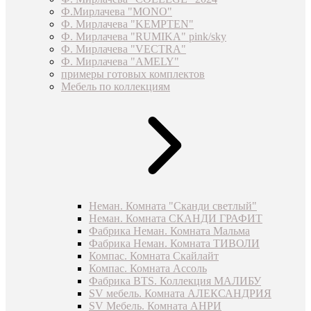
Ф.Мирлачева "MONO"
Ф. Мирлачева "KEMPTEN"
Ф. Мирлачева "RUMIKA" pink/sky
Ф. Мирлачева "VECTRA"
Ф. Мирлачева "AMELY"
примеры готовых комплектов
Мебель по коллекциям
Неман. Комната "Сканди светлый"
Неман. Комната СКАНДИ ГРАФИТ
Фабрика Неман. Комната Мальма
Фабрика Неман. Комната ТИВОЛИ
Компас. Комната Скайлайт
Компас. Комната Ассоль
Фабрика BTS. Коллекция МАЛИБУ
SV мебель. Комната АЛЕКСАНДРИЯ
SV Мебель. Комната АНРИ