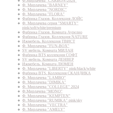
Ф.Мирлачева "CARBON-2024"
Ф. Мирлачева "BARNEY"
Ф. Мирлачева "NORDIC"
Ф. Мирлачева "FLORA"
Фабрика Глазов. Коллекция ЛОЙС
Ф. Мирлачева серия "SMARTY"
pink/soft/white/premium
Фабрика Глазов. Комната Аурелио
Фабрика Глазов. Коллекция NATURE
Ижмебель. Коллекция ТВИСТ
Ф. Мирлачева "FUN-BOX"
SV мебель. Комната МИЛАН
Фабрика BTS коллекция СОФТ
SV мебель. Комната ДЕНВЕР
Ижмебель. Комната ЛЮМЕН
Ф. Мирлачева "LIBERTY" pink/black/white
Фабрика BTS. Коллекция СКАНДИКА
Ф. Мирлачева "LAMBO"
Ф. Мирлачева "DIMIKA"
Ф. Мирлачева "COLLEGE" 2024
Ф.Мирлачева "MONO"
Ф. Мирлачева "KEMPTEN"
Ф. Мирлачева "RUMIKA" pink/sky
Ф. Мирлачева "VECTRA"
Ф. Мирлачева "AMELY"