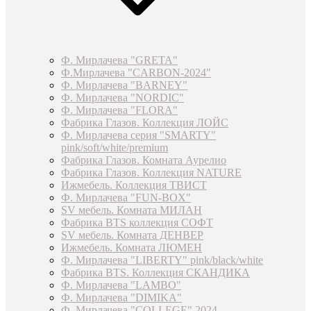
Ф. Мирлачева "GRETA"
Ф.Мирлачева "CARBON-2024"
Ф. Мирлачева "BARNEY"
Ф. Мирлачева "NORDIC"
Ф. Мирлачева "FLORA"
Фабрика Глазов. Коллекция ЛОЙС
Ф. Мирлачева серия "SMARTY"
pink/soft/white/premium
Фабрика Глазов. Комната Аурелио
Фабрика Глазов. Коллекция NATURE
Ижмебель. Коллекция ТВИСТ
Ф. Мирлачева "FUN-BOX"
SV мебель. Комната МИЛАН
Фабрика BTS коллекция СОФТ
SV мебель. Комната ДЕНВЕР
Ижмебель. Комната ЛЮМЕН
Ф. Мирлачева "LIBERTY" pink/black/white
Фабрика BTS. Коллекция СКАНДИКА
Ф. Мирлачева "LAMBO"
Ф. Мирлачева "DIMIKA"
Ф. Мирлачева "COLLEGE" 2024