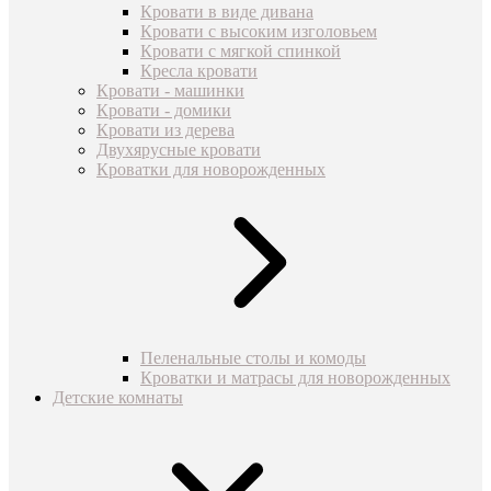
Кровати в виде дивана
Кровати с высоким изголовьем
Кровати с мягкой спинкой
Кресла кровати
Кровати - машинки
Кровати - домики
Кровати из дерева
Двухярусные кровати
Кроватки для новорожденных
Пеленальные столы и комоды
Кроватки и матрасы для новорожденных
Детские комнаты