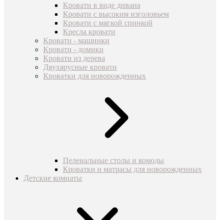
Кровати в виде дивана
Кровати с высоким изголовьем
Кровати с мягкой спинкой
Кресла кровати
Кровати - машинки
Кровати - домики
Кровати из дерева
Двухярусные кровати
Кроватки для новорожденных
Пеленальные столы и комоды
Кроватки и матрасы для новорожденных
Детские комнаты