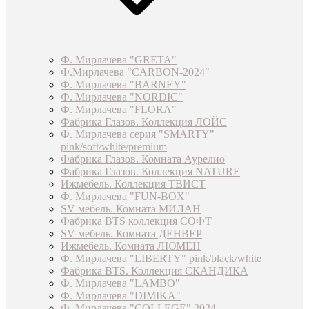
Ф. Мирлачева "GRETA"
Ф.Мирлачева "CARBON-2024"
Ф. Мирлачева "BARNEY"
Ф. Мирлачева "NORDIC"
Ф. Мирлачева "FLORA"
Фабрика Глазов. Коллекция ЛОЙС
Ф. Мирлачева серия "SMARTY"
pink/soft/white/premium
Фабрика Глазов. Комната Аурелио
Фабрика Глазов. Коллекция NATURE
Ижмебель. Коллекция ТВИСТ
Ф. Мирлачева "FUN-BOX"
SV мебель. Комната МИЛАН
Фабрика BTS коллекция СОФТ
SV мебель. Комната ДЕНВЕР
Ижмебель. Комната ЛЮМЕН
Ф. Мирлачева "LIBERTY" pink/black/white
Фабрика BTS. Коллекция СКАНДИКА
Ф. Мирлачева "LAMBO"
Ф. Мирлачева "DIMIKA"
Ф. Мирлачева "COLLEGE" 2024