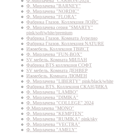
Ф.Мирлачева "CARBON-2024"
Ф. Мирлачева "BARNEY"
Ф. Мирлачева "NORDIC"
Ф. Мирлачева "FLORA"
Фабрика Глазов. Коллекция ЛОЙС
Ф. Мирлачева серия "SMARTY"
pink/soft/white/premium
Фабрика Глазов. Комната Аурелио
Фабрика Глазов. Коллекция NATURE
Ижмебель. Коллекция ТВИСТ
Ф. Мирлачева "FUN-BOX"
SV мебель. Комната МИЛАН
Фабрика BTS коллекция СОФТ
SV мебель. Комната ДЕНВЕР
Ижмебель. Комната ЛЮМЕН
Ф. Мирлачева "LIBERTY" pink/black/white
Фабрика BTS. Коллекция СКАНДИКА
Ф. Мирлачева "LAMBO"
Ф. Мирлачева "DIMIKA"
Ф. Мирлачева "COLLEGE" 2024
Ф.Мирлачева "MONO"
Ф. Мирлачева "KEMPTEN"
Ф. Мирлачева "RUMIKA" pink/sky
Ф. Мирлачева "VECTRA"
Ф. Мирлачева "AMELY"