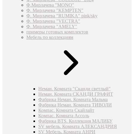
Ф.Мирлачева "MONO"
Ф. Мирлачева "KEMPTEN"
Ф. Мирлачева "RUMIKA" pink/sky
Ф. Мирлачева "VECTRA"
Ф. Мирлачева "AMELY"
примеры готовых комплектов
Мебель по коллекциям
Неман. Комната "Сканди светлый"
Неман. Комната СКАНДИ ГРАФИТ
Фабрика Неман. Комната Мальма
Фабрика Неман. Комната ТИВОЛИ
Компас. Комната Скайлайт
Компас. Комната Ассоль
Фабрика BTS. Коллекция МАЛИБУ
SV мебель. Комната АЛЕКСАНДРИЯ
SV Мебель. Комната АНРИ