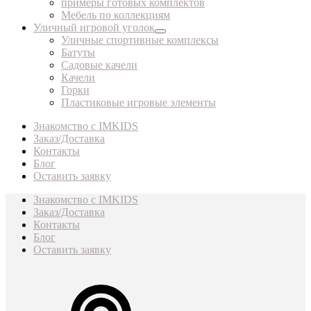
примеры готовых комплектов
Мебель по коллекциям
Уличный игровой уголок
Уличные спортивные комплексы
Батуты
Садовые качели
Качели
Горки
Пластиковые игровые элементы
Знакомство с IMKIDS
Заказ/Доставка
Контакты
Блог
Оставить заявку
Знакомство с IMKIDS
Заказ/Доставка
Контакты
Блог
Оставить заявку