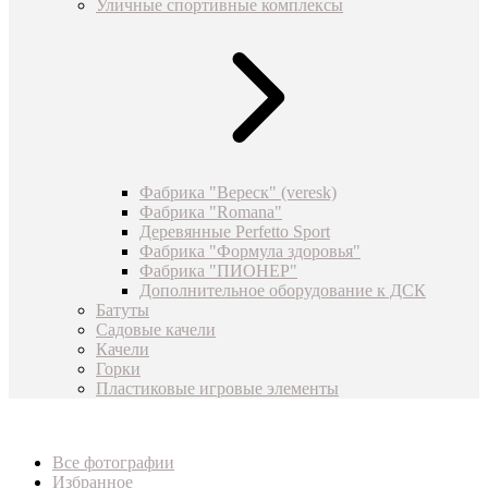
Уличные спортивные комплексы
Фабрика "Вереск" (veresk)
Фабрика "Romana"
Деревянные Perfetto Sport
Фабрика "Формула здоровья"
Фабрика "ПИОНЕР"
Дополнительное оборудование к ДСК
Батуты
Садовые качели
Качели
Горки
Пластиковые игровые элементы
Все фотографии
Избранное