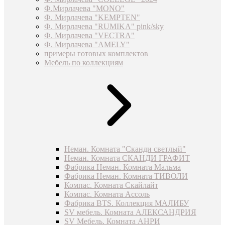
Ф.Мирлачева "MONO"
Ф. Мирлачева "KEMPTEN"
Ф. Мирлачева "RUMIKA" pink/sky
Ф. Мирлачева "VECTRA"
Ф. Мирлачева "AMELY"
примеры готовых комплектов
Мебель по коллекциям
Неман. Комната "Сканди светлый"
Неман. Комната СКАНДИ ГРАФИТ
Фабрика Неман. Комната Мальма
Фабрика Неман. Комната ТИВОЛИ
Компас. Комната Скайлайт
Компас. Комната Ассоль
Фабрика BTS. Коллекция МАЛИБУ
SV мебель. Комната АЛЕКСАНДРИЯ
SV Мебель. Комната АНРИ