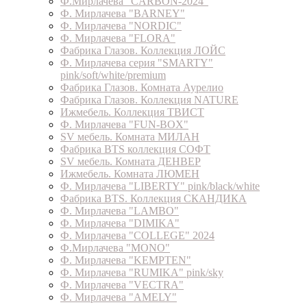
Ф.Мирлачева "CARBON-2024"
Ф. Мирлачева "BARNEY"
Ф. Мирлачева "NORDIC"
Ф. Мирлачева "FLORA"
Фабрика Глазов. Коллекция ЛОЙС
Ф. Мирлачева серия "SMARTY"
pink/soft/white/premium
Фабрика Глазов. Комната Аурелио
Фабрика Глазов. Коллекция NATURE
Ижмебель. Коллекция ТВИСТ
Ф. Мирлачева "FUN-BOX"
SV мебель. Комната МИЛАН
Фабрика BTS коллекция СОФТ
SV мебель. Комната ДЕНВЕР
Ижмебель. Комната ЛЮМЕН
Ф. Мирлачева "LIBERTY" pink/black/white
Фабрика BTS. Коллекция СКАНДИКА
Ф. Мирлачева "LAMBO"
Ф. Мирлачева "DIMIKA"
Ф. Мирлачева "COLLEGE" 2024
Ф.Мирлачева "MONO"
Ф. Мирлачева "KEMPTEN"
Ф. Мирлачева "RUMIKA" pink/sky
Ф. Мирлачева "VECTRA"
Ф. Мирлачева "AMELY"