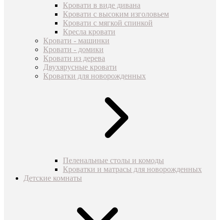
Кровати в виде дивана
Кровати с высоким изголовьем
Кровати с мягкой спинкой
Кресла кровати
Кровати - машинки
Кровати - домики
Кровати из дерева
Двухярусные кровати
Кроватки для новорожденных
Пеленальные столы и комоды
Кроватки и матрасы для новорожденных
Детские комнаты