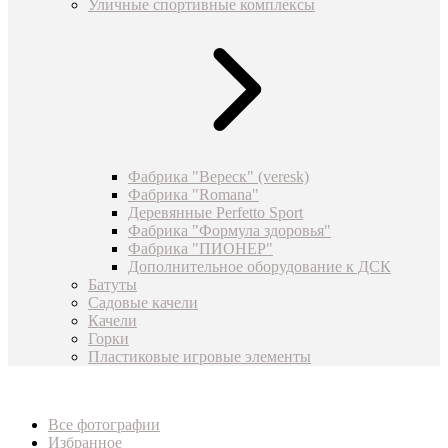
Уличные спортивные комплексы
Фабрика "Вереск" (veresk)
Фабрика "Romana"
Деревянные Perfetto Sport
Фабрика "Формула здоровья"
Фабрика "ПИОНЕР"
Дополнительное оборудование к ДСК
Батуты
Садовые качели
Качели
Горки
Пластиковые игровые элементы
Все фотографии
Избранное