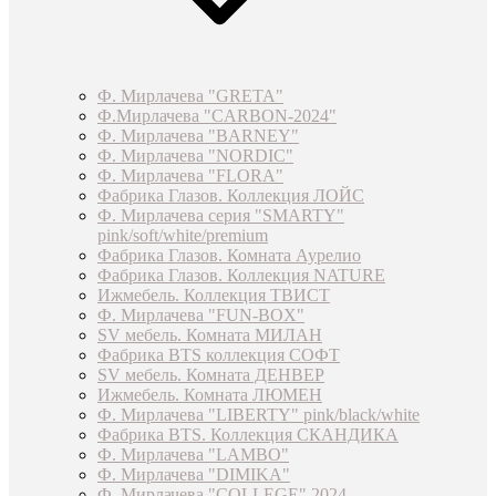
Ф. Мирлачева "GRETA"
Ф.Мирлачева "CARBON-2024"
Ф. Мирлачева "BARNEY"
Ф. Мирлачева "NORDIC"
Ф. Мирлачева "FLORA"
Фабрика Глазов. Коллекция ЛОЙС
Ф. Мирлачева серия "SMARTY"
pink/soft/white/premium
Фабрика Глазов. Комната Аурелио
Фабрика Глазов. Коллекция NATURE
Ижмебель. Коллекция ТВИСТ
Ф. Мирлачева "FUN-BOX"
SV мебель. Комната МИЛАН
Фабрика BTS коллекция СОФТ
SV мебель. Комната ДЕНВЕР
Ижмебель. Комната ЛЮМЕН
Ф. Мирлачева "LIBERTY" pink/black/white
Фабрика BTS. Коллекция СКАНДИКА
Ф. Мирлачева "LAMBO"
Ф. Мирлачева "DIMIKA"
Ф. Мирлачева "COLLEGE" 2024