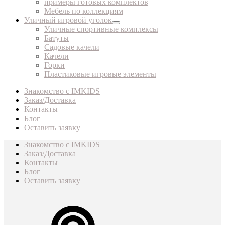
примеры готовых комплектов
Мебель по коллекциям
Уличный игровой уголок
Уличные спортивные комплексы
Батуты
Садовые качели
Качели
Горки
Пластиковые игровые элементы
Знакомство с IMKIDS
Заказ/Доставка
Контакты
Блог
Оставить заявку
Знакомство с IMKIDS
Заказ/Доставка
Контакты
Блог
Оставить заявку