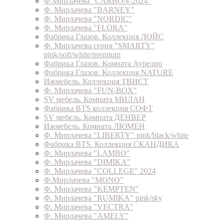
Ф.Мирлачева "CARBON-2024"
Ф. Мирлачева "BARNEY"
Ф. Мирлачева "NORDIC"
Ф. Мирлачева "FLORA"
Фабрика Глазов. Коллекция ЛОЙС
Ф. Мирлачева серия "SMARTY"
pink/soft/white/premium
Фабрика Глазов. Комната Аурелио
Фабрика Глазов. Коллекция NATURE
Ижмебель. Коллекция ТВИСТ
Ф. Мирлачева "FUN-BOX"
SV мебель. Комната МИЛАН
Фабрика BTS коллекция СОФТ
SV мебель. Комната ДЕНВЕР
Ижмебель. Комната ЛЮМЕН
Ф. Мирлачева "LIBERTY" pink/black/white
Фабрика BTS. Коллекция СКАНДИКА
Ф. Мирлачева "LAMBO"
Ф. Мирлачева "DIMIKA"
Ф. Мирлачева "COLLEGE" 2024
Ф.Мирлачева "MONO"
Ф. Мирлачева "KEMPTEN"
Ф. Мирлачева "RUMIKA" pink/sky
Ф. Мирлачева "VECTRA"
Ф. Мирлачева "AMELY"