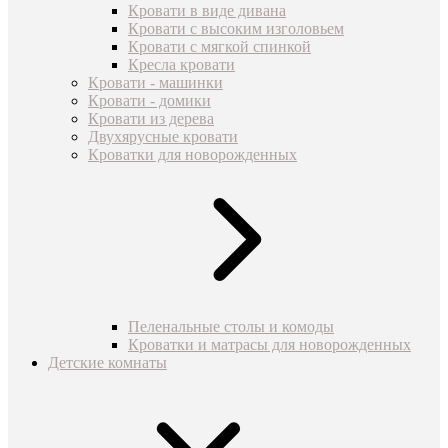
Кровати в виде дивана
Кровати с высоким изголовьем
Кровати с мягкой спинкой
Кресла кровати
Кровати - машинки
Кровати - домики
Кровати из дерева
Двухярусные кровати
Кроватки для новорожденных
Пеленальные столы и комоды
Кроватки и матрасы для новорожденных
Детские комнаты