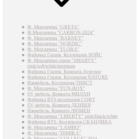
Ф. Мирлачева "GRETA"
Ф.Мирлачева "CARBON-2024"
Ф. Мирлачева "BARNEY"
Ф. Мирлачева "NORDIC"
Ф. Мирлачева "FLORA"
Фабрика Глазов. Коллекция ЛОЙС
Ф. Мирлачева серия "SMARTY"
pink/soft/white/premium
Фабрика Глазов. Комната Аурелио
Фабрика Глазов. Коллекция NATURE
Ижмебель. Коллекция ТВИСТ
Ф. Мирлачева "FUN-BOX"
SV мебель. Комната МИЛАН
Фабрика BTS коллекция СОФТ
SV мебель. Комната ДЕНВЕР
Ижмебель. Комната ЛЮМЕН
Ф. Мирлачева "LIBERTY" pink/black/white
Фабрика BTS. Коллекция СКАНДИКА
Ф. Мирлачева "LAMBO"
Ф. Мирлачева "DIMIKA"
Ф. Мирлачева "COLLEGE" 2024