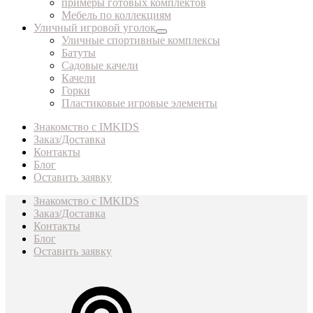
примеры готовых комплектов
Мебель по коллекциям
Уличный игровой уголок
Уличные спортивные комплексы
Батуты
Садовые качели
Качели
Горки
Пластиковые игровые элементы
Знакомство с IMKIDS
Заказ/Доставка
Контакты
Блог
Оставить заявку
Знакомство с IMKIDS
Заказ/Доставка
Контакты
Блог
Оставить заявку