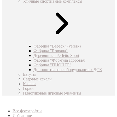
Уличные спортивные комплексы
Фабрика "Вереск" (veresk)
Фабрика "Romana"
Деревянные Perfetto Sport
Фабрика "Формула здоровья"
Фабрика "ПИОНЕР"
Дополнительное оборудование к ДСК
Батуты
Садовые качели
Качели
Горки
Пластиковые игровые элементы
Все фотографии
Избранное