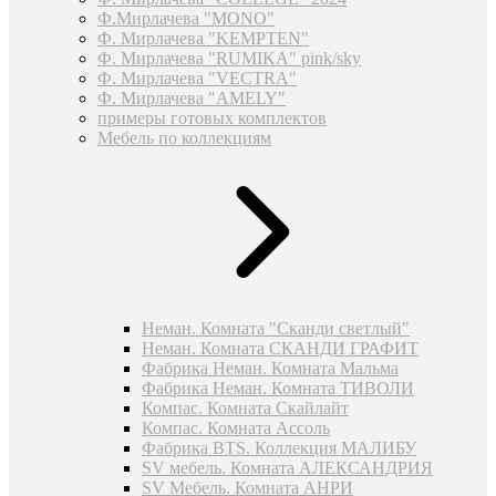
Ф.Мирлачева "MONO"
Ф. Мирлачева "KEMPTEN"
Ф. Мирлачева "RUMIKA" pink/sky
Ф. Мирлачева "VECTRA"
Ф. Мирлачева "AMELY"
примеры готовых комплектов
Мебель по коллекциям
Неман. Комната "Сканди светлый"
Неман. Комната СКАНДИ ГРАФИТ
Фабрика Неман. Комната Мальма
Фабрика Неман. Комната ТИВОЛИ
Компас. Комната Скайлайт
Компас. Комната Ассоль
Фабрика BTS. Коллекция МАЛИБУ
SV мебель. Комната АЛЕКСАНДРИЯ
SV Мебель. Комната АНРИ