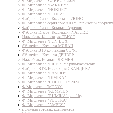
Ф.Мирлачева "CARBON-2024"
Ф. Мирлачева "BARNEY"
Ф. Мирлачева "NORDIC"
Ф. Мирлачева "FLORA"
Фабрика Глазов. Коллекция ЛОЙС
Ф. Мирлачева серия "SMARTY" pink/soft/white/prem
Фабрика Глазов. Комната Аурелио
Фабрика Глазов. Коллекция NATURE
Ижмебель. Коллекция ТВИСТ
Ф. Мирлачева "FUN-BOX"
SV мебель. Комната МИЛАН
Фабрика BTS коллекция СОФТ
SV мебель. Комната ДЕНВЕР
Ижмебель. Комната ЛЮМЕН
Ф. Мирлачева "LIBERTY" pink/black/white
Фабрика BTS. Коллекция СКАНДИКА
Ф. Мирлачева "LAMBO"
Ф. Мирлачева "DIMIKA"
Ф. Мирлачева "COLLEGE" 2024
Ф.Мирлачева "MONO"
Ф. Мирлачева "KEMPTEN"
Ф. Мирлачева "RUMIKA" pink/sky
Ф. Мирлачева "VECTRA"
Ф. Мирлачева "AMELY"
примеры готовых комплектов