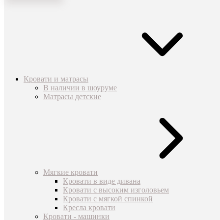
Кровати и матрасы
В наличии в шоуруме
Матрасы детские
Мягкие кровати
Кровати в виде дивана
Кровати с высоким изголовьем
Кровати с мягкой спинкой
Кресла кровати
Кровати - машинки