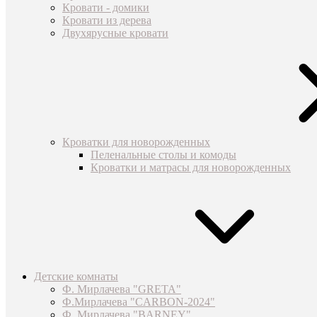
Кровати - домики
Кровати из дерева
Двухярусные кровати
Кроватки для новорожденных
Пеленальные столы и комоды
Кроватки и матрасы для новорожденных
Детские комнаты
Ф. Мирлачева "GRETA"
Ф.Мирлачева "CARBON-2024"
Ф. Мирлачева "BARNEY"