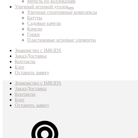
Мебель по коллекциям
Уличный игровой уголок
Уличные спортивные комплексы
Батуты
Садовые качели
Качели
Горки
Пластиковые игровые элементы
Знакомство с IMKIDS
Заказ/Доставка
Контакты
Блог
Оставить заявку
Знакомство с IMKIDS
Заказ/Доставка
Контакты
Блог
Оставить заявку