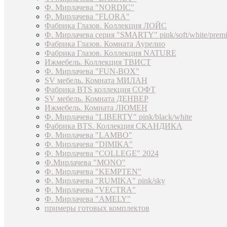
Ф. Мирлачева "NORDIC"
Ф. Мирлачева "FLORA"
Фабрика Глазов. Коллекция ЛОЙС
Ф. Мирлачева серия "SMARTY" pink/soft/white/prem
Фабрика Глазов. Комната Аурелио
Фабрика Глазов. Коллекция NATURE
Ижмебель. Коллекция ТВИСТ
Ф. Мирлачева "FUN-BOX"
SV мебель. Комната МИЛАН
Фабрика BTS коллекция СОФТ
SV мебель. Комната ДЕНВЕР
Ижмебель. Комната ЛЮМЕН
Ф. Мирлачева "LIBERTY" pink/black/white
Фабрика BTS. Коллекция СКАНДИКА
Ф. Мирлачева "LAMBO"
Ф. Мирлачева "DIMIKA"
Ф. Мирлачева "COLLEGE" 2024
Ф.Мирлачева "MONO"
Ф. Мирлачева "KEMPTEN"
Ф. Мирлачева "RUMIKA" pink/sky
Ф. Мирлачева "VECTRA"
Ф. Мирлачева "AMELY"
примеры готовых комплектов