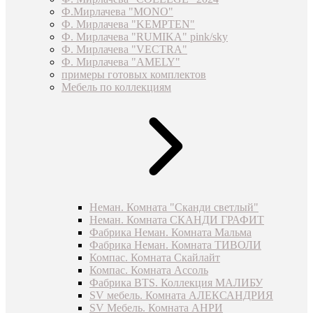
Ф.Мирлачева "MONO"
Ф. Мирлачева "KEMPTEN"
Ф. Мирлачева "RUMIKA" pink/sky
Ф. Мирлачева "VECTRA"
Ф. Мирлачева "AMELY"
примеры готовых комплектов
Мебель по коллекциям
Неман. Комната "Сканди светлый"
Неман. Комната СКАНДИ ГРАФИТ
Фабрика Неман. Комната Мальма
Фабрика Неман. Комната ТИВОЛИ
Компас. Комната Скайлайт
Компас. Комната Ассоль
Фабрика BTS. Коллекция МАЛИБУ
SV мебель. Комната АЛЕКСАНДРИЯ
SV Мебель. Комната АНРИ