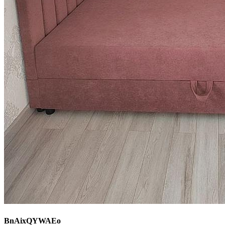
BnAixQYWAEo