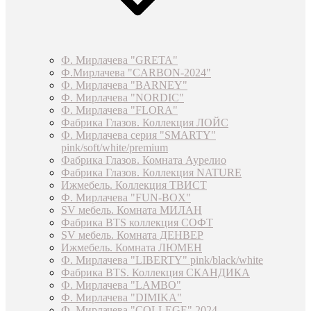
Ф. Мирлачева "GRETA"
Ф.Мирлачева "CARBON-2024"
Ф. Мирлачева "BARNEY"
Ф. Мирлачева "NORDIC"
Ф. Мирлачева "FLORA"
Фабрика Глазов. Коллекция ЛОЙС
Ф. Мирлачева серия "SMARTY"
pink/soft/white/premium
Фабрика Глазов. Комната Аурелио
Фабрика Глазов. Коллекция NATURE
Ижмебель. Коллекция ТВИСТ
Ф. Мирлачева "FUN-BOX"
SV мебель. Комната МИЛАН
Фабрика BTS коллекция СОФТ
SV мебель. Комната ДЕНВЕР
Ижмебель. Комната ЛЮМЕН
Ф. Мирлачева "LIBERTY" pink/black/white
Фабрика BTS. Коллекция СКАНДИКА
Ф. Мирлачева "LAMBO"
Ф. Мирлачева "DIMIKA"
Ф. Мирлачева "COLLEGE" 2024