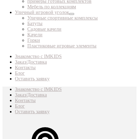
примеры готовых комплектов
Мебель по коллекциям
Уличный игровой уголок
Уличные спортивные комплексы
Батуты
Садовые качели
Качели
Горки
Пластиковые игровые элементы
Знакомство с IMKIDS
Заказ/Доставка
Контакты
Блог
Оставить заявку
Знакомство с IMKIDS
Заказ/Доставка
Контакты
Блог
Оставить заявку