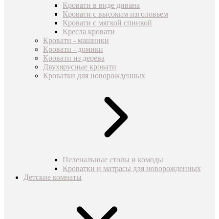
Кровати в виде дивана
Кровати с высоким изголовьем
Кровати с мягкой спинкой
Кресла кровати
Кровати - машинки
Кровати - домики
Кровати из дерева
Двухярусные кровати
Кроватки для новорожденных
Пеленальные столы и комоды
Кроватки и матрасы для новорожденных
Детские комнаты