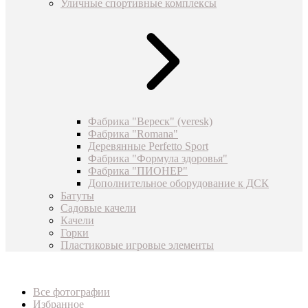
Уличные спортивные комплексы
Фабрика "Вереск" (veresk)
Фабрика "Romana"
Деревянные Perfetto Sport
Фабрика "Формула здоровья"
Фабрика "ПИОНЕР"
Дополнительное оборудование к ДСК
Батуты
Садовые качели
Качели
Горки
Пластиковые игровые элементы
Все фотографии
Избранное