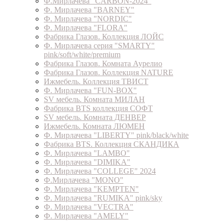
Ф.Мирлачева "CARBON-2024"
Ф. Мирлачева "BARNEY"
Ф. Мирлачева "NORDIC"
Ф. Мирлачева "FLORA"
Фабрика Глазов. Коллекция ЛОЙС
Ф. Мирлачева серия "SMARTY"
pink/soft/white/premium
Фабрика Глазов. Комната Аурелио
Фабрика Глазов. Коллекция NATURE
Ижмебель. Коллекция ТВИСТ
Ф. Мирлачева "FUN-BOX"
SV мебель. Комната МИЛАН
Фабрика BTS коллекция СОФТ
SV мебель. Комната ДЕНВЕР
Ижмебель. Комната ЛЮМЕН
Ф. Мирлачева "LIBERTY" pink/black/white
Фабрика BTS. Коллекция СКАНДИКА
Ф. Мирлачева "LAMBO"
Ф. Мирлачева "DIMIKA"
Ф. Мирлачева "COLLEGE" 2024
Ф.Мирлачева "MONO"
Ф. Мирлачева "KEMPTEN"
Ф. Мирлачева "RUMIKA" pink/sky
Ф. Мирлачева "VECTRA"
Ф. Мирлачева "AMELY"