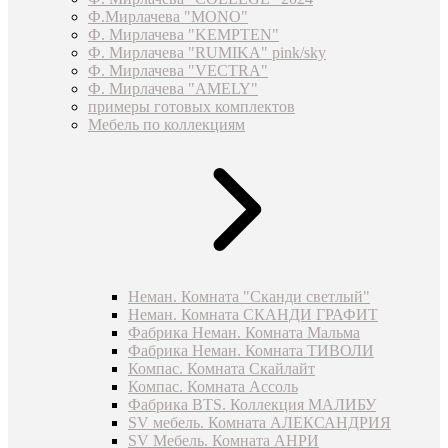
Ф.Мирлачева "MONO"
Ф. Мирлачева "KEMPTEN"
Ф. Мирлачева "RUMIKA" pink/sky
Ф. Мирлачева "VECTRA"
Ф. Мирлачева "AMELY"
примеры готовых комплектов
Мебель по коллекциям
Неман. Комната "Сканди светлый"
Неман. Комната СКАНДИ ГРАФИТ
Фабрика Неман. Комната Мальма
Фабрика Неман. Комната ТИВОЛИ
Компас. Комната Скайлайт
Компас. Комната Ассоль
Фабрика BTS. Коллекция МАЛИБУ
SV мебель. Комната АЛЕКСАНДРИЯ
SV Мебель. Комната АНРИ