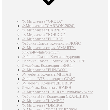
Ф. Мирлачева "GRETA"
Ф.Мирлачева "CARBON-2024"
Ф. Мирлачева "BARNEY"
Ф. Мирлачева "NORDIC"
Ф. Мирлачева "FLORA"
Фабрика Глазов. Коллекция ЛОЙС
Ф. Мирлачева серия "SMARTY"
pink/soft/white/premium
Фабрика Глазов. Комната Аурелио
Фабрика Глазов. Коллекция NATURE
Ижмебель. Коллекция ТВИСТ
Ф. Мирлачева "FUN-BOX"
SV мебель. Комната МИЛАН
Фабрика BTS коллекция СОФТ
SV мебель. Комната ДЕНВЕР
Ижмебель. Комната ЛЮМЕН
Ф. Мирлачева "LIBERTY" pink/black/white
Фабрика BTS. Коллекция СКАНДИКА
Ф. Мирлачева "LAMBO"
Ф. Мирлачева "DIMIKA"
Ф. Мирлачева "COLLEGE" 2024