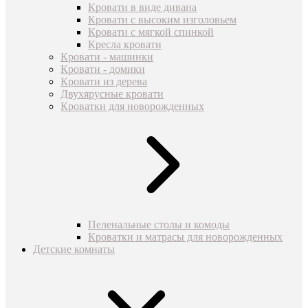
Кровати в виде дивана
Кровати с высоким изголовьем
Кровати с мягкой спинкой
Кресла кровати
Кровати - машинки
Кровати - домики
Кровати из дерева
Двухярусные кровати
Кроватки для новорожденных
Пеленальные столы и комоды
Кроватки и матрасы для новорожденных
Детские комнаты