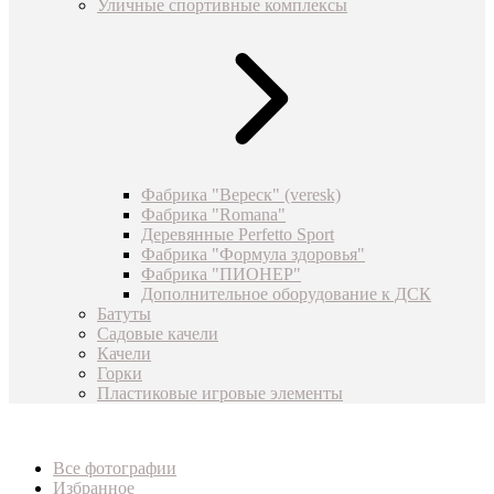
Уличные спортивные комплексы
Фабрика "Вереск" (veresk)
Фабрика "Romana"
Деревянные Perfetto Sport
Фабрика "Формула здоровья"
Фабрика "ПИОНЕР"
Дополнительное оборудование к ДСК
Батуты
Садовые качели
Качели
Горки
Пластиковые игровые элементы
Все фотографии
Избранное