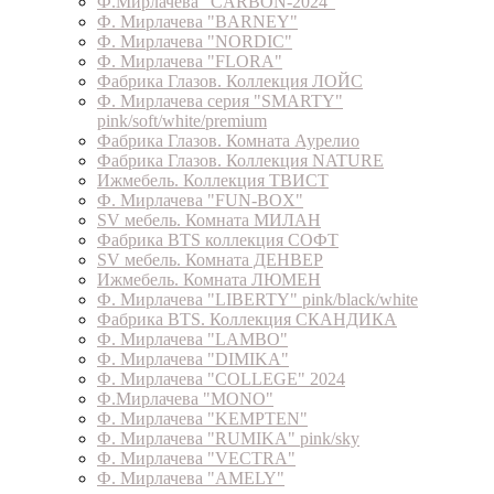
Ф.Мирлачева "CARBON-2024"
Ф. Мирлачева "BARNEY"
Ф. Мирлачева "NORDIC"
Ф. Мирлачева "FLORA"
Фабрика Глазов. Коллекция ЛОЙС
Ф. Мирлачева серия "SMARTY"
pink/soft/white/premium
Фабрика Глазов. Комната Аурелио
Фабрика Глазов. Коллекция NATURE
Ижмебель. Коллекция ТВИСТ
Ф. Мирлачева "FUN-BOX"
SV мебель. Комната МИЛАН
Фабрика BTS коллекция СОФТ
SV мебель. Комната ДЕНВЕР
Ижмебель. Комната ЛЮМЕН
Ф. Мирлачева "LIBERTY" pink/black/white
Фабрика BTS. Коллекция СКАНДИКА
Ф. Мирлачева "LAMBO"
Ф. Мирлачева "DIMIKA"
Ф. Мирлачева "COLLEGE" 2024
Ф.Мирлачева "MONO"
Ф. Мирлачева "KEMPTEN"
Ф. Мирлачева "RUMIKA" pink/sky
Ф. Мирлачева "VECTRA"
Ф. Мирлачева "AMELY"