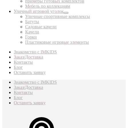
примеры готовых комплектов
Мебель по коллекциям
Уличный игровой уголок
Уличные спортивные комплексы
Батуты
Садовые качели
Качели
Горки
Пластиковые игровые элементы
Знакомство с IMKIDS
Заказ/Доставка
Контакты
Блог
Оставить заявку
Знакомство с IMKIDS
Заказ/Доставка
Контакты
Блог
Оставить заявку