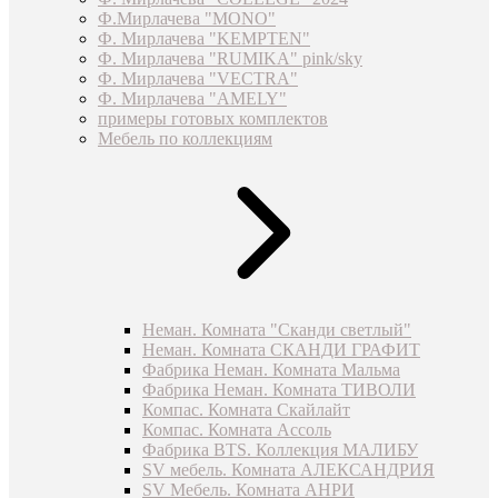
Ф.Мирлачева "MONO"
Ф. Мирлачева "KEMPTEN"
Ф. Мирлачева "RUMIKA" pink/sky
Ф. Мирлачева "VECTRA"
Ф. Мирлачева "AMELY"
примеры готовых комплектов
Мебель по коллекциям
Неман. Комната "Сканди светлый"
Неман. Комната СКАНДИ ГРАФИТ
Фабрика Неман. Комната Мальма
Фабрика Неман. Комната ТИВОЛИ
Компас. Комната Скайлайт
Компас. Комната Ассоль
Фабрика BTS. Коллекция МАЛИБУ
SV мебель. Комната АЛЕКСАНДРИЯ
SV Мебель. Комната АНРИ