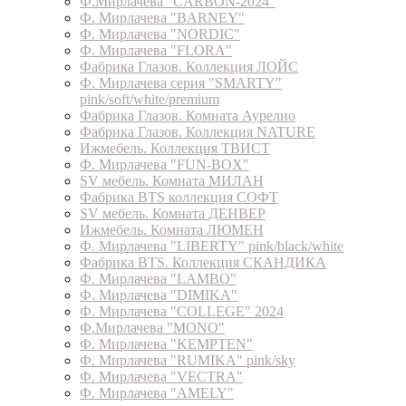
Ф.Мирлачева "CARBON-2024"
Ф. Мирлачева "BARNEY"
Ф. Мирлачева "NORDIC"
Ф. Мирлачева "FLORA"
Фабрика Глазов. Коллекция ЛОЙС
Ф. Мирлачева серия "SMARTY"
pink/soft/white/premium
Фабрика Глазов. Комната Аурелио
Фабрика Глазов. Коллекция NATURE
Ижмебель. Коллекция ТВИСТ
Ф. Мирлачева "FUN-BOX"
SV мебель. Комната МИЛАН
Фабрика BTS коллекция СОФТ
SV мебель. Комната ДЕНВЕР
Ижмебель. Комната ЛЮМЕН
Ф. Мирлачева "LIBERTY" pink/black/white
Фабрика BTS. Коллекция СКАНДИКА
Ф. Мирлачева "LAMBO"
Ф. Мирлачева "DIMIKA"
Ф. Мирлачева "COLLEGE" 2024
Ф.Мирлачева "MONO"
Ф. Мирлачева "KEMPTEN"
Ф. Мирлачева "RUMIKA" pink/sky
Ф. Мирлачева "VECTRA"
Ф. Мирлачева "AMELY"