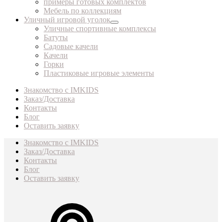
примеры готовых комплектов
Мебель по коллекциям
Уличный игровой уголок
Уличные спортивные комплексы
Батуты
Садовые качели
Качели
Горки
Пластиковые игровые элементы
Знакомство с IMKIDS
Заказ/Доставка
Контакты
Блог
Оставить заявку
Знакомство с IMKIDS
Заказ/Доставка
Контакты
Блог
Оставить заявку