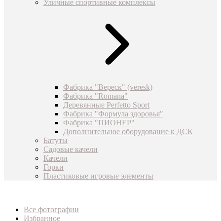
Уличные спортивные комплексы
Фабрика "Вереск" (veresk)
Фабрика "Romana"
Деревянные Perfetto Sport
Фабрика "Формула здоровья"
Фабрика "ПИОНЕР"
Дополнительное оборудование к ДСК
Батуты
Садовые качели
Качели
Горки
Пластиковые игровые элементы
Все фотографии
Избранное