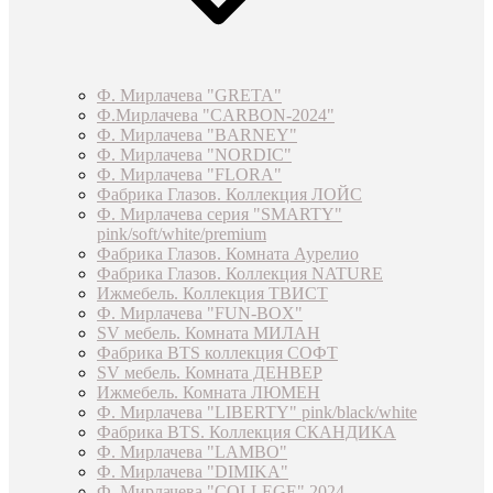
Ф. Мирлачева "GRETA"
Ф.Мирлачева "CARBON-2024"
Ф. Мирлачева "BARNEY"
Ф. Мирлачева "NORDIC"
Ф. Мирлачева "FLORA"
Фабрика Глазов. Коллекция ЛОЙС
Ф. Мирлачева серия "SMARTY"
pink/soft/white/premium
Фабрика Глазов. Комната Аурелио
Фабрика Глазов. Коллекция NATURE
Ижмебель. Коллекция ТВИСТ
Ф. Мирлачева "FUN-BOX"
SV мебель. Комната МИЛАН
Фабрика BTS коллекция СОФТ
SV мебель. Комната ДЕНВЕР
Ижмебель. Комната ЛЮМЕН
Ф. Мирлачева "LIBERTY" pink/black/white
Фабрика BTS. Коллекция СКАНДИКА
Ф. Мирлачева "LAMBO"
Ф. Мирлачева "DIMIKA"
Ф. Мирлачева "COLLEGE" 2024