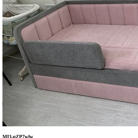
MI3-uZP7wlw