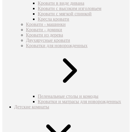
Кровати в виде дивана
Кровати с высоким изголовьем
Кровати с мягкой спинкой
Кресла кровати
Кровати - машинки
Кровати - домики
Кровати из дерева
Двухярусные кровати
Кроватки для новорожденных
Пеленальные столы и комоды
Кроватки и матрасы для новорожденных
Детские комнаты