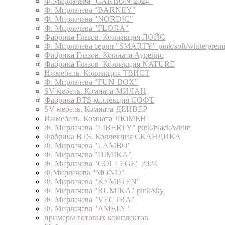
Ф.Мирлачева "CARBON-2024"
Ф. Мирлачева "BARNEY"
Ф. Мирлачева "NORDIC"
Ф. Мирлачева "FLORA"
Фабрика Глазов. Коллекция ЛОЙС
Ф. Мирлачева серия "SMARTY" pink/soft/white/prem
Фабрика Глазов. Комната Аурелио
Фабрика Глазов. Коллекция NATURE
Ижмебель. Коллекция ТВИСТ
Ф. Мирлачева "FUN-BOX"
SV мебель. Комната МИЛАН
Фабрика BTS коллекция СОФТ
SV мебель. Комната ДЕНВЕР
Ижмебель. Комната ЛЮМЕН
Ф. Мирлачева "LIBERTY" pink/black/white
Фабрика BTS. Коллекция СКАНДИКА
Ф. Мирлачева "LAMBO"
Ф. Мирлачева "DIMIKA"
Ф. Мирлачева "COLLEGE" 2024
Ф.Мирлачева "MONO"
Ф. Мирлачева "KEMPTEN"
Ф. Мирлачева "RUMIKA" pink/sky
Ф. Мирлачева "VECTRA"
Ф. Мирлачева "AMELY"
примеры готовых комплектов