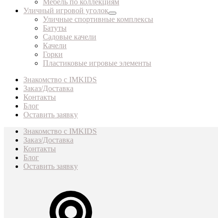
Мебель по коллекциям
Уличный игровой уголок
Уличные спортивные комплексы
Батуты
Садовые качели
Качели
Горки
Пластиковые игровые элементы
Знакомство с IMKIDS
Заказ/Доставка
Контакты
Блог
Оставить заявку
Знакомство с IMKIDS
Заказ/Доставка
Контакты
Блог
Оставить заявку