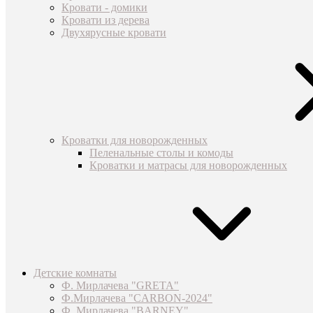
Кровати - домики
Кровати из дерева
Двухярусные кровати
Кроватки для новорожденных
Пеленальные столы и комоды
Кроватки и матрасы для новорожденных
Детские комнаты
Ф. Мирлачева "GRETA"
Ф.Мирлачева "CARBON-2024"
Ф. Мирлачева "BARNEY"