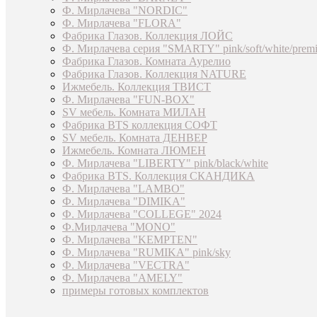
Ф. Мирлачева "NORDIC"
Ф. Мирлачева "FLORA"
Фабрика Глазов. Коллекция ЛОЙС
Ф. Мирлачева серия "SMARTY" pink/soft/white/prem
Фабрика Глазов. Комната Аурелио
Фабрика Глазов. Коллекция NATURE
Ижмебель. Коллекция ТВИСТ
Ф. Мирлачева "FUN-BOX"
SV мебель. Комната МИЛАН
Фабрика BTS коллекция СОФТ
SV мебель. Комната ДЕНВЕР
Ижмебель. Комната ЛЮМЕН
Ф. Мирлачева "LIBERTY" pink/black/white
Фабрика BTS. Коллекция СКАНДИКА
Ф. Мирлачева "LAMBO"
Ф. Мирлачева "DIMIKA"
Ф. Мирлачева "COLLEGE" 2024
Ф.Мирлачева "MONO"
Ф. Мирлачева "KEMPTEN"
Ф. Мирлачева "RUMIKA" pink/sky
Ф. Мирлачева "VECTRA"
Ф. Мирлачева "AMELY"
примеры готовых комплектов