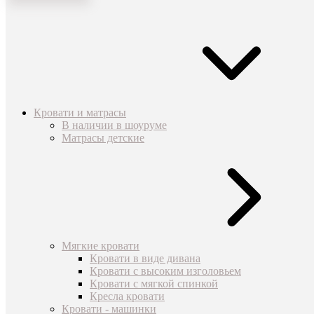
Кровати и матрасы
В наличии в шоуруме
Матрасы детские
Мягкие кровати
Кровати в виде дивана
Кровати с высоким изголовьем
Кровати с мягкой спинкой
Кресла кровати
Кровати - машинки