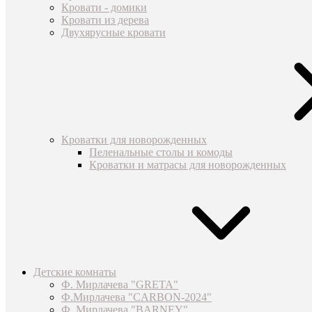
Кровати - домики
Кровати из дерева
Двухярусные кровати
Кроватки для новорожденных
Пеленальные столы и комоды
Кроватки и матрасы для новорожденных
Детские комнаты
Ф. Мирлачева "GRETA"
Ф.Мирлачева "CARBON-2024"
Ф. Мирлачева "BARNEY"