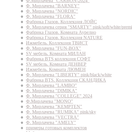
Ф.Мирлачева "CARBON-2024"
Ф. Мирлачева "BARNEY"
Ф. Мирлачева "NORDIC"
Ф. Мирлачева "FLORA"
Фабрика Глазов. Коллекция ЛОЙС
Ф. Мирлачева серия "SMARTY" pink/soft/white/prem
Фабрика Глазов. Комната Аурелио
Фабрика Глазов. Коллекция NATURE
Ижмебель. Коллекция ТВИСТ
Ф. Мирлачева "FUN-BOX"
SV мебель. Комната МИЛАН
Фабрика BTS коллекция СОФТ
SV мебель. Комната ДЕНВЕР
Ижмебель. Комната ЛЮМЕН
Ф. Мирлачева "LIBERTY" pink/black/white
Фабрика BTS. Коллекция СКАНДИКА
Ф. Мирлачева "LAMBO"
Ф. Мирлачева "DIMIKA"
Ф. Мирлачева "COLLEGE" 2024
Ф.Мирлачева "MONO"
Ф. Мирлачева "KEMPTEN"
Ф. Мирлачева "RUMIKA" pink/sky
Ф. Мирлачева "VECTRA"
Ф. Мирлачева "AMELY"
примеры готовых комплектов