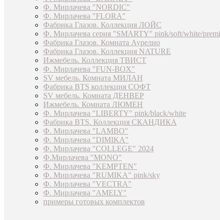
Ф. Мирлачева "NORDIC"
Ф. Мирлачева "FLORA"
Фабрика Глазов. Коллекция ЛОЙС
Ф. Мирлачева серия "SMARTY" pink/soft/white/prem
Фабрика Глазов. Комната Аурелио
Фабрика Глазов. Коллекция NATURE
Ижмебель. Коллекция ТВИСТ
Ф. Мирлачева "FUN-BOX"
SV мебель. Комната МИЛАН
Фабрика BTS коллекция СОФТ
SV мебель. Комната ДЕНВЕР
Ижмебель. Комната ЛЮМЕН
Ф. Мирлачева "LIBERTY" pink/black/white
Фабрика BTS. Коллекция СКАНДИКА
Ф. Мирлачева "LAMBO"
Ф. Мирлачева "DIMIKA"
Ф. Мирлачева "COLLEGE" 2024
Ф.Мирлачева "MONO"
Ф. Мирлачева "KEMPTEN"
Ф. Мирлачева "RUMIKA" pink/sky
Ф. Мирлачева "VECTRA"
Ф. Мирлачева "AMELY"
примеры готовых комплектов