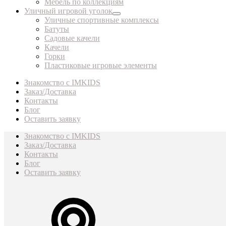
Мебель по коллекциям
Уличный игровой уголок
Уличные спортивные комплексы
Батуты
Садовые качели
Качели
Горки
Пластиковые игровые элементы
Знакомство с IMKIDS
Заказ/Доставка
Контакты
Блог
Оставить заявку
Знакомство с IMKIDS
Заказ/Доставка
Контакты
Блог
Оставить заявку