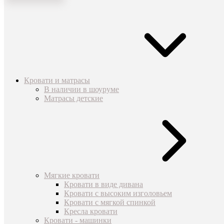
Кровати и матрасы
В наличии в шоуруме
Матрасы детские
Мягкие кровати
Кровати в виде дивана
Кровати с высоким изголовьем
Кровати с мягкой спинкой
Кресла кровати
Кровати - машинки