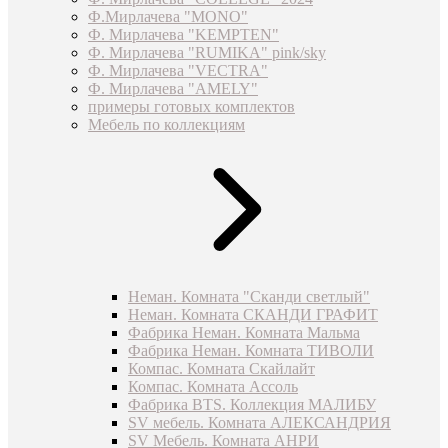
Ф.Мирлачева "MONO"
Ф. Мирлачева "KEMPTEN"
Ф. Мирлачева "RUMIKA" pink/sky
Ф. Мирлачева "VECTRA"
Ф. Мирлачева "AMELY"
примеры готовых комплектов
Мебель по коллекциям
Неман. Комната "Сканди светлый"
Неман. Комната СКАНДИ ГРАФИТ
Фабрика Неман. Комната Мальма
Фабрика Неман. Комната ТИВОЛИ
Компас. Комната Скайлайт
Компас. Комната Ассоль
Фабрика BTS. Коллекция МАЛИБУ
SV мебель. Комната АЛЕКСАНДРИЯ
SV Мебель. Комната АНРИ