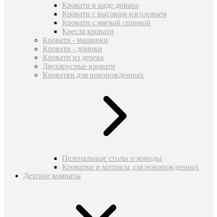
Кровати в виде дивана
Кровати с высоким изголовьем
Кровати с мягкой спинкой
Кресла кровати
Кровати - машинки
Кровати - домики
Кровати из дерева
Двухярусные кровати
Кроватки для новорожденных
Пеленальные столы и комоды
Кроватки и матрасы для новорожденных
Детские комнаты