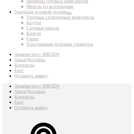
примеры готовых комплектов
Мебель по коллекциям
Уличный игровой уголок
Уличные спортивные комплексы
Батуты
Садовые качели
Качели
Горки
Пластиковые игровые элементы
Знакомство с IMKIDS
Заказ/Доставка
Контакты
Блог
Оставить заявку
Знакомство с IMKIDS
Заказ/Доставка
Контакты
Блог
Оставить заявку