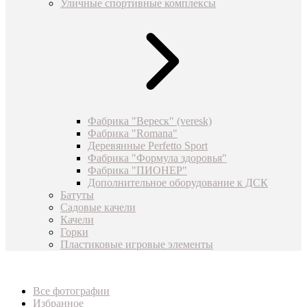
Уличные спортивные комплексы
Фабрика "Вереск" (veresk)
Фабрика "Romana"
Деревянные Perfetto Sport
Фабрика "Формула здоровья"
Фабрика "ПИОНЕР"
Дополнительное оборудование к ДСК
Батуты
Садовые качели
Качели
Горки
Пластиковые игровые элементы
Все фотографии
Избранное