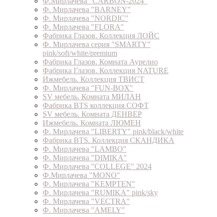
Ф.Мирлачева "CARBON-2024"
Ф. Мирлачева "BARNEY"
Ф. Мирлачева "NORDIC"
Ф. Мирлачева "FLORA"
Фабрика Глазов. Коллекция ЛОЙС
Ф. Мирлачева серия "SMARTY"
pink/soft/white/premium
Фабрика Глазов. Комната Аурелио
Фабрика Глазов. Коллекция NATURE
Ижмебель. Коллекция ТВИСТ
Ф. Мирлачева "FUN-BOX"
SV мебель. Комната МИЛАН
Фабрика BTS коллекция СОФТ
SV мебель. Комната ДЕНВЕР
Ижмебель. Комната ЛЮМЕН
Ф. Мирлачева "LIBERTY" pink/black/white
Фабрика BTS. Коллекция СКАНДИКА
Ф. Мирлачева "LAMBO"
Ф. Мирлачева "DIMIKA"
Ф. Мирлачева "COLLEGE" 2024
Ф.Мирлачева "MONO"
Ф. Мирлачева "KEMPTEN"
Ф. Мирлачева "RUMIKA" pink/sky
Ф. Мирлачева "VECTRA"
Ф. Мирлачева "AMELY"