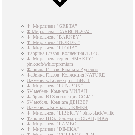
Ф. Мирлачева "GRETA"
Ф.Мирлачева "CARBON-2024"
Ф. Мирлачева "BARNEY"
Ф. Мирлачева "NORDIC"
Ф. Мирлачева "FLORA"
Фабрика Глазов. Коллекция ЛОЙС
Ф. Мирлачева серия "SMARTY"
pink/soft/white/premium
Фабрика Глазов. Комната Аурелио
Фабрика Глазов. Коллекция NATURE
Ижмебель. Коллекция ТВИСТ
Ф. Мирлачева "FUN-BOX"
SV мебель. Комната МИЛАН
Фабрика BTS коллекция СОФТ
SV мебель. Комната ДЕНВЕР
Ижмебель. Комната ЛЮМЕН
Ф. Мирлачева "LIBERTY" pink/black/white
Фабрика BTS. Коллекция СКАНДИКА
Ф. Мирлачева "LAMBO"
Ф. Мирлачева "DIMIKA"
Ф. Мирлачева "COLLEGE" 2024