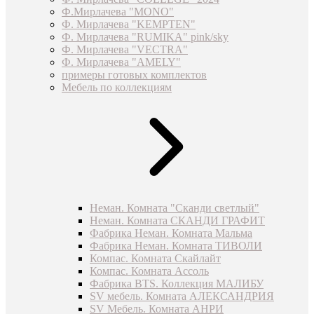
Ф.Мирлачева "MONO"
Ф. Мирлачева "KEMPTEN"
Ф. Мирлачева "RUMIKA" pink/sky
Ф. Мирлачева "VECTRA"
Ф. Мирлачева "AMELY"
примеры готовых комплектов
Мебель по коллекциям
Неман. Комната "Сканди светлый"
Неман. Комната СКАНДИ ГРАФИТ
Фабрика Неман. Комната Мальма
Фабрика Неман. Комната ТИВОЛИ
Компас. Комната Скайлайт
Компас. Комната Ассоль
Фабрика BTS. Коллекция МАЛИБУ
SV мебель. Комната АЛЕКСАНДРИЯ
SV Мебель. Комната АНРИ