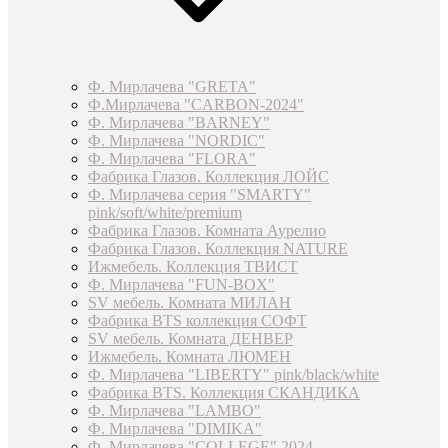
Ф. Мирлачева "GRETA"
Ф.Мирлачева "CARBON-2024"
Ф. Мирлачева "BARNEY"
Ф. Мирлачева "NORDIC"
Ф. Мирлачева "FLORA"
Фабрика Глазов. Коллекция ЛОЙС
Ф. Мирлачева серия "SMARTY"
pink/soft/white/premium
Фабрика Глазов. Комната Аурелио
Фабрика Глазов. Коллекция NATURE
Ижмебель. Коллекция ТВИСТ
Ф. Мирлачева "FUN-BOX"
SV мебель. Комната МИЛАН
Фабрика BTS коллекция СОФТ
SV мебель. Комната ДЕНВЕР
Ижмебель. Комната ЛЮМЕН
Ф. Мирлачева "LIBERTY" pink/black/white
Фабрика BTS. Коллекция СКАНДИКА
Ф. Мирлачева "LAMBO"
Ф. Мирлачева "DIMIKA"
Ф. Мирлачева "COLLEGE" 2024