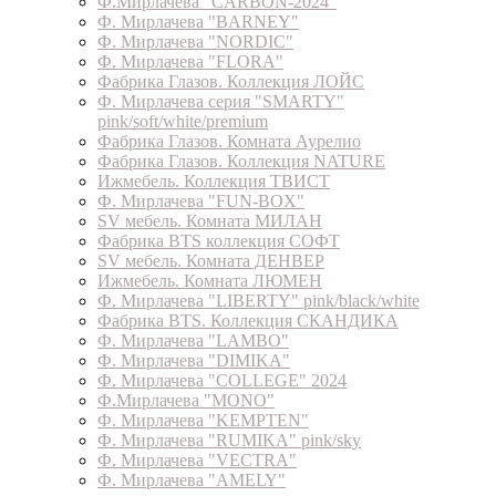
Ф.Мирлачева "CARBON-2024"
Ф. Мирлачева "BARNEY"
Ф. Мирлачева "NORDIC"
Ф. Мирлачева "FLORA"
Фабрика Глазов. Коллекция ЛОЙС
Ф. Мирлачева серия "SMARTY"
pink/soft/white/premium
Фабрика Глазов. Комната Аурелио
Фабрика Глазов. Коллекция NATURE
Ижмебель. Коллекция ТВИСТ
Ф. Мирлачева "FUN-BOX"
SV мебель. Комната МИЛАН
Фабрика BTS коллекция СОФТ
SV мебель. Комната ДЕНВЕР
Ижмебель. Комната ЛЮМЕН
Ф. Мирлачева "LIBERTY" pink/black/white
Фабрика BTS. Коллекция СКАНДИКА
Ф. Мирлачева "LAMBO"
Ф. Мирлачева "DIMIKA"
Ф. Мирлачева "COLLEGE" 2024
Ф.Мирлачева "MONO"
Ф. Мирлачева "KEMPTEN"
Ф. Мирлачева "RUMIKA" pink/sky
Ф. Мирлачева "VECTRA"
Ф. Мирлачева "AMELY"