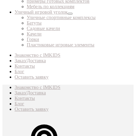
примеры готовых комплектов
Мебель по коллекциям
Уличный игровой уголок
Уличные спортивные комплексы
Батуты
Садовые качели
Качели
Горки
Пластиковые игровые элементы
Знакомство с IMKIDS
Заказ/Доставка
Контакты
Блог
Оставить заявку
Знакомство с IMKIDS
Заказ/Доставка
Контакты
Блог
Оставить заявку