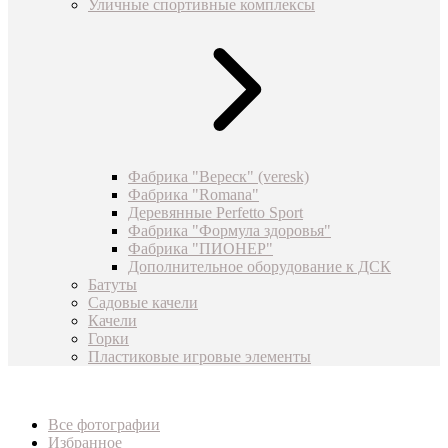
Уличные спортивные комплексы
Фабрика "Вереск" (veresk)
Фабрика "Romana"
Деревянные Perfetto Sport
Фабрика "Формула здоровья"
Фабрика "ПИОНЕР"
Дополнительное оборудование к ДСК
Батуты
Садовые качели
Качели
Горки
Пластиковые игровые элементы
Все фотографии
Избранное