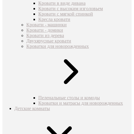
Кровати в виде дивана
Кровати с высоким изголовьем
Кровати с мягкой спинкой
Кресла кровати
Кровати - машинки
Кровати - домики
Кровати из дерева
Двухярусные кровати
Кроватки для новорожденных
Пеленальные столы и комоды
Кроватки и матрасы для новорожденных
Детские комнаты