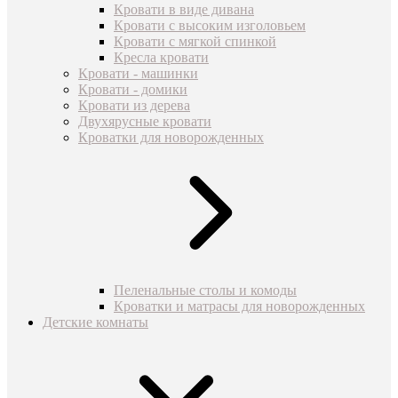
Кровати в виде дивана
Кровати с высоким изголовьем
Кровати с мягкой спинкой
Кресла кровати
Кровати - машинки
Кровати - домики
Кровати из дерева
Двухярусные кровати
Кроватки для новорожденных
Пеленальные столы и комоды
Кроватки и матрасы для новорожденных
Детские комнаты