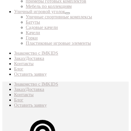
примеры готовых комплектов
Мебель по коллекциям
Уличный игровой уголок
Уличные спортивные комплексы
Батуты
Садовые качели
Качели
Горки
Пластиковые игровые элементы
Знакомство с IMKIDS
Заказ/Доставка
Контакты
Блог
Оставить заявку
Знакомство с IMKIDS
Заказ/Доставка
Контакты
Блог
Оставить заявку