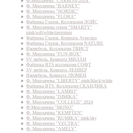
Ф.Мирлачева "CARBON-2024"
Ф. Мирлачева "BARNEY"
Ф. Мирлачева "NORDIC"
Ф. Мирлачева "FLORA"
Фабрика Глазов. Коллекция ЛОЙС
Ф. Мирлачева серия "SMARTY"
pink/soft/white/premium
Фабрика Глазов. Комната Аурелио
Фабрика Глазов. Коллекция NATURE
Ижмебель. Коллекция ТВИСТ
Ф. Мирлачева "FUN-BOX"
SV мебель. Комната МИЛАН
Фабрика BTS коллекция СОФТ
SV мебель. Комната ДЕНВЕР
Ижмебель. Комната ЛЮМЕН
Ф. Мирлачева "LIBERTY" pink/black/white
Фабрика BTS. Коллекция СКАНДИКА
Ф. Мирлачева "LAMBO"
Ф. Мирлачева "DIMIKA"
Ф. Мирлачева "COLLEGE" 2024
Ф.Мирлачева "MONO"
Ф. Мирлачева "KEMPTEN"
Ф. Мирлачева "RUMIKA" pink/sky
Ф. Мирлачева "VECTRA"
Ф. Мирлачева "AMELY"