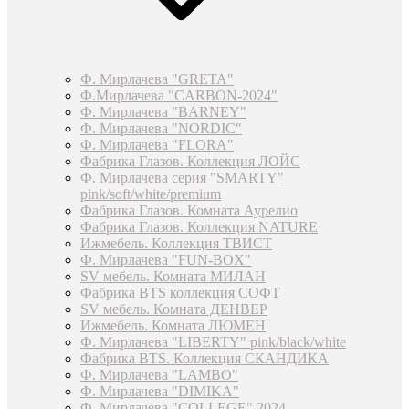
Ф. Мирлачева "GRETA"
Ф.Мирлачева "CARBON-2024"
Ф. Мирлачева "BARNEY"
Ф. Мирлачева "NORDIC"
Ф. Мирлачева "FLORA"
Фабрика Глазов. Коллекция ЛОЙС
Ф. Мирлачева серия "SMARTY"
pink/soft/white/premium
Фабрика Глазов. Комната Аурелио
Фабрика Глазов. Коллекция NATURE
Ижмебель. Коллекция ТВИСТ
Ф. Мирлачева "FUN-BOX"
SV мебель. Комната МИЛАН
Фабрика BTS коллекция СОФТ
SV мебель. Комната ДЕНВЕР
Ижмебель. Комната ЛЮМЕН
Ф. Мирлачева "LIBERTY" pink/black/white
Фабрика BTS. Коллекция СКАНДИКА
Ф. Мирлачева "LAMBO"
Ф. Мирлачева "DIMIKA"
Ф. Мирлачева "COLLEGE" 2024