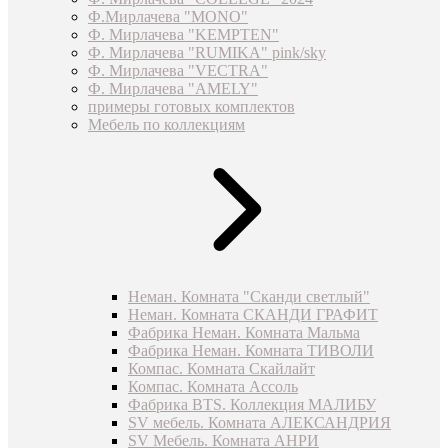
Ф.Мирлачева "MONO"
Ф. Мирлачева "KEMPTEN"
Ф. Мирлачева "RUMIKA" pink/sky
Ф. Мирлачева "VECTRA"
Ф. Мирлачева "AMELY"
примеры готовых комплектов
Мебель по коллекциям
Неман. Комната "Сканди светлый"
Неман. Комната СКАНДИ ГРАФИТ
Фабрика Неман. Комната Мальма
Фабрика Неман. Комната ТИВОЛИ
Компас. Комната Скайлайт
Компас. Комната Ассоль
Фабрика BTS. Коллекция МАЛИБУ
SV мебель. Комната АЛЕКСАНДРИЯ
SV Мебель. Комната АНРИ