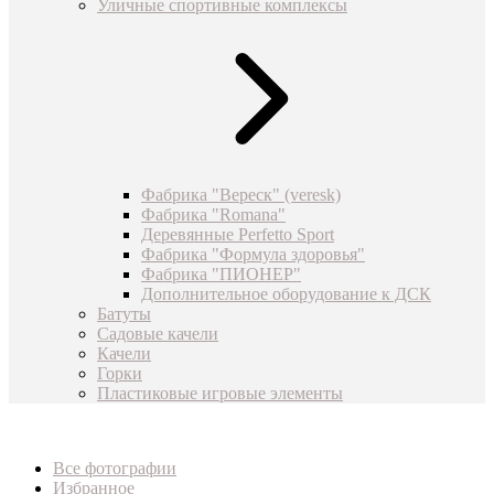
Уличные спортивные комплексы
Фабрика "Вереск" (veresk)
Фабрика "Romana"
Деревянные Perfetto Sport
Фабрика "Формула здоровья"
Фабрика "ПИОНЕР"
Дополнительное оборудование к ДСК
Батуты
Садовые качели
Качели
Горки
Пластиковые игровые элементы
Все фотографии
Избранное