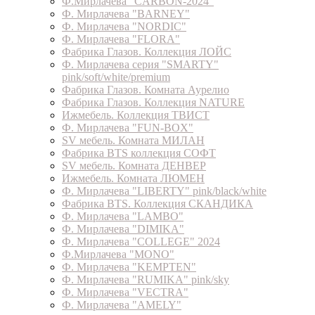
Ф.Мирлачева "CARBON-2024"
Ф. Мирлачева "BARNEY"
Ф. Мирлачева "NORDIC"
Ф. Мирлачева "FLORA"
Фабрика Глазов. Коллекция ЛОЙС
Ф. Мирлачева серия "SMARTY"
pink/soft/white/premium
Фабрика Глазов. Комната Аурелио
Фабрика Глазов. Коллекция NATURE
Ижмебель. Коллекция ТВИСТ
Ф. Мирлачева "FUN-BOX"
SV мебель. Комната МИЛАН
Фабрика BTS коллекция СОФТ
SV мебель. Комната ДЕНВЕР
Ижмебель. Комната ЛЮМЕН
Ф. Мирлачева "LIBERTY" pink/black/white
Фабрика BTS. Коллекция СКАНДИКА
Ф. Мирлачева "LAMBO"
Ф. Мирлачева "DIMIKA"
Ф. Мирлачева "COLLEGE" 2024
Ф.Мирлачева "MONO"
Ф. Мирлачева "KEMPTEN"
Ф. Мирлачева "RUMIKA" pink/sky
Ф. Мирлачева "VECTRA"
Ф. Мирлачева "AMELY"