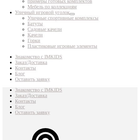
примеры готовых комплектов
Мебель по коллекциям
Уличный игровой уголок
Уличные спортивные комплексы
Батуты
Садовые качели
Качели
Горки
Пластиковые игровые элементы
Знакомство с IMKIDS
Заказ/Доставка
Контакты
Блог
Оставить заявку
Знакомство с IMKIDS
Заказ/Доставка
Контакты
Блог
Оставить заявку