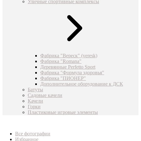
Уличные спортивные комплексы
Фабрика "Вереск" (veresk)
Фабрика "Romana"
Деревянные Perfetto Sport
Фабрика "Формула здоровья"
Фабрика "ПИОНЕР"
Дополнительное оборудование к ДСК
Батуты
Садовые качели
Качели
Горки
Пластиковые игровые элементы
Все фотографии
Избранное