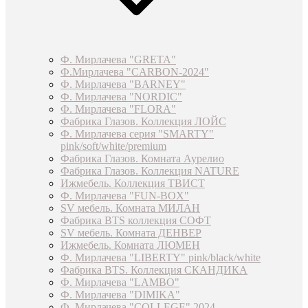
Ф. Мирлачева "GRETA"
Ф.Мирлачева "CARBON-2024"
Ф. Мирлачева "BARNEY"
Ф. Мирлачева "NORDIC"
Ф. Мирлачева "FLORA"
Фабрика Глазов. Коллекция ЛОЙС
Ф. Мирлачева серия "SMARTY"
pink/soft/white/premium
Фабрика Глазов. Комната Аурелио
Фабрика Глазов. Коллекция NATURE
Ижмебель. Коллекция ТВИСТ
Ф. Мирлачева "FUN-BOX"
SV мебель. Комната МИЛАН
Фабрика BTS коллекция СОФТ
SV мебель. Комната ДЕНВЕР
Ижмебель. Комната ЛЮМЕН
Ф. Мирлачева "LIBERTY" pink/black/white
Фабрика BTS. Коллекция СКАНДИКА
Ф. Мирлачева "LAMBO"
Ф. Мирлачева "DIMIKA"
Ф. Мирлачева "COLLEGE" 2024