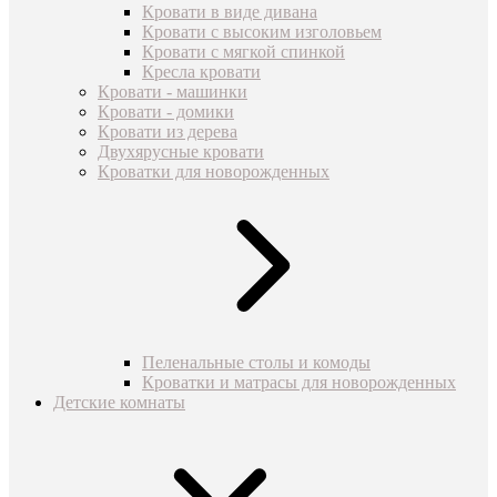
Кровати в виде дивана
Кровати с высоким изголовьем
Кровати с мягкой спинкой
Кресла кровати
Кровати - машинки
Кровати - домики
Кровати из дерева
Двухярусные кровати
Кроватки для новорожденных
Пеленальные столы и комоды
Кроватки и матрасы для новорожденных
Детские комнаты