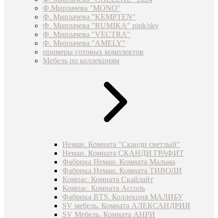
Ф.Мирлачева "MONO"
Ф. Мирлачева "KEMPTEN"
Ф. Мирлачева "RUMIKA" pink/sky
Ф. Мирлачева "VECTRA"
Ф. Мирлачева "AMELY"
примеры готовых комплектов
Мебель по коллекциям
Неман. Комната "Сканди светлый"
Неман. Комната СКАНДИ ГРАФИТ
Фабрика Неман. Комната Мальма
Фабрика Неман. Комната ТИВОЛИ
Компас. Комната Скайлайт
Компас. Комната Ассоль
Фабрика BTS. Коллекция МАЛИБУ
SV мебель. Комната АЛЕКСАНДРИЯ
SV Мебель. Комната АНРИ