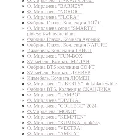
Ф.Мирлачева "CARBON-2024"
Ф. Мирлачева "BARNEY"
Ф. Мирлачева "NORDIC"
Ф. Мирлачева "FLORA"
Фабрика Глазов. Коллекция ЛОЙС
Ф. Мирлачева серия "SMARTY"
pink/soft/white/premium
Фабрика Глазов. Комната Аурелио
Фабрика Глазов. Коллекция NATURE
Ижмебель. Коллекция ТВИСТ
Ф. Мирлачева "FUN-BOX"
SV мебель. Комната МИЛАН
Фабрика BTS коллекция СОФТ
SV мебель. Комната ДЕНВЕР
Ижмебель. Комната ЛЮМЕН
Ф. Мирлачева "LIBERTY" pink/black/white
Фабрика BTS. Коллекция СКАНДИКА
Ф. Мирлачева "LAMBO"
Ф. Мирлачева "DIMIKA"
Ф. Мирлачева "COLLEGE" 2024
Ф.Мирлачева "MONO"
Ф. Мирлачева "KEMPTEN"
Ф. Мирлачева "RUMIKA" pink/sky
Ф. Мирлачева "VECTRA"
Ф. Мирлачева "AMELY"