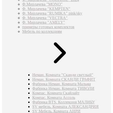
Ф.Мирлачева "MONO"
Ф. Мирлачева "KEMPTEN"
Ф. Мирлачева "RUMIKA" pink/sky
Ф. Мирлачева "VECTRA"
Ф. Мирлачева "AMELY"
примеры готовых комплектов
Мебель по коллекциям
Неман. Комната "Сканди светлый"
Неман. Комната СКАНДИ ГРАФИТ
Фабрика Неман. Комната Мальма
Фабрика Неман. Комната ТИВОЛИ
Компас. Комната Скайлайт
Компас. Комната Ассоль
Фабрика BTS. Коллекция МАЛИБУ
SV мебель. Комната АЛЕКСАНДРИЯ
SV Мебель. Комната АНРИ