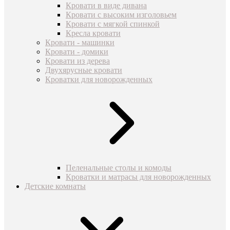
Кровати в виде дивана
Кровати с высоким изголовьем
Кровати с мягкой спинкой
Кресла кровати
Кровати - машинки
Кровати - домики
Кровати из дерева
Двухярусные кровати
Кроватки для новорожденных
Пеленальные столы и комоды
Кроватки и матрасы для новорожденных
Детские комнаты