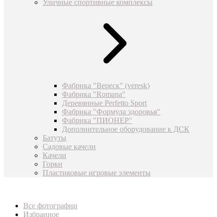
Уличные спортивные комплексы
Фабрика "Вереск" (veresk)
Фабрика "Romana"
Деревянные Perfetto Sport
Фабрика "Формула здоровья"
Фабрика "ПИОНЕР"
Дополнительное оборудование к ДСК
Батуты
Садовые качели
Качели
Горки
Пластиковые игровые элементы
Все фотографии
Избранное