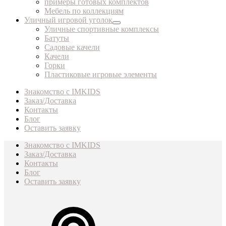
примеры готовых комплектов
Мебель по коллекциям
Уличный игровой уголок
Уличные спортивные комплексы
Батуты
Садовые качели
Качели
Горки
Пластиковые игровые элементы
Знакомство с IMKIDS
Заказ/Доставка
Контакты
Блог
Оставить заявку
Знакомство с IMKIDS
Заказ/Доставка
Контакты
Блог
Оставить заявку