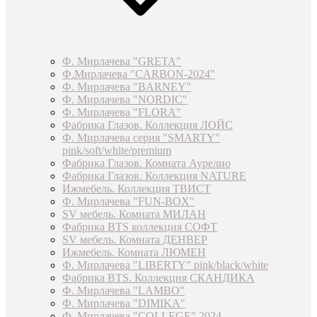
Ф. Мирлачева "GRETA"
Ф.Мирлачева "CARBON-2024"
Ф. Мирлачева "BARNEY"
Ф. Мирлачева "NORDIC"
Ф. Мирлачева "FLORA"
Фабрика Глазов. Коллекция ЛОЙС
Ф. Мирлачева серия "SMARTY"
pink/soft/white/premium
Фабрика Глазов. Комната Аурелио
Фабрика Глазов. Коллекция NATURE
Ижмебель. Коллекция ТВИСТ
Ф. Мирлачева "FUN-BOX"
SV мебель. Комната МИЛАН
Фабрика BTS коллекция СОФТ
SV мебель. Комната ДЕНВЕР
Ижмебель. Комната ЛЮМЕН
Ф. Мирлачева "LIBERTY" pink/black/white
Фабрика BTS. Коллекция СКАНДИКА
Ф. Мирлачева "LAMBO"
Ф. Мирлачева "DIMIKA"
Ф. Мирлачева "COLLEGE" 2024