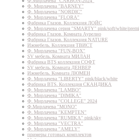
Ф.Мирлачева "CARBON-2024"
Ф. Мирлачева "BARNEY"
Ф. Мирлачева "NORDIC"
Ф. Мирлачева "FLORA"
Фабрика Глазов. Коллекция ЛОЙС
Ф. Мирлачева серия "SMARTY" pink/soft/white/prem
Фабрика Глазов. Комната Аурелио
Фабрика Глазов. Коллекция NATURE
Ижмебель. Коллекция ТВИСТ
Ф. Мирлачева "FUN-BOX"
SV мебель. Комната МИЛАН
Фабрика BTS коллекция СОФТ
SV мебель. Комната ДЕНВЕР
Ижмебель. Комната ЛЮМЕН
Ф. Мирлачева "LIBERTY" pink/black/white
Фабрика BTS. Коллекция СКАНДИКА
Ф. Мирлачева "LAMBO"
Ф. Мирлачева "DIMIKA"
Ф. Мирлачева "COLLEGE" 2024
Ф.Мирлачева "MONO"
Ф. Мирлачева "KEMPTEN"
Ф. Мирлачева "RUMIKA" pink/sky
Ф. Мирлачева "VECTRA"
Ф. Мирлачева "AMELY"
примеры готовых комплектов