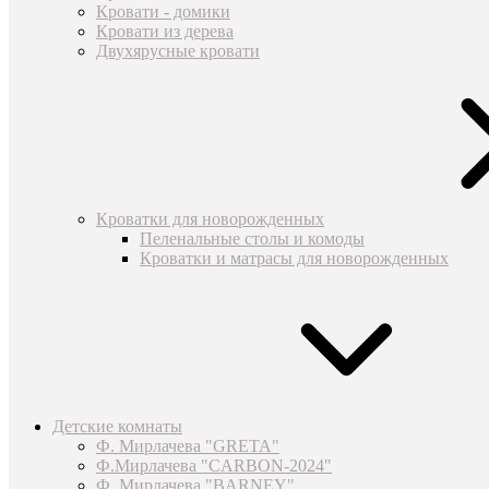
Кровати - домики
Кровати из дерева
Двухярусные кровати
Кроватки для новорожденных
Пеленальные столы и комоды
Кроватки и матрасы для новорожденных
Детские комнаты
Ф. Мирлачева "GRETA"
Ф.Мирлачева "CARBON-2024"
Ф. Мирлачева "BARNEY"