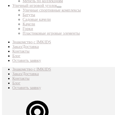
Мебель по коллекциям
Уличный игровой уголок
Уличные спортивные комплексы
Батуты
Садовые качели
Качели
Горки
Пластиковые игровые элементы
Знакомство с IMKIDS
Заказ/Доставка
Контакты
Блог
Оставить заявку
Знакомство с IMKIDS
Заказ/Доставка
Контакты
Блог
Оставить заявку