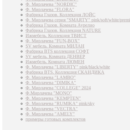
Ф. Мирлачева "NORDIC"
Ф. Мирлачева "FLORA"
Фабрика Глазов. Коллекция ЛОЙС
Ф. Мирлачева серия "SMARTY" pink/soft/white/prem
Фабрика Глазов. Комната Аурелио
Фабрика Глазов. Коллекция NATURE
Ижмебель. Коллекция ТВИСТ
Ф. Мирлачева "FUN-BOX"
SV мебель. Комната МИЛАН
Фабрика BTS коллекция СОФТ
SV мебель. Комната ДЕНВЕР
Ижмебель. Комната ЛЮМЕН
Ф. Мирлачева "LIBERTY" pink/black/white
Фабрика BTS. Коллекция СКАНДИКА
Ф. Мирлачева "LAMBO"
Ф. Мирлачева "DIMIKA"
Ф. Мирлачева "COLLEGE" 2024
Ф.Мирлачева "MONO"
Ф. Мирлачева "KEMPTEN"
Ф. Мирлачева "RUMIKA" pink/sky
Ф. Мирлачева "VECTRA"
Ф. Мирлачева "AMELY"
примеры готовых комплектов