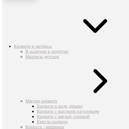
Кровати и матрасы
В наличии в шоуруме
Матрасы детские
Мягкие кровати
Кровати в виде дивана
Кровати с высоким изголовьем
Кровати с мягкой спинкой
Кресла кровати
Кровати - машинки