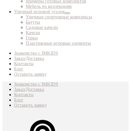
примеры готовых комплектов
Мебель по коллекциям
Уличный игровой уголок
Уличные спортивные комплексы
Батуты
Садовые качели
Качели
Горки
Пластиковые игровые элементы
Знакомство с IMKIDS
Заказ/Доставка
Контакты
Блог
Оставить заявку
Знакомство с IMKIDS
Заказ/Доставка
Контакты
Блог
Оставить заявку