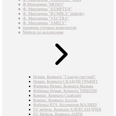
Ф.Мирлачева "MONO"
Ф. Мирлачева "KEMPTEN"
Ф. Мирлачева "RUMIKA" pink/sky
Ф. Мирлачева "VECTRA"
Ф. Мирлачева "AMELY"
примеры готовых комплектов
Мебель по коллекциям
Неман. Комната "Сканди светлый"
Неман. Комната СКАНДИ ГРАФИТ
Фабрика Неман. Комната Мальма
Фабрика Неман. Комната ТИВОЛИ
Компас. Комната Скайлайт
Компас. Комната Ассоль
Фабрика BTS. Коллекция МАЛИБУ
SV мебель. Комната АЛЕКСАНДРИЯ
SV Мебель. Комната АНРИ