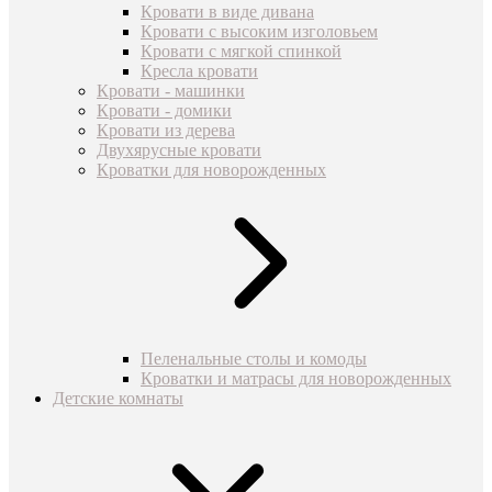
Кровати в виде дивана
Кровати с высоким изголовьем
Кровати с мягкой спинкой
Кресла кровати
Кровати - машинки
Кровати - домики
Кровати из дерева
Двухярусные кровати
Кроватки для новорожденных
Пеленальные столы и комоды
Кроватки и матрасы для новорожденных
Детские комнаты