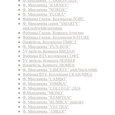
Ф.Мирлачева "CARBON-2024"
Ф. Мирлачева "BARNEY"
Ф. Мирлачева "NORDIC"
Ф. Мирлачева "FLORA"
Фабрика Глазов. Коллекция ЛОЙС
Ф. Мирлачева серия "SMARTY"
pink/soft/white/premium
Фабрика Глазов. Комната Аурелио
Фабрика Глазов. Коллекция NATURE
Ижмебель. Коллекция ТВИСТ
Ф. Мирлачева "FUN-BOX"
SV мебель. Комната МИЛАН
Фабрика BTS коллекция СОФТ
SV мебель. Комната ДЕНВЕР
Ижмебель. Комната ЛЮМЕН
Ф. Мирлачева "LIBERTY" pink/black/white
Фабрика BTS. Коллекция СКАНДИКА
Ф. Мирлачева "LAMBO"
Ф. Мирлачева "DIMIKA"
Ф. Мирлачева "COLLEGE" 2024
Ф.Мирлачева "MONO"
Ф. Мирлачева "KEMPTEN"
Ф. Мирлачева "RUMIKA" pink/sky
Ф. Мирлачева "VECTRA"
Ф. Мирлачева "AMELY"