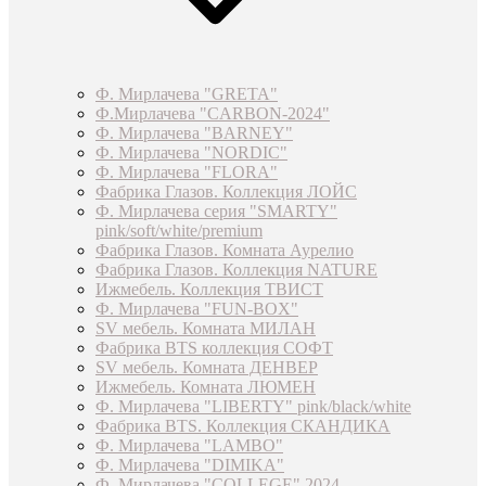
Ф. Мирлачева "GRETA"
Ф.Мирлачева "CARBON-2024"
Ф. Мирлачева "BARNEY"
Ф. Мирлачева "NORDIC"
Ф. Мирлачева "FLORA"
Фабрика Глазов. Коллекция ЛОЙС
Ф. Мирлачева серия "SMARTY"
pink/soft/white/premium
Фабрика Глазов. Комната Аурелио
Фабрика Глазов. Коллекция NATURE
Ижмебель. Коллекция ТВИСТ
Ф. Мирлачева "FUN-BOX"
SV мебель. Комната МИЛАН
Фабрика BTS коллекция СОФТ
SV мебель. Комната ДЕНВЕР
Ижмебель. Комната ЛЮМЕН
Ф. Мирлачева "LIBERTY" pink/black/white
Фабрика BTS. Коллекция СКАНДИКА
Ф. Мирлачева "LAMBO"
Ф. Мирлачева "DIMIKA"
Ф. Мирлачева "COLLEGE" 2024