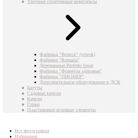
Уличные спортивные комплексы
Фабрика "Вереск" (veresk)
Фабрика "Romana"
Деревянные Perfetto Sport
Фабрика "Формула здоровья"
Фабрика "ПИОНЕР"
Дополнительное оборудование к ДСК
Батуты
Садовые качели
Качели
Горки
Пластиковые игровые элементы
Все фотографии
Избранное