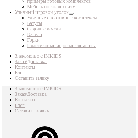
примеры готовых комплектов
Мебель по коллекциям
Уличный игровой уголок
Уличные спортивные комплексы
Батуты
Садовые качели
Качели
Горки
Пластиковые игровые элементы
Знакомство с IMKIDS
Заказ/Доставка
Контакты
Блог
Оставить заявку
Знакомство с IMKIDS
Заказ/Доставка
Контакты
Блог
Оставить заявку