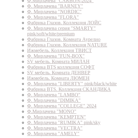
Ф.Мирлачева "CARBON-2024"
Ф. Мирлачева "BARNEY"
Ф. Мирлачева "NORDIC"
Ф. Мирлачева "FLORA"
Фабрика Глазов. Коллекция ЛОЙС
Ф. Мирлачева серия "SMARTY"
pink/soft/white/premium
Фабрика Глазов. Комната Аурелио
Фабрика Глазов. Коллекция NATURE
Ижмебель. Коллекция ТВИСТ
Ф. Мирлачева "FUN-BOX"
SV мебель. Комната МИЛАН
Фабрика BTS коллекция СОФТ
SV мебель. Комната ДЕНВЕР
Ижмебель. Комната ЛЮМЕН
Ф. Мирлачева "LIBERTY" pink/black/white
Фабрика BTS. Коллекция СКАНДИКА
Ф. Мирлачева "LAMBO"
Ф. Мирлачева "DIMIKA"
Ф. Мирлачева "COLLEGE" 2024
Ф.Мирлачева "MONO"
Ф. Мирлачева "KEMPTEN"
Ф. Мирлачева "RUMIKA" pink/sky
Ф. Мирлачева "VECTRA"
Ф. Мирлачева "AMELY"