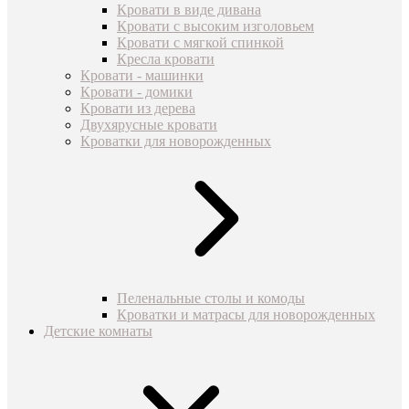
Кровати в виде дивана
Кровати с высоким изголовьем
Кровати с мягкой спинкой
Кресла кровати
Кровати - машинки
Кровати - домики
Кровати из дерева
Двухярусные кровати
Кроватки для новорожденных
Пеленальные столы и комоды
Кроватки и матрасы для новорожденных
Детские комнаты