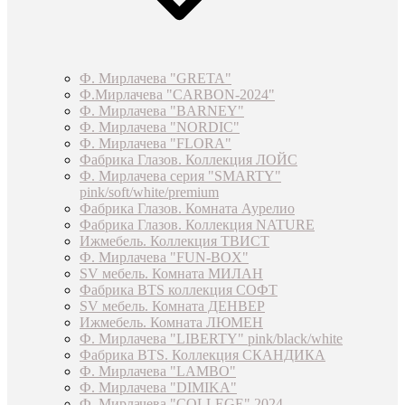
Ф. Мирлачева "GRETA"
Ф.Мирлачева "CARBON-2024"
Ф. Мирлачева "BARNEY"
Ф. Мирлачева "NORDIC"
Ф. Мирлачева "FLORA"
Фабрика Глазов. Коллекция ЛОЙС
Ф. Мирлачева серия "SMARTY"
pink/soft/white/premium
Фабрика Глазов. Комната Аурелио
Фабрика Глазов. Коллекция NATURE
Ижмебель. Коллекция ТВИСТ
Ф. Мирлачева "FUN-BOX"
SV мебель. Комната МИЛАН
Фабрика BTS коллекция СОФТ
SV мебель. Комната ДЕНВЕР
Ижмебель. Комната ЛЮМЕН
Ф. Мирлачева "LIBERTY" pink/black/white
Фабрика BTS. Коллекция СКАНДИКА
Ф. Мирлачева "LAMBO"
Ф. Мирлачева "DIMIKA"
Ф. Мирлачева "COLLEGE" 2024