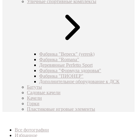
Уличные спортивные комплексы
Фабрика "Вереск" (veresk)
Фабрика "Romana"
Деревянные Perfetto Sport
Фабрика "Формула здоровья"
Фабрика "ПИОНЕР"
Дополнительное оборудование к ДСК
Батуты
Садовые качели
Качели
Горки
Пластиковые игровые элементы
Все фотографии
Избранное