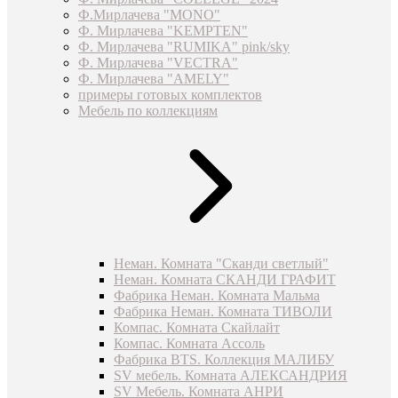
Ф.Мирлачева "MONO"
Ф. Мирлачева "KEMPTEN"
Ф. Мирлачева "RUMIKA" pink/sky
Ф. Мирлачева "VECTRA"
Ф. Мирлачева "AMELY"
примеры готовых комплектов
Мебель по коллекциям
Неман. Комната "Сканди светлый"
Неман. Комната СКАНДИ ГРАФИТ
Фабрика Неман. Комната Мальма
Фабрика Неман. Комната ТИВОЛИ
Компас. Комната Скайлайт
Компас. Комната Ассоль
Фабрика BTS. Коллекция МАЛИБУ
SV мебель. Комната АЛЕКСАНДРИЯ
SV Мебель. Комната АНРИ