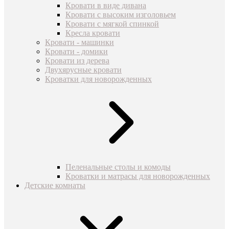
Кровати в виде дивана
Кровати с высоким изголовьем
Кровати с мягкой спинкой
Кресла кровати
Кровати - машинки
Кровати - домики
Кровати из дерева
Двухярусные кровати
Кроватки для новорожденных
Пеленальные столы и комоды
Кроватки и матрасы для новорожденных
Детские комнаты