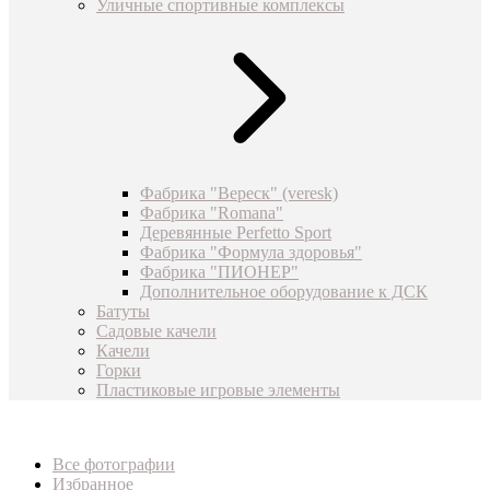
Уличные спортивные комплексы
Фабрика "Вереск" (veresk)
Фабрика "Romana"
Деревянные Perfetto Sport
Фабрика "Формула здоровья"
Фабрика "ПИОНЕР"
Дополнительное оборудование к ДСК
Батуты
Садовые качели
Качели
Горки
Пластиковые игровые элементы
Все фотографии
Избранное