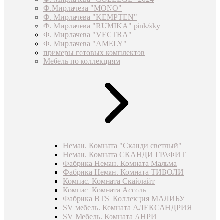
Ф.Мирлачева "MONO"
Ф. Мирлачева "KEMPTEN"
Ф. Мирлачева "RUMIKA" pink/sky
Ф. Мирлачева "VECTRA"
Ф. Мирлачева "AMELY"
примеры готовых комплектов
Мебель по коллекциям
Неман. Комната "Сканди светлый"
Неман. Комната СКАНДИ ГРАФИТ
Фабрика Неман. Комната Мальма
Фабрика Неман. Комната ТИВОЛИ
Компас. Комната Скайлайт
Компас. Комната Ассоль
Фабрика BTS. Коллекция МАЛИБУ
SV мебель. Комната АЛЕКСАНДРИЯ
SV Мебель. Комната АНРИ