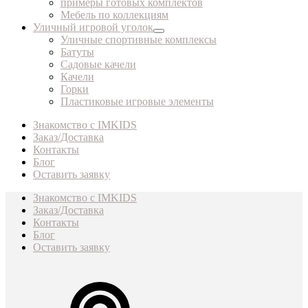
примеры готовых комплектов
Мебель по коллекциям
Уличный игровой уголок
Уличные спортивные комплексы
Батуты
Садовые качели
Качели
Горки
Пластиковые игровые элементы
Знакомство с IMKIDS
Заказ/Доставка
Контакты
Блог
Оставить заявку
Знакомство с IMKIDS
Заказ/Доставка
Контакты
Блог
Оставить заявку