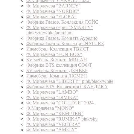
Ф.Мирлачева "CARBON-2024"
Ф. Мирлачева "BARNEY"
Ф. Мирлачева "NORDIC"
Ф. Мирлачева "FLORA"
Фабрика Глазов. Коллекция ЛОЙС
Ф. Мирлачева серия "SMARTY"
pink/soft/white/premium
Фабрика Глазов. Комната Аурелио
Фабрика Глазов. Коллекция NATURE
Ижмебель. Коллекция ТВИСТ
Ф. Мирлачева "FUN-BOX"
SV мебель. Комната МИЛАН
Фабрика BTS коллекция СОФТ
SV мебель. Комната ДЕНВЕР
Ижмебель. Комната ЛЮМЕН
Ф. Мирлачева "LIBERTY" pink/black/white
Фабрика BTS. Коллекция СКАНДИКА
Ф. Мирлачева "LAMBO"
Ф. Мирлачева "DIMIKA"
Ф. Мирлачева "COLLEGE" 2024
Ф.Мирлачева "MONO"
Ф. Мирлачева "KEMPTEN"
Ф. Мирлачева "RUMIKA" pink/sky
Ф. Мирлачева "VECTRA"
Ф. Мирлачева "AMELY"