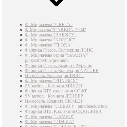
Ф. Мирлачева "GRETA"
Ф.Мирлачева "CARBON-2024"
Ф. Мирлачева "BARNEY"
Ф. Мирлачева "NORDIC"
Ф. Мирлачева "FLORA"
Фабрика Глазов. Коллекция ЛОЙС
Ф. Мирлачева серия "SMARTY"
pink/soft/white/premium
Фабрика Глазов. Комната Аурелио
Фабрика Глазов. Коллекция NATURE
Ижмебель. Коллекция ТВИСТ
Ф. Мирлачева "FUN-BOX"
SV мебель. Комната МИЛАН
Фабрика BTS коллекция СОФТ
SV мебель. Комната ДЕНВЕР
Ижмебель. Комната ЛЮМЕН
Ф. Мирлачева "LIBERTY" pink/black/white
Фабрика BTS. Коллекция СКАНДИКА
Ф. Мирлачева "LAMBO"
Ф. Мирлачева "DIMIKA"
Ф. Мирлачева "COLLEGE" 2024