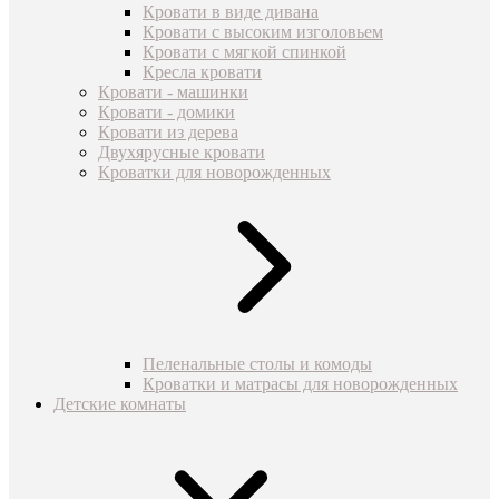
Кровати в виде дивана
Кровати с высоким изголовьем
Кровати с мягкой спинкой
Кресла кровати
Кровати - машинки
Кровати - домики
Кровати из дерева
Двухярусные кровати
Кроватки для новорожденных
Пеленальные столы и комоды
Кроватки и матрасы для новорожденных
Детские комнаты