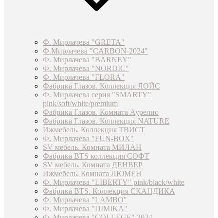
Ф. Мирлачева "GRETA"
Ф.Мирлачева "CARBON-2024"
Ф. Мирлачева "BARNEY"
Ф. Мирлачева "NORDIC"
Ф. Мирлачева "FLORA"
Фабрика Глазов. Коллекция ЛОЙС
Ф. Мирлачева серия "SMARTY"
pink/soft/white/premium
Фабрика Глазов. Комната Аурелио
Фабрика Глазов. Коллекция NATURE
Ижмебель. Коллекция ТВИСТ
Ф. Мирлачева "FUN-BOX"
SV мебель. Комната МИЛАН
Фабрика BTS коллекция СОФТ
SV мебель. Комната ДЕНВЕР
Ижмебель. Комната ЛЮМЕН
Ф. Мирлачева "LIBERTY" pink/black/white
Фабрика BTS. Коллекция СКАНДИКА
Ф. Мирлачева "LAMBO"
Ф. Мирлачева "DIMIKA"
Ф. Мирлачева "COLLEGE" 2024