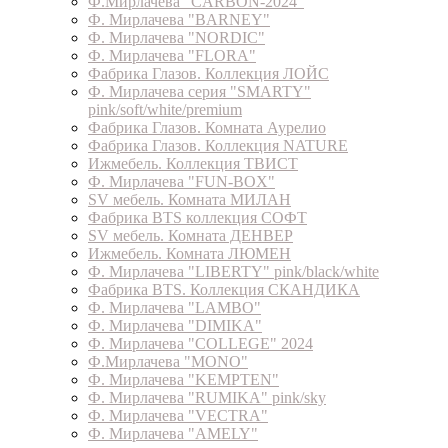
Ф.Мирлачева "CARBON-2024"
Ф. Мирлачева "BARNEY"
Ф. Мирлачева "NORDIC"
Ф. Мирлачева "FLORA"
Фабрика Глазов. Коллекция ЛОЙС
Ф. Мирлачева серия "SMARTY"
pink/soft/white/premium
Фабрика Глазов. Комната Аурелио
Фабрика Глазов. Коллекция NATURE
Ижмебель. Коллекция ТВИСТ
Ф. Мирлачева "FUN-BOX"
SV мебель. Комната МИЛАН
Фабрика BTS коллекция СОФТ
SV мебель. Комната ДЕНВЕР
Ижмебель. Комната ЛЮМЕН
Ф. Мирлачева "LIBERTY" pink/black/white
Фабрика BTS. Коллекция СКАНДИКА
Ф. Мирлачева "LAMBO"
Ф. Мирлачева "DIMIKA"
Ф. Мирлачева "COLLEGE" 2024
Ф.Мирлачева "MONO"
Ф. Мирлачева "KEMPTEN"
Ф. Мирлачева "RUMIKA" pink/sky
Ф. Мирлачева "VECTRA"
Ф. Мирлачева "AMELY"