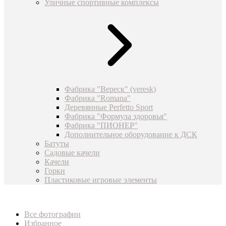
Уличные спортивные комплексы
Фабрика "Вереск" (veresk)
Фабрика "Romana"
Деревянные Perfetto Sport
Фабрика "Формула здоровья"
Фабрика "ПИОНЕР"
Дополнительное оборудование к ДСК
Батуты
Садовые качели
Качели
Горки
Пластиковые игровые элементы
Все фотографии
Избранное