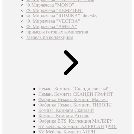
Ф.Мирлачева "MONO"
Ф. Мирлачева "KEMPTEN"
Ф. Мирлачева "RUMIKA" pink/sky
Ф. Мирлачева "VECTRA"
Ф. Мирлачева "AMELY"
примеры готовых комплектов
Мебель по коллекциям
Неман. Комната "Сканди светлый"
Неман. Комната СКАНДИ ГРАФИТ
Фабрика Неман. Комната Мальма
Фабрика Неман. Комната ТИВОЛИ
Компас. Комната Скайлайт
Компас. Комната Ассоль
Фабрика BTS. Коллекция МАЛИБУ
SV мебель. Комната АЛЕКСАНДРИЯ
SV Мебель. Комната АНРИ