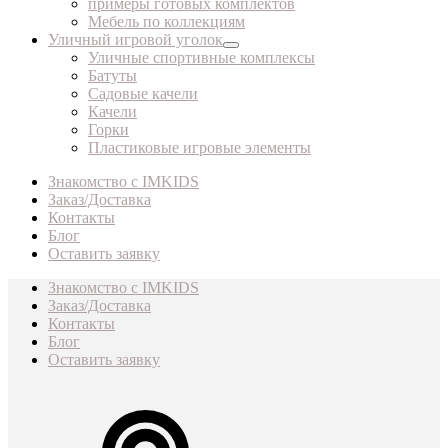
примеры готовых комплектов
Мебель по коллекциям
Уличный игровой уголок
Уличные спортивные комплексы
Батуты
Садовые качели
Качели
Горки
Пластиковые игровые элементы
Знакомство с IMKIDS
Заказ/Доставка
Контакты
Блог
Оставить заявку
Знакомство с IMKIDS
Заказ/Доставка
Контакты
Блог
Оставить заявку