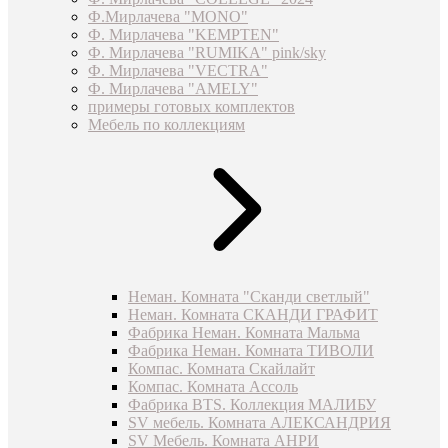
Ф.Мирлачева "MONO"
Ф. Мирлачева "KEMPTEN"
Ф. Мирлачева "RUMIKA" pink/sky
Ф. Мирлачева "VECTRA"
Ф. Мирлачева "AMELY"
примеры готовых комплектов
Мебель по коллекциям
Неман. Комната "Сканди светлый"
Неман. Комната СКАНДИ ГРАФИТ
Фабрика Неман. Комната Мальма
Фабрика Неман. Комната ТИВОЛИ
Компас. Комната Скайлайт
Компас. Комната Ассоль
Фабрика BTS. Коллекция МАЛИБУ
SV мебель. Комната АЛЕКСАНДРИЯ
SV Мебель. Комната АНРИ