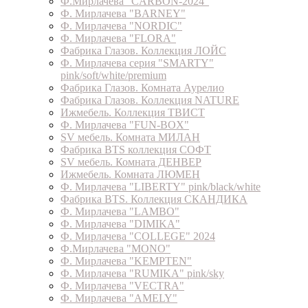
Ф.Мирлачева "CARBON-2024"
Ф. Мирлачева "BARNEY"
Ф. Мирлачева "NORDIC"
Ф. Мирлачева "FLORA"
Фабрика Глазов. Коллекция ЛОЙС
Ф. Мирлачева серия "SMARTY"
pink/soft/white/premium
Фабрика Глазов. Комната Аурелио
Фабрика Глазов. Коллекция NATURE
Ижмебель. Коллекция ТВИСТ
Ф. Мирлачева "FUN-BOX"
SV мебель. Комната МИЛАН
Фабрика BTS коллекция СОФТ
SV мебель. Комната ДЕНВЕР
Ижмебель. Комната ЛЮМЕН
Ф. Мирлачева "LIBERTY" pink/black/white
Фабрика BTS. Коллекция СКАНДИКА
Ф. Мирлачева "LAMBO"
Ф. Мирлачева "DIMIKA"
Ф. Мирлачева "COLLEGE" 2024
Ф.Мирлачева "MONO"
Ф. Мирлачева "KEMPTEN"
Ф. Мирлачева "RUMIKA" pink/sky
Ф. Мирлачева "VECTRA"
Ф. Мирлачева "AMELY"