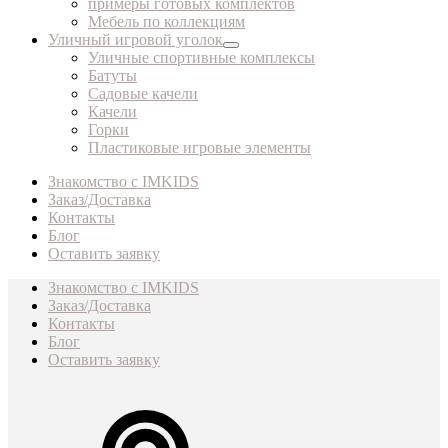
примеры готовых комплектов
Мебель по коллекциям
Уличный игровой уголок
Уличные спортивные комплексы
Батуты
Садовые качели
Качели
Горки
Пластиковые игровые элементы
Знакомство с IMKIDS
Заказ/Доставка
Контакты
Блог
Оставить заявку
Знакомство с IMKIDS
Заказ/Доставка
Контакты
Блог
Оставить заявку