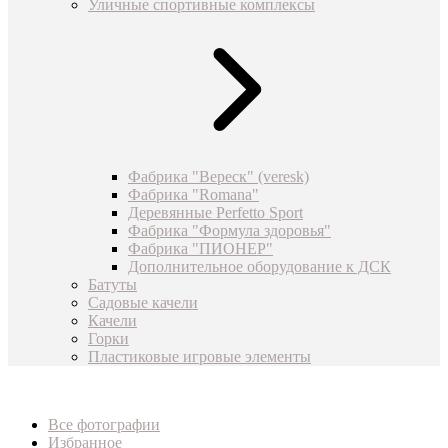
Уличные спортивные комплексы
Фабрика "Вереск" (veresk)
Фабрика "Romana"
Деревянные Perfetto Sport
Фабрика "Формула здоровья"
Фабрика "ПИОНЕР"
Дополнительное оборудование к ДСК
Батуты
Садовые качели
Качели
Горки
Пластиковые игровые элементы
Все фотографии
Избранное