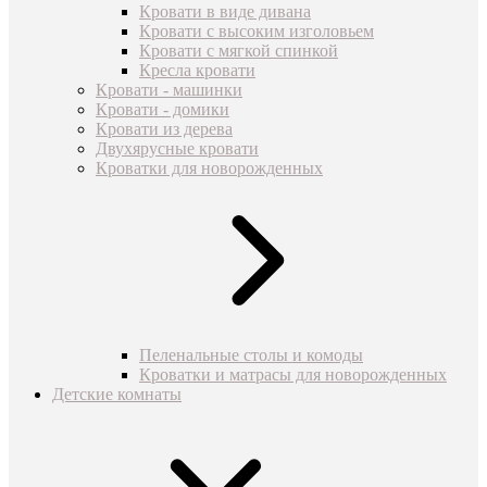
Кровати в виде дивана
Кровати с высоким изголовьем
Кровати с мягкой спинкой
Кресла кровати
Кровати - машинки
Кровати - домики
Кровати из дерева
Двухярусные кровати
Кроватки для новорожденных
Пеленальные столы и комоды
Кроватки и матрасы для новорожденных
Детские комнаты