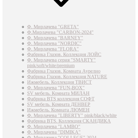
Ф. Мирлачева "GRETA"
Ф.Мирлачева "CARBON-2024"
Ф. Мирлачева "BARNEY"
Ф. Мирлачева "NORDIC"
Ф. Мирлачева "FLORA"
Фабрика Глазов. Коллекция ЛОЙС
Ф. Мирлачева серия "SMARTY"
pink/soft/white/premium
Фабрика Глазов. Комната Аурелио
Фабрика Глазов. Коллекция NATURE
Ижмебель. Коллекция ТВИСТ
Ф. Мирлачева "FUN-BOX"
SV мебель. Комната МИЛАН
Фабрика BTS коллекция СОФТ
SV мебель. Комната ДЕНВЕР
Ижмебель. Комната ЛЮМЕН
Ф. Мирлачева "LIBERTY" pink/black/white
Фабрика BTS. Коллекция СКАНДИКА
Ф. Мирлачева "LAMBO"
Ф. Мирлачева "DIMIKA"
Ф. Мирлачева "COLLEGE" 2024