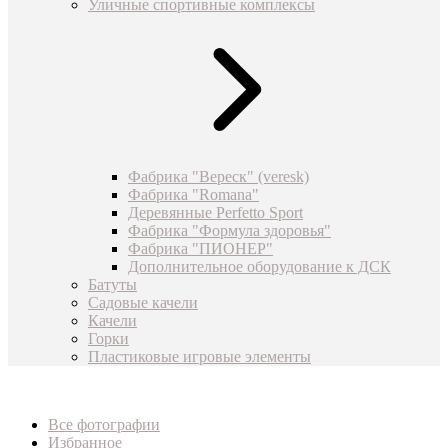
Уличные спортивные комплексы
Фабрика "Вереск" (veresk)
Фабрика "Romana"
Деревянные Perfetto Sport
Фабрика "Формула здоровья"
Фабрика "ПИОНЕР"
Дополнительное оборудование к ДСК
Батуты
Садовые качели
Качели
Горки
Пластиковые игровые элементы
Все фотографии
Избранное