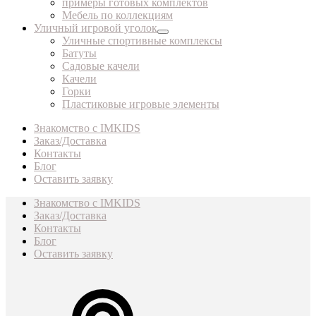
примеры готовых комплектов
Мебель по коллекциям
Уличный игровой уголок
Уличные спортивные комплексы
Батуты
Садовые качели
Качели
Горки
Пластиковые игровые элементы
Знакомство с IMKIDS
Заказ/Доставка
Контакты
Блог
Оставить заявку
Знакомство с IMKIDS
Заказ/Доставка
Контакты
Блог
Оставить заявку