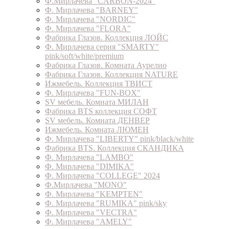
Ф.Мирлачева "CARBON-2024"
Ф. Мирлачева "BARNEY"
Ф. Мирлачева "NORDIC"
Ф. Мирлачева "FLORA"
Фабрика Глазов. Коллекция ЛОЙС
Ф. Мирлачева серия "SMARTY"
pink/soft/white/premium
Фабрика Глазов. Комната Аурелио
Фабрика Глазов. Коллекция NATURE
Ижмебель. Коллекция ТВИСТ
Ф. Мирлачева "FUN-BOX"
SV мебель. Комната МИЛАН
Фабрика BTS коллекция СОФТ
SV мебель. Комната ДЕНВЕР
Ижмебель. Комната ЛЮМЕН
Ф. Мирлачева "LIBERTY" pink/black/white
Фабрика BTS. Коллекция СКАНДИКА
Ф. Мирлачева "LAMBO"
Ф. Мирлачева "DIMIKA"
Ф. Мирлачева "COLLEGE" 2024
Ф.Мирлачева "MONO"
Ф. Мирлачева "KEMPTEN"
Ф. Мирлачева "RUMIKA" pink/sky
Ф. Мирлачева "VECTRA"
Ф. Мирлачева "AMELY"