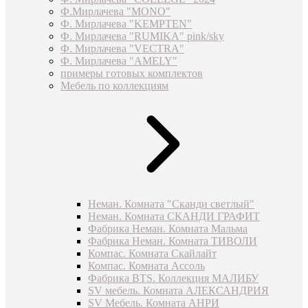
Ф.Мирлачева "MONO"
Ф. Мирлачева "KEMPTEN"
Ф. Мирлачева "RUMIKA" pink/sky
Ф. Мирлачева "VECTRA"
Ф. Мирлачева "AMELY"
примеры готовых комплектов
Мебель по коллекциям
Неман. Комната "Сканди светлый"
Неман. Комната СКАНДИ ГРАФИТ
Фабрика Неман. Комната Мальма
Фабрика Неман. Комната ТИВОЛИ
Компас. Комната Скайлайт
Компас. Комната Ассоль
Фабрика BTS. Коллекция МАЛИБУ
SV мебель. Комната АЛЕКСАНДРИЯ
SV Мебель. Комната АНРИ