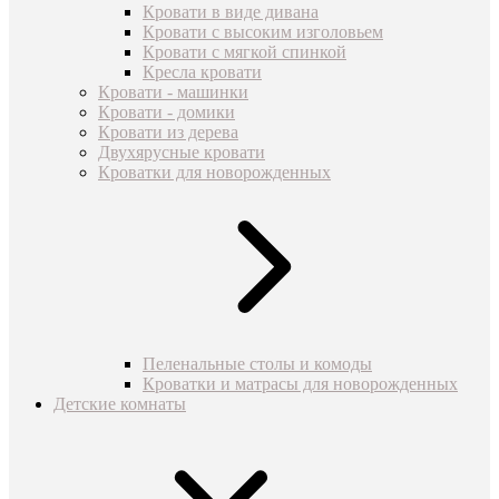
Кровати в виде дивана
Кровати с высоким изголовьем
Кровати с мягкой спинкой
Кресла кровати
Кровати - машинки
Кровати - домики
Кровати из дерева
Двухярусные кровати
Кроватки для новорожденных
Пеленальные столы и комоды
Кроватки и матрасы для новорожденных
Детские комнаты