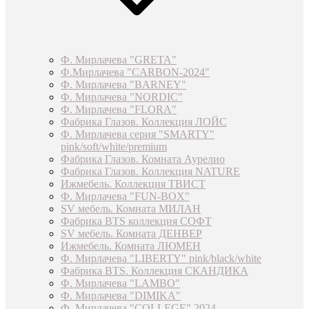
Ф. Мирлачева "GRETA"
Ф.Мирлачева "CARBON-2024"
Ф. Мирлачева "BARNEY"
Ф. Мирлачева "NORDIC"
Ф. Мирлачева "FLORA"
Фабрика Глазов. Коллекция ЛОЙС
Ф. Мирлачева серия "SMARTY"
pink/soft/white/premium
Фабрика Глазов. Комната Аурелио
Фабрика Глазов. Коллекция NATURE
Ижмебель. Коллекция ТВИСТ
Ф. Мирлачева "FUN-BOX"
SV мебель. Комната МИЛАН
Фабрика BTS коллекция СОФТ
SV мебель. Комната ДЕНВЕР
Ижмебель. Комната ЛЮМЕН
Ф. Мирлачева "LIBERTY" pink/black/white
Фабрика BTS. Коллекция СКАНДИКА
Ф. Мирлачева "LAMBO"
Ф. Мирлачева "DIMIKA"
Ф. Мирлачева "COLLEGE" 2024