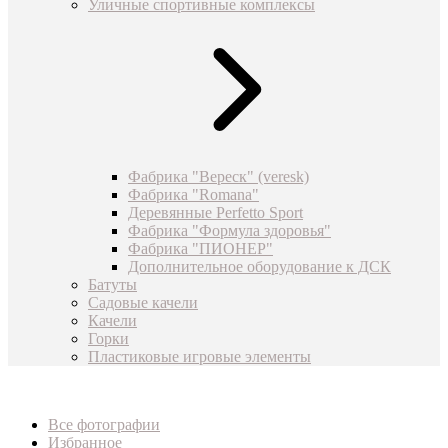
Уличные спортивные комплексы
Фабрика "Вереск" (veresk)
Фабрика "Romana"
Деревянные Perfetto Sport
Фабрика "Формула здоровья"
Фабрика "ПИОНЕР"
Дополнительное оборудование к ДСК
Батуты
Садовые качели
Качели
Горки
Пластиковые игровые элементы
Все фотографии
Избранное