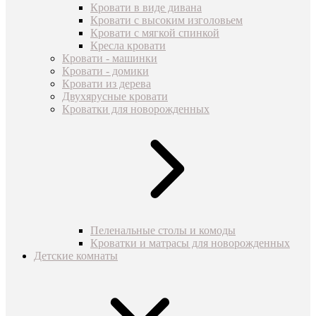
Кровати в виде дивана
Кровати с высоким изголовьем
Кровати с мягкой спинкой
Кресла кровати
Кровати - машинки
Кровати - домики
Кровати из дерева
Двухярусные кровати
Кроватки для новорожденных
Пеленальные столы и комоды
Кроватки и матрасы для новорожденных
Детские комнаты