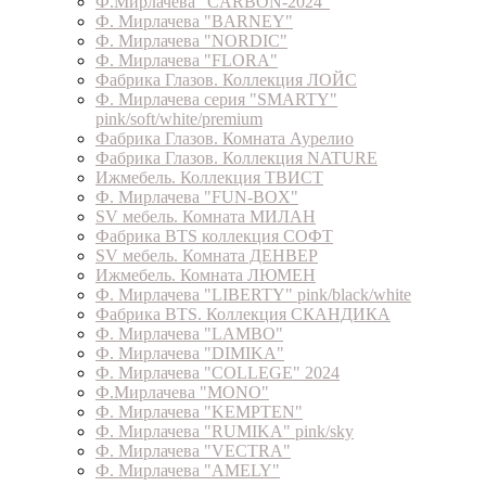
Ф.Мирлачева "CARBON-2024"
Ф. Мирлачева "BARNEY"
Ф. Мирлачева "NORDIC"
Ф. Мирлачева "FLORA"
Фабрика Глазов. Коллекция ЛОЙС
Ф. Мирлачева серия "SMARTY"
pink/soft/white/premium
Фабрика Глазов. Комната Аурелио
Фабрика Глазов. Коллекция NATURE
Ижмебель. Коллекция ТВИСТ
Ф. Мирлачева "FUN-BOX"
SV мебель. Комната МИЛАН
Фабрика BTS коллекция СОФТ
SV мебель. Комната ДЕНВЕР
Ижмебель. Комната ЛЮМЕН
Ф. Мирлачева "LIBERTY" pink/black/white
Фабрика BTS. Коллекция СКАНДИКА
Ф. Мирлачева "LAMBO"
Ф. Мирлачева "DIMIKA"
Ф. Мирлачева "COLLEGE" 2024
Ф.Мирлачева "MONO"
Ф. Мирлачева "KEMPTEN"
Ф. Мирлачева "RUMIKA" pink/sky
Ф. Мирлачева "VECTRA"
Ф. Мирлачева "AMELY"