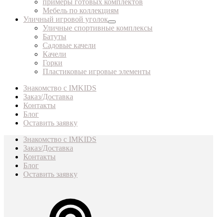
примеры готовых комплектов
Мебель по коллекциям
Уличный игровой уголок
Уличные спортивные комплексы
Батуты
Садовые качели
Качели
Горки
Пластиковые игровые элементы
Знакомство с IMKIDS
Заказ/Доставка
Контакты
Блог
Оставить заявку
Знакомство с IMKIDS
Заказ/Доставка
Контакты
Блог
Оставить заявку