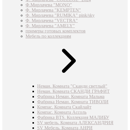
Ф.Мирлачева "MONO"
Ф. Мирлачева "KEMPTEN"
Ф. Мирлачева "RUMIKA" pink/sky
Ф. Мирлачева "VECTRA"
Ф. Мирлачева "AMELY"
примеры готовых комплектов
Мебель по коллекциям
Неман. Комната "Сканди светлый"
Неман. Комната СКАНДИ ГРАФИТ
Фабрика Неман. Комната Мальма
Фабрика Неман. Комната ТИВОЛИ
Компас. Комната Скайлайт
Компас. Комната Ассоль
Фабрика BTS. Коллекция МАЛИБУ
SV мебель. Комната АЛЕКСАНДРИЯ
SV Мебель. Комната АНРИ