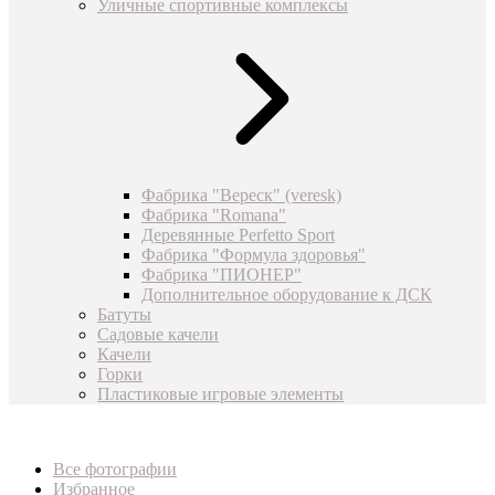
Уличные спортивные комплексы
Фабрика "Вереск" (veresk)
Фабрика "Romana"
Деревянные Perfetto Sport
Фабрика "Формула здоровья"
Фабрика "ПИОНЕР"
Дополнительное оборудование к ДСК
Батуты
Садовые качели
Качели
Горки
Пластиковые игровые элементы
Все фотографии
Избранное