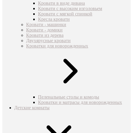
Кровати в виде дивана
Кровати с высоким изголовьем
Кровати с мягкой спинкой
Кресла кровати
Кровати - машинки
Кровати - домики
Кровати из дерева
Двухярусные кровати
Кроватки для новорожденных
Пеленальные столы и комоды
Кроватки и матрасы для новорожденных
Детские комнаты