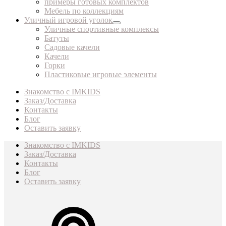
примеры готовых комплектов
Мебель по коллекциям
Уличный игровой уголок
Уличные спортивные комплексы
Батуты
Садовые качели
Качели
Горки
Пластиковые игровые элементы
Знакомство с IMKIDS
Заказ/Доставка
Контакты
Блог
Оставить заявку
Знакомство с IMKIDS
Заказ/Доставка
Контакты
Блог
Оставить заявку