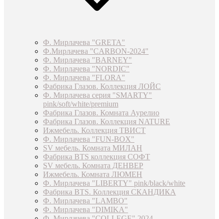
Ф. Мирлачева "GRETA"
Ф.Мирлачева "CARBON-2024"
Ф. Мирлачева "BARNEY"
Ф. Мирлачева "NORDIC"
Ф. Мирлачева "FLORA"
Фабрика Глазов. Коллекция ЛОЙС
Ф. Мирлачева серия "SMARTY"
pink/soft/white/premium
Фабрика Глазов. Комната Аурелио
Фабрика Глазов. Коллекция NATURE
Ижмебель. Коллекция ТВИСТ
Ф. Мирлачева "FUN-BOX"
SV мебель. Комната МИЛАН
Фабрика BTS коллекция СОФТ
SV мебель. Комната ДЕНВЕР
Ижмебель. Комната ЛЮМЕН
Ф. Мирлачева "LIBERTY" pink/black/white
Фабрика BTS. Коллекция СКАНДИКА
Ф. Мирлачева "LAMBO"
Ф. Мирлачева "DIMIKA"
Ф. Мирлачева "COLLEGE" 2024