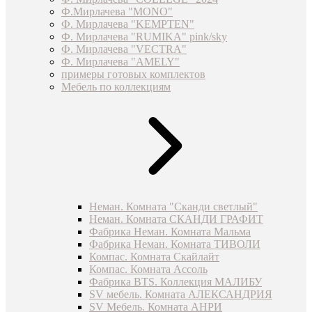
Ф.Мирлачева "MONO"
Ф. Мирлачева "KEMPTEN"
Ф. Мирлачева "RUMIKA" pink/sky
Ф. Мирлачева "VECTRA"
Ф. Мирлачева "AMELY"
примеры готовых комплектов
Мебель по коллекциям
Неман. Комната "Сканди светлый"
Неман. Комната СКАНДИ ГРАФИТ
Фабрика Неман. Комната Мальма
Фабрика Неман. Комната ТИВОЛИ
Компас. Комната Скайлайт
Компас. Комната Ассоль
Фабрика BTS. Коллекция МАЛИБУ
SV мебель. Комната АЛЕКСАНДРИЯ
SV Мебель. Комната АНРИ