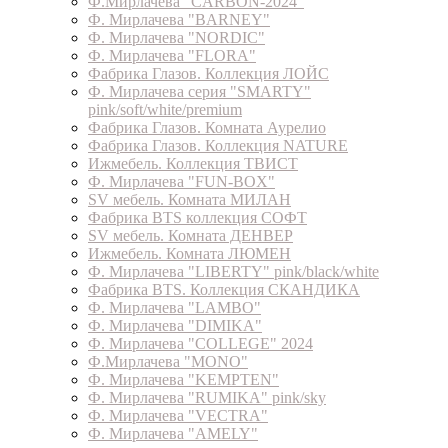
Ф.Мирлачева "CARBON-2024"
Ф. Мирлачева "BARNEY"
Ф. Мирлачева "NORDIC"
Ф. Мирлачева "FLORA"
Фабрика Глазов. Коллекция ЛОЙС
Ф. Мирлачева серия "SMARTY"
pink/soft/white/premium
Фабрика Глазов. Комната Аурелио
Фабрика Глазов. Коллекция NATURE
Ижмебель. Коллекция ТВИСТ
Ф. Мирлачева "FUN-BOX"
SV мебель. Комната МИЛАН
Фабрика BTS коллекция СОФТ
SV мебель. Комната ДЕНВЕР
Ижмебель. Комната ЛЮМЕН
Ф. Мирлачева "LIBERTY" pink/black/white
Фабрика BTS. Коллекция СКАНДИКА
Ф. Мирлачева "LAMBO"
Ф. Мирлачева "DIMIKA"
Ф. Мирлачева "COLLEGE" 2024
Ф.Мирлачева "MONO"
Ф. Мирлачева "KEMPTEN"
Ф. Мирлачева "RUMIKA" pink/sky
Ф. Мирлачева "VECTRA"
Ф. Мирлачева "AMELY"