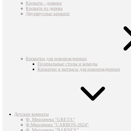
Кровати - домики
Кровати из дерева
Двухярусные кровати
Кроватки для новорожденных
Пеленальные столы и комоды
Кроватки и матрасы для новорожденных
Детские комнаты
Ф. Мирлачева "GRETA"
Ф.Мирлачева "CARBON-2024"
Ф. Мирлачева "BARNEY"