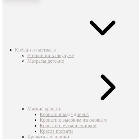
Кровати и матрасы
В наличии в шоуруме
Матрасы детские
Мягкие кровати
Кровати в виде дивана
Кровати с высоким изголовьем
Кровати с мягкой спинкой
Кресла кровати
Кровати - машинки