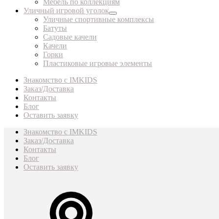
Мебель по коллекциям
Уличный игровой уголок
Уличные спортивные комплексы
Батуты
Садовые качели
Качели
Горки
Пластиковые игровые элементы
Знакомство с IMKIDS
Заказ/Доставка
Контакты
Блог
Оставить заявку
Знакомство с IMKIDS
Заказ/Доставка
Контакты
Блог
Оставить заявку