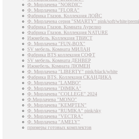
Ф. Мирлачева "NORDIC"
Ф. Мирлачева "FLORA"
Фабрика Глазов. Коллекция ЛОЙС
Ф. Мирлачева серия "SMARTY" pink/soft/white/prem
Фабрика Глазов. Комната Аурелио
Фабрика Глазов. Коллекция NATURE
Ижмебель. Коллекция ТВИСТ
Ф. Мирлачева "FUN-BOX"
SV мебель. Комната МИЛАН
Фабрика BTS коллекция СОФТ
SV мебель. Комната ДЕНВЕР
Ижмебель. Комната ЛЮМЕН
Ф. Мирлачева "LIBERTY" pink/black/white
Фабрика BTS. Коллекция СКАНДИКА
Ф. Мирлачева "LAMBO"
Ф. Мирлачева "DIMIKA"
Ф. Мирлачева "COLLEGE" 2024
Ф.Мирлачева "MONO"
Ф. Мирлачева "KEMPTEN"
Ф. Мирлачева "RUMIKA" pink/sky
Ф. Мирлачева "VECTRA"
Ф. Мирлачева "AMELY"
примеры готовых комплектов