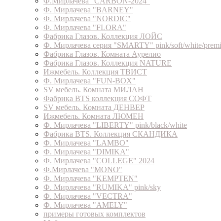
Ф.Мирлачева "CARBON-2024"
Ф. Мирлачева "BARNEY"
Ф. Мирлачева "NORDIC"
Ф. Мирлачева "FLORA"
Фабрика Глазов. Коллекция ЛОЙС
Ф. Мирлачева серия "SMARTY" pink/soft/white/prem
Фабрика Глазов. Комната Аурелио
Фабрика Глазов. Коллекция NATURE
Ижмебель. Коллекция ТВИСТ
Ф. Мирлачева "FUN-BOX"
SV мебель. Комната МИЛАН
Фабрика BTS коллекция СОФТ
SV мебель. Комната ДЕНВЕР
Ижмебель. Комната ЛЮМЕН
Ф. Мирлачева "LIBERTY" pink/black/white
Фабрика BTS. Коллекция СКАНДИКА
Ф. Мирлачева "LAMBO"
Ф. Мирлачева "DIMIKA"
Ф. Мирлачева "COLLEGE" 2024
Ф.Мирлачева "MONO"
Ф. Мирлачева "KEMPTEN"
Ф. Мирлачева "RUMIKA" pink/sky
Ф. Мирлачева "VECTRA"
Ф. Мирлачева "AMELY"
примеры готовых комплектов