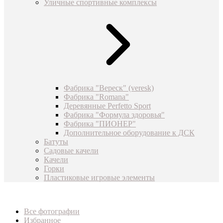
Уличные спортивные комплексы
Фабрика "Вереск" (veresk)
Фабрика "Romana"
Деревянные Perfetto Sport
Фабрика "Формула здоровья"
Фабрика "ПИОНЕР"
Дополнительное оборудование к ДСК
Батуты
Садовые качели
Качели
Горки
Пластиковые игровые элементы
Все фотографии
Избранное