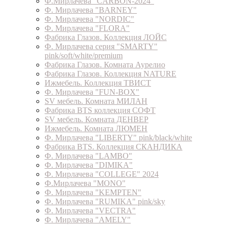
Ф.Мирлачева "CARBON-2024"
Ф. Мирлачева "BARNEY"
Ф. Мирлачева "NORDIC"
Ф. Мирлачева "FLORA"
Фабрика Глазов. Коллекция ЛОЙС
Ф. Мирлачева серия "SMARTY"
pink/soft/white/premium
Фабрика Глазов. Комната Аурелио
Фабрика Глазов. Коллекция NATURE
Ижмебель. Коллекция ТВИСТ
Ф. Мирлачева "FUN-BOX"
SV мебель. Комната МИЛАН
Фабрика BTS коллекция СОФТ
SV мебель. Комната ДЕНВЕР
Ижмебель. Комната ЛЮМЕН
Ф. Мирлачева "LIBERTY" pink/black/white
Фабрика BTS. Коллекция СКАНДИКА
Ф. Мирлачева "LAMBO"
Ф. Мирлачева "DIMIKA"
Ф. Мирлачева "COLLEGE" 2024
Ф.Мирлачева "MONO"
Ф. Мирлачева "KEMPTEN"
Ф. Мирлачева "RUMIKA" pink/sky
Ф. Мирлачева "VECTRA"
Ф. Мирлачева "AMELY"