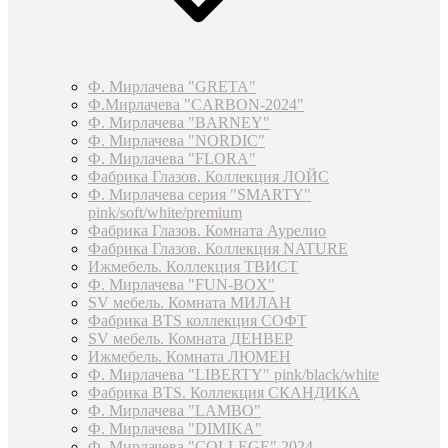
Ф. Мирлачева "GRETA"
Ф.Мирлачева "CARBON-2024"
Ф. Мирлачева "BARNEY"
Ф. Мирлачева "NORDIC"
Ф. Мирлачева "FLORA"
Фабрика Глазов. Коллекция ЛОЙС
Ф. Мирлачева серия "SMARTY"
pink/soft/white/premium
Фабрика Глазов. Комната Аурелио
Фабрика Глазов. Коллекция NATURE
Ижмебель. Коллекция ТВИСТ
Ф. Мирлачева "FUN-BOX"
SV мебель. Комната МИЛАН
Фабрика BTS коллекция СОФТ
SV мебель. Комната ДЕНВЕР
Ижмебель. Комната ЛЮМЕН
Ф. Мирлачева "LIBERTY" pink/black/white
Фабрика BTS. Коллекция СКАНДИКА
Ф. Мирлачева "LAMBO"
Ф. Мирлачева "DIMIKA"
Ф. Мирлачева "COLLEGE" 2024