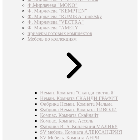
Ф.Мирлачева "MONO"
Ф. Мирлачева "KEMPTEN"
Ф. Мирлачева "RUMIKA" pink/sky
Ф. Мирлачева "VECTRA"
Ф. Мирлачева "AMELY"
примеры готовых комплектов
Мебель по коллекциям
Неман. Комната "Сканди светлый"
Неман. Комната СКАНДИ ГРАФИТ
Фабрика Неман. Комната Мальма
Фабрика Неман. Комната ТИВОЛИ
Компас. Комната Скайлайт
Компас. Комната Ассоль
Фабрика BTS. Коллекция МАЛИБУ
SV мебель. Комната АЛЕКСАНДРИЯ
SV Мебель. Комната АНРИ