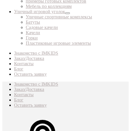
примеры готовых комплектов
Мебель по коллекциям
Уличный игровой уголок
Уличные спортивные комплексы
Батуты
Садовые качели
Качели
Горки
Пластиковые игровые элементы
Знакомство с IMKIDS
Заказ/Доставка
Контакты
Блог
Оставить заявку
Знакомство с IMKIDS
Заказ/Доставка
Контакты
Блог
Оставить заявку