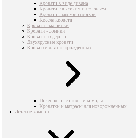
Кровати в виде дивана
Кровати с высоким изголовьем
Кровати с мягкой спинкой
Кресла кровати
Кровати - машинки
Кровати - домики
Кровати из дерева
Двухярусные кровати
Кроватки для новорожденных
Пеленальные столы и комоды
Кроватки и матрасы для новорожденных
Детские комнаты