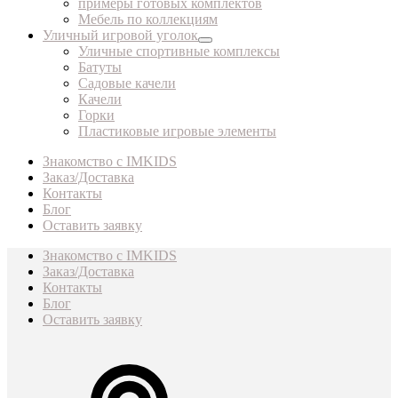
примеры готовых комплектов
Мебель по коллекциям
Уличный игровой уголок
Уличные спортивные комплексы
Батуты
Садовые качели
Качели
Горки
Пластиковые игровые элементы
Знакомство с IMKIDS
Заказ/Доставка
Контакты
Блог
Оставить заявку
Знакомство с IMKIDS
Заказ/Доставка
Контакты
Блог
Оставить заявку