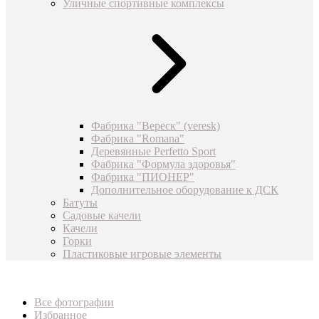
Уличные спортивные комплексы
Фабрика "Вереск" (veresk)
Фабрика "Romana"
Деревянные Perfetto Sport
Фабрика "Формула здоровья"
Фабрика "ПИОНЕР"
Дополнительное оборудование к ДСК
Батуты
Садовые качели
Качели
Горки
Пластиковые игровые элементы
Все фотографии
Избранное