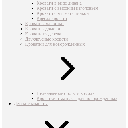
Кровати в виде дивана
Кровати с высоким изголовьем
Кровати с мягкой спинкой
Кресла кровати
Кровати - машинки
Кровати - домики
Кровати из дерева
Двухярусные кровати
Кроватки для новорожденных
Пеленальные столы и комоды
Кроватки и матрасы для новорожденных
Детские комнаты