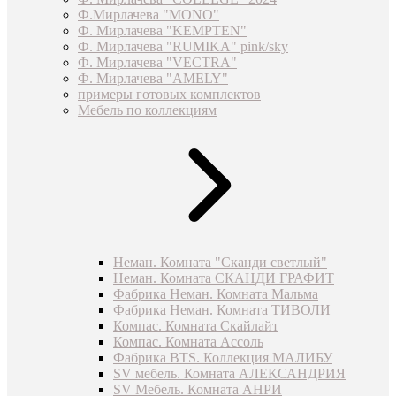
Ф.Мирлачева "MONO"
Ф. Мирлачева "KEMPTEN"
Ф. Мирлачева "RUMIKA" pink/sky
Ф. Мирлачева "VECTRA"
Ф. Мирлачева "AMELY"
примеры готовых комплектов
Мебель по коллекциям
Неман. Комната "Сканди светлый"
Неман. Комната СКАНДИ ГРАФИТ
Фабрика Неман. Комната Мальма
Фабрика Неман. Комната ТИВОЛИ
Компас. Комната Скайлайт
Компас. Комната Ассоль
Фабрика BTS. Коллекция МАЛИБУ
SV мебель. Комната АЛЕКСАНДРИЯ
SV Мебель. Комната АНРИ