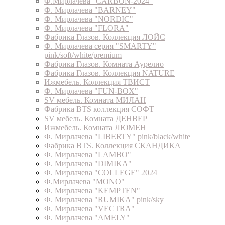
Ф.Мирлачева "CARBON-2024"
Ф. Мирлачева "BARNEY"
Ф. Мирлачева "NORDIC"
Ф. Мирлачева "FLORA"
Фабрика Глазов. Коллекция ЛОЙС
Ф. Мирлачева серия "SMARTY"
pink/soft/white/premium
Фабрика Глазов. Комната Аурелио
Фабрика Глазов. Коллекция NATURE
Ижмебель. Коллекция ТВИСТ
Ф. Мирлачева "FUN-BOX"
SV мебель. Комната МИЛАН
Фабрика BTS коллекция СОФТ
SV мебель. Комната ДЕНВЕР
Ижмебель. Комната ЛЮМЕН
Ф. Мирлачева "LIBERTY" pink/black/white
Фабрика BTS. Коллекция СКАНДИКА
Ф. Мирлачева "LAMBO"
Ф. Мирлачева "DIMIKA"
Ф. Мирлачева "COLLEGE" 2024
Ф.Мирлачева "MONO"
Ф. Мирлачева "KEMPTEN"
Ф. Мирлачева "RUMIKA" pink/sky
Ф. Мирлачева "VECTRA"
Ф. Мирлачева "AMELY"