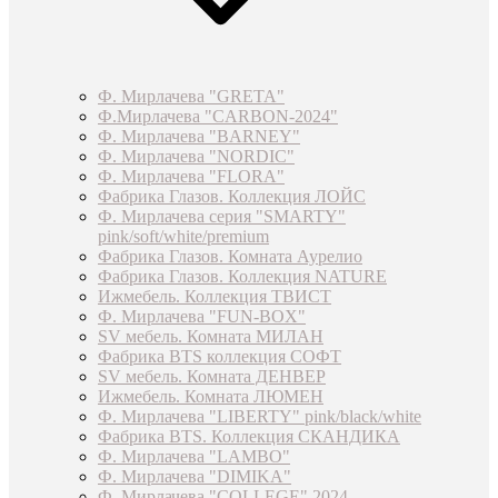
Ф. Мирлачева "GRETA"
Ф.Мирлачева "CARBON-2024"
Ф. Мирлачева "BARNEY"
Ф. Мирлачева "NORDIC"
Ф. Мирлачева "FLORA"
Фабрика Глазов. Коллекция ЛОЙС
Ф. Мирлачева серия "SMARTY"
pink/soft/white/premium
Фабрика Глазов. Комната Аурелио
Фабрика Глазов. Коллекция NATURE
Ижмебель. Коллекция ТВИСТ
Ф. Мирлачева "FUN-BOX"
SV мебель. Комната МИЛАН
Фабрика BTS коллекция СОФТ
SV мебель. Комната ДЕНВЕР
Ижмебель. Комната ЛЮМЕН
Ф. Мирлачева "LIBERTY" pink/black/white
Фабрика BTS. Коллекция СКАНДИКА
Ф. Мирлачева "LAMBO"
Ф. Мирлачева "DIMIKA"
Ф. Мирлачева "COLLEGE" 2024