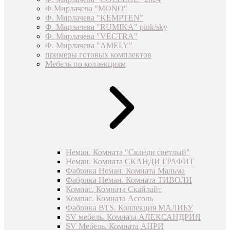
Ф.Мирлачева "MONO"
Ф. Мирлачева "KEMPTEN"
Ф. Мирлачева "RUMIKA" pink/sky
Ф. Мирлачева "VECTRA"
Ф. Мирлачева "AMELY"
примеры готовых комплектов
Мебель по коллекциям
Неман. Комната "Сканди светлый"
Неман. Комната СКАНДИ ГРАФИТ
Фабрика Неман. Комната Мальма
Фабрика Неман. Комната ТИВОЛИ
Компас. Комната Скайлайт
Компас. Комната Ассоль
Фабрика BTS. Коллекция МАЛИБУ
SV мебель. Комната АЛЕКСАНДРИЯ
SV Мебель. Комната АНРИ