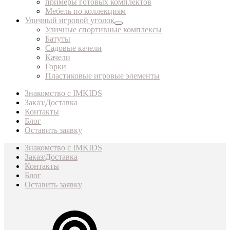
примеры готовых комплектов
Мебель по коллекциям
Уличный игровой уголок
Уличные спортивные комплексы
Батуты
Садовые качели
Качели
Горки
Пластиковые игровые элементы
Знакомство с IMKIDS
Заказ/Доставка
Контакты
Блог
Оставить заявку
Знакомство с IMKIDS
Заказ/Доставка
Контакты
Блог
Оставить заявку