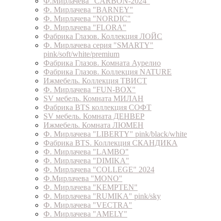
Ф.Мирлачева "CARBON-2024"
Ф. Мирлачева "BARNEY"
Ф. Мирлачева "NORDIC"
Ф. Мирлачева "FLORA"
Фабрика Глазов. Коллекция ЛОЙС
Ф. Мирлачева серия "SMARTY"
pink/soft/white/premium
Фабрика Глазов. Комната Аурелио
Фабрика Глазов. Коллекция NATURE
Ижмебель. Коллекция ТВИСТ
Ф. Мирлачева "FUN-BOX"
SV мебель. Комната МИЛАН
Фабрика BTS коллекция СОФТ
SV мебель. Комната ДЕНВЕР
Ижмебель. Комната ЛЮМЕН
Ф. Мирлачева "LIBERTY" pink/black/white
Фабрика BTS. Коллекция СКАНДИКА
Ф. Мирлачева "LAMBO"
Ф. Мирлачева "DIMIKA"
Ф. Мирлачева "COLLEGE" 2024
Ф.Мирлачева "MONO"
Ф. Мирлачева "KEMPTEN"
Ф. Мирлачева "RUMIKA" pink/sky
Ф. Мирлачева "VECTRA"
Ф. Мирлачева "AMELY"