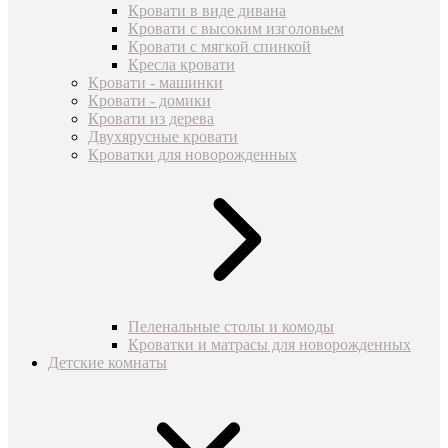
Кровати в виде дивана
Кровати с высоким изголовьем
Кровати с мягкой спинкой
Кресла кровати
Кровати - машинки
Кровати - домики
Кровати из дерева
Двухярусные кровати
Кроватки для новорожденных
Пеленальные столы и комоды
Кроватки и матрасы для новорожденных
Детские комнаты