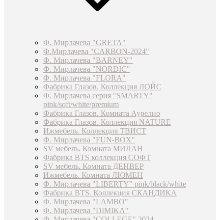
Ф. Мирлачева "GRETA"
Ф.Мирлачева "CARBON-2024"
Ф. Мирлачева "BARNEY"
Ф. Мирлачева "NORDIC"
Ф. Мирлачева "FLORA"
Фабрика Глазов. Коллекция ЛОЙС
Ф. Мирлачева серия "SMARTY"
pink/soft/white/premium
Фабрика Глазов. Комната Аурелио
Фабрика Глазов. Коллекция NATURE
Ижмебель. Коллекция ТВИСТ
Ф. Мирлачева "FUN-BOX"
SV мебель. Комната МИЛАН
Фабрика BTS коллекция СОФТ
SV мебель. Комната ДЕНВЕР
Ижмебель. Комната ЛЮМЕН
Ф. Мирлачева "LIBERTY" pink/black/white
Фабрика BTS. Коллекция СКАНДИКА
Ф. Мирлачева "LAMBO"
Ф. Мирлачева "DIMIKA"
Ф. Мирлачева "COLLEGE" 2024