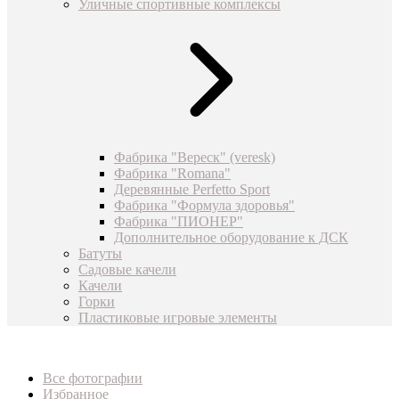
Уличные спортивные комплексы
Фабрика "Вереск" (veresk)
Фабрика "Romana"
Деревянные Perfetto Sport
Фабрика "Формула здоровья"
Фабрика "ПИОНЕР"
Дополнительное оборудование к ДСК
Батуты
Садовые качели
Качели
Горки
Пластиковые игровые элементы
Все фотографии
Избранное