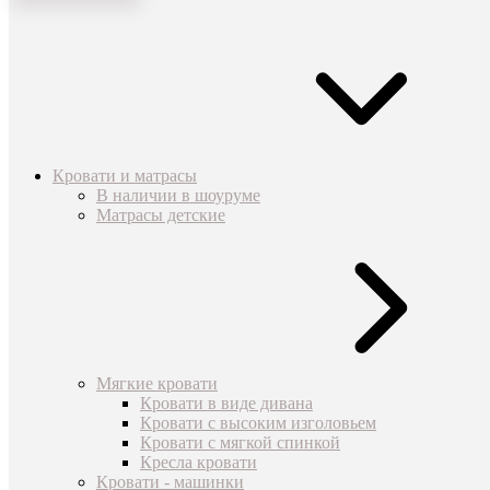
Кровати и матрасы
В наличии в шоуруме
Матрасы детские
Мягкие кровати
Кровати в виде дивана
Кровати с высоким изголовьем
Кровати с мягкой спинкой
Кресла кровати
Кровати - машинки