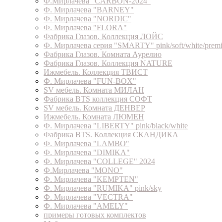
Ф.Мирлачева "CARBON-2024"
Ф. Мирлачева "BARNEY"
Ф. Мирлачева "NORDIC"
Ф. Мирлачева "FLORA"
Фабрика Глазов. Коллекция ЛОЙС
Ф. Мирлачева серия "SMARTY" pink/soft/white/prem
Фабрика Глазов. Комната Аурелио
Фабрика Глазов. Коллекция NATURE
Ижмебель. Коллекция ТВИСТ
Ф. Мирлачева "FUN-BOX"
SV мебель. Комната МИЛАН
Фабрика BTS коллекция СОФТ
SV мебель. Комната ДЕНВЕР
Ижмебель. Комната ЛЮМЕН
Ф. Мирлачева "LIBERTY" pink/black/white
Фабрика BTS. Коллекция СКАНДИКА
Ф. Мирлачева "LAMBO"
Ф. Мирлачева "DIMIKA"
Ф. Мирлачева "COLLEGE" 2024
Ф.Мирлачева "MONO"
Ф. Мирлачева "KEMPTEN"
Ф. Мирлачева "RUMIKA" pink/sky
Ф. Мирлачева "VECTRA"
Ф. Мирлачева "AMELY"
примеры готовых комплектов