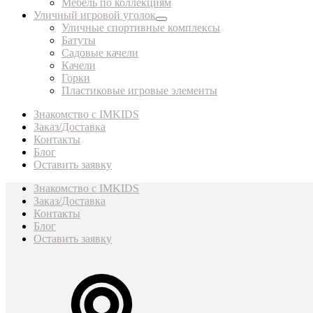
Мебель по коллекциям
Уличный игровой уголок
Уличные спортивные комплексы
Батуты
Садовые качели
Качели
Горки
Пластиковые игровые элементы
Знакомство с IMKIDS
Заказ/Доставка
Контакты
Блог
Оставить заявку
Знакомство с IMKIDS
Заказ/Доставка
Контакты
Блог
Оставить заявку