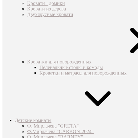
Кровати - домики
Кровати из дерева
Двухярусные кровати
Кроватки для новорожденных
Пеленальные столы и комоды
Кроватки и матрасы для новорожденных
Детские комнаты
Ф. Мирлачева "GRETA"
Ф.Мирлачева "CARBON-2024"
Ф. Мирлачева "BARNEY"