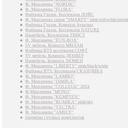
Ф. Мирлачева "NORDIC"
Ф. Мирлачева "FLORA"
Фабрика Глазов. Коллекция ЛОЙС
Ф. Мирлачева серия "SMARTY" pink/soft/white/prem
Фабрика Глазов. Комната Аурелио
Фабрика Глазов. Коллекция NATURE
Ижмебель. Коллекция ТВИСТ
Ф. Мирлачева "FUN-BOX"
SV мебель. Комната МИЛАН
Фабрика BTS коллекция СОФТ
SV мебель. Комната ДЕНВЕР
Ижмебель. Комната ЛЮМЕН
Ф. Мирлачева "LIBERTY" pink/black/white
Фабрика BTS. Коллекция СКАНДИКА
Ф. Мирлачева "LAMBO"
Ф. Мирлачева "DIMIKA"
Ф. Мирлачева "COLLEGE" 2024
Ф.Мирлачева "MONO"
Ф. Мирлачева "KEMPTEN"
Ф. Мирлачева "RUMIKA" pink/sky
Ф. Мирлачева "VECTRA"
Ф. Мирлачева "AMELY"
примеры готовых комплектов