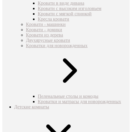
Кровати в виде дивана
Кровати с высоким изголовьем
Кровати с мягкой спинкой
Кресла кровати
Кровати - машинки
Кровати - домики
Кровати из дерева
Двухярусные кровати
Кроватки для новорожденных
Пеленальные столы и комоды
Кроватки и матрасы для новорожденных
Детские комнаты