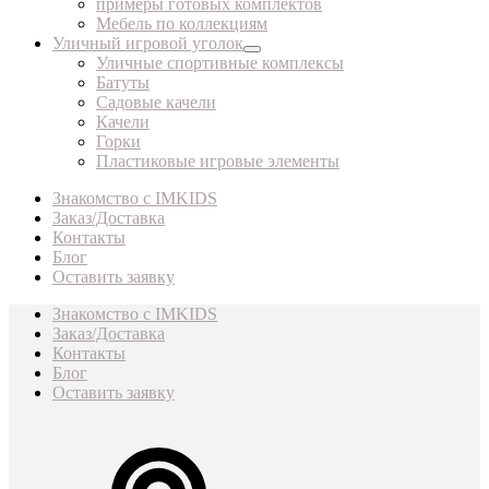
примеры готовых комплектов
Мебель по коллекциям
Уличный игровой уголок
Уличные спортивные комплексы
Батуты
Садовые качели
Качели
Горки
Пластиковые игровые элементы
Знакомство с IMKIDS
Заказ/Доставка
Контакты
Блог
Оставить заявку
Знакомство с IMKIDS
Заказ/Доставка
Контакты
Блог
Оставить заявку