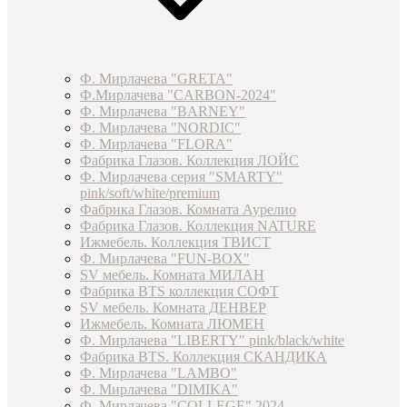
Ф. Мирлачева "GRETA"
Ф.Мирлачева "CARBON-2024"
Ф. Мирлачева "BARNEY"
Ф. Мирлачева "NORDIC"
Ф. Мирлачева "FLORA"
Фабрика Глазов. Коллекция ЛОЙС
Ф. Мирлачева серия "SMARTY"
pink/soft/white/premium
Фабрика Глазов. Комната Аурелио
Фабрика Глазов. Коллекция NATURE
Ижмебель. Коллекция ТВИСТ
Ф. Мирлачева "FUN-BOX"
SV мебель. Комната МИЛАН
Фабрика BTS коллекция СОФТ
SV мебель. Комната ДЕНВЕР
Ижмебель. Комната ЛЮМЕН
Ф. Мирлачева "LIBERTY" pink/black/white
Фабрика BTS. Коллекция СКАНДИКА
Ф. Мирлачева "LAMBO"
Ф. Мирлачева "DIMIKA"
Ф. Мирлачева "COLLEGE" 2024