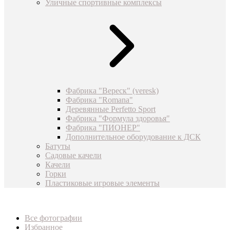
Уличные спортивные комплексы
Фабрика "Вереск" (veresk)
Фабрика "Romana"
Деревянные Perfetto Sport
Фабрика "Формула здоровья"
Фабрика "ПИОНЕР"
Дополнительное оборудование к ДСК
Батуты
Садовые качели
Качели
Горки
Пластиковые игровые элементы
Все фотографии
Избранное