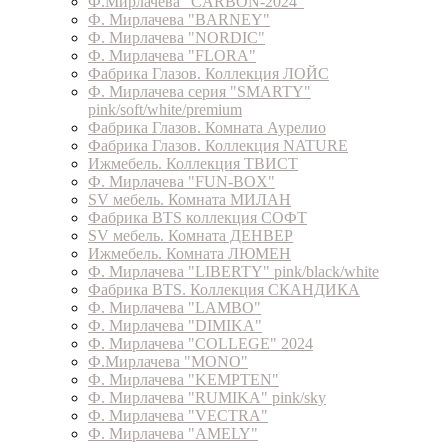
Ф.Мирлачева "CARBON-2024"
Ф. Мирлачева "BARNEY"
Ф. Мирлачева "NORDIC"
Ф. Мирлачева "FLORA"
Фабрика Глазов. Коллекция ЛОЙС
Ф. Мирлачева серия "SMARTY"
pink/soft/white/premium
Фабрика Глазов. Комната Аурелио
Фабрика Глазов. Коллекция NATURE
Ижмебель. Коллекция ТВИСТ
Ф. Мирлачева "FUN-BOX"
SV мебель. Комната МИЛАН
Фабрика BTS коллекция СОФТ
SV мебель. Комната ДЕНВЕР
Ижмебель. Комната ЛЮМЕН
Ф. Мирлачева "LIBERTY" pink/black/white
Фабрика BTS. Коллекция СКАНДИКА
Ф. Мирлачева "LAMBO"
Ф. Мирлачева "DIMIKA"
Ф. Мирлачева "COLLEGE" 2024
Ф.Мирлачева "MONO"
Ф. Мирлачева "KEMPTEN"
Ф. Мирлачева "RUMIKA" pink/sky
Ф. Мирлачева "VECTRA"
Ф. Мирлачева "AMELY"