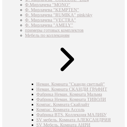
Ф.Мирлачева "MONO"
Ф. Мирлачева "KEMPTEN"
Ф. Мирлачева "RUMIKA" pink/sky
Ф. Мирлачева "VECTRA"
Ф. Мирлачева "AMELY"
примеры готовых комплектов
Мебель по коллекциям
Неман. Комната "Сканди светлый"
Неман. Комната СКАНДИ ГРАФИТ
Фабрика Неман. Комната Мальма
Фабрика Неман. Комната ТИВОЛИ
Компас. Комната Скайлайт
Компас. Комната Ассоль
Фабрика BTS. Коллекция МАЛИБУ
SV мебель. Комната АЛЕКСАНДРИЯ
SV Мебель. Комната АНРИ