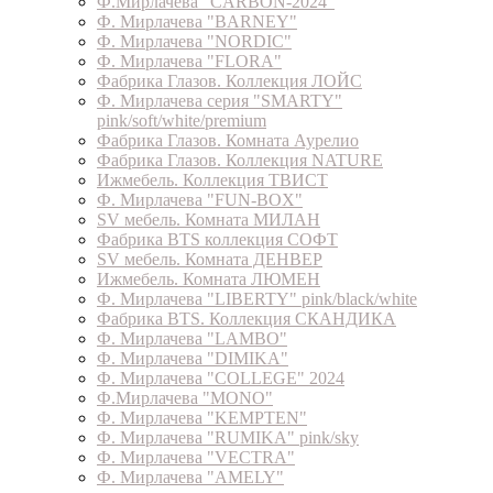
Ф.Мирлачева "CARBON-2024"
Ф. Мирлачева "BARNEY"
Ф. Мирлачева "NORDIC"
Ф. Мирлачева "FLORA"
Фабрика Глазов. Коллекция ЛОЙС
Ф. Мирлачева серия "SMARTY"
pink/soft/white/premium
Фабрика Глазов. Комната Аурелио
Фабрика Глазов. Коллекция NATURE
Ижмебель. Коллекция ТВИСТ
Ф. Мирлачева "FUN-BOX"
SV мебель. Комната МИЛАН
Фабрика BTS коллекция СОФТ
SV мебель. Комната ДЕНВЕР
Ижмебель. Комната ЛЮМЕН
Ф. Мирлачева "LIBERTY" pink/black/white
Фабрика BTS. Коллекция СКАНДИКА
Ф. Мирлачева "LAMBO"
Ф. Мирлачева "DIMIKA"
Ф. Мирлачева "COLLEGE" 2024
Ф.Мирлачева "MONO"
Ф. Мирлачева "KEMPTEN"
Ф. Мирлачева "RUMIKA" pink/sky
Ф. Мирлачева "VECTRA"
Ф. Мирлачева "AMELY"