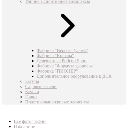
Уличные спортивные комплексы
Фабрика "Вереск" (veresk)
Фабрика "Romana"
Деревянные Perfetto Sport
Фабрика "Формула здоровья"
Фабрика "ПИОНЕР"
Дополнительное оборудование к ДСК
Батуты
Садовые качели
Качели
Горки
Пластиковые игровые элементы
Все фотографии
Избранное