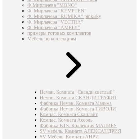
Ф.Мирлачева "MONO"
Ф. Мирлачева "KEMPTEN"
Ф. Мирлачева "RUMIKA" pink/sky
Ф. Мирлачева "VECTRA"
Ф. Мирлачева "AMELY"
примеры готовых комплектов
Мебель по коллекциям
Неман. Комната "Сканди светлый"
Неман. Комната СКАНДИ ГРАФИТ
Фабрика Неман. Комната Мальма
Фабрика Неман. Комната ТИВОЛИ
Компас. Комната Скайлайт
Компас. Комната Ассоль
Фабрика BTS. Коллекция МАЛИБУ
SV мебель. Комната АЛЕКСАНДРИЯ
SV Мебель. Комната АНРИ