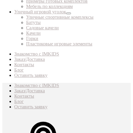
примеры готовых комплектов
Мебель по коллекциям
Уличный игровой уголок
Уличные спортивные комплексы
Батуты
Садовые качели
Качели
Горки
Пластиковые игровые элементы
Знакомство с IMKIDS
Заказ/Доставка
Контакты
Блог
Оставить заявку
Знакомство с IMKIDS
Заказ/Доставка
Контакты
Блог
Оставить заявку