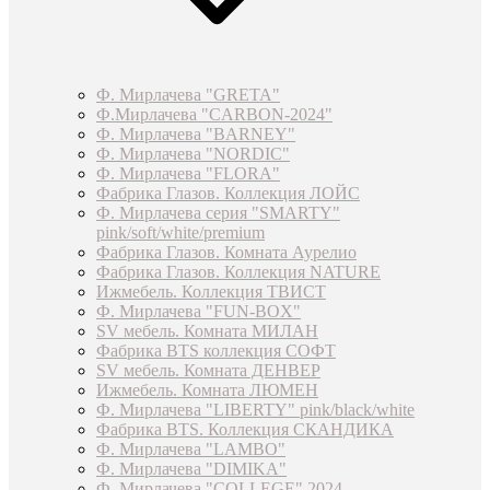
Ф. Мирлачева "GRETA"
Ф.Мирлачева "CARBON-2024"
Ф. Мирлачева "BARNEY"
Ф. Мирлачева "NORDIC"
Ф. Мирлачева "FLORA"
Фабрика Глазов. Коллекция ЛОЙС
Ф. Мирлачева серия "SMARTY"
pink/soft/white/premium
Фабрика Глазов. Комната Аурелио
Фабрика Глазов. Коллекция NATURE
Ижмебель. Коллекция ТВИСТ
Ф. Мирлачева "FUN-BOX"
SV мебель. Комната МИЛАН
Фабрика BTS коллекция СОФТ
SV мебель. Комната ДЕНВЕР
Ижмебель. Комната ЛЮМЕН
Ф. Мирлачева "LIBERTY" pink/black/white
Фабрика BTS. Коллекция СКАНДИКА
Ф. Мирлачева "LAMBO"
Ф. Мирлачева "DIMIKA"
Ф. Мирлачева "COLLEGE" 2024