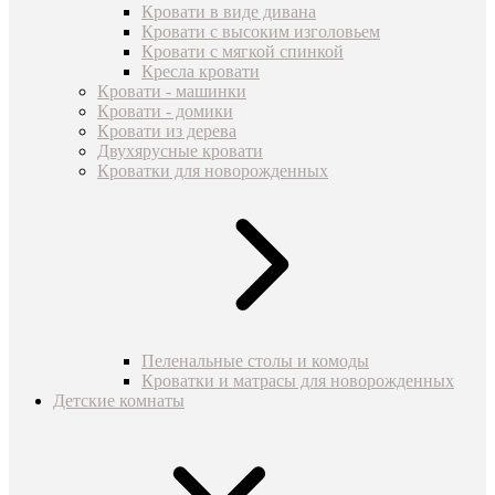
Кровати в виде дивана
Кровати с высоким изголовьем
Кровати с мягкой спинкой
Кресла кровати
Кровати - машинки
Кровати - домики
Кровати из дерева
Двухярусные кровати
Кроватки для новорожденных
Пеленальные столы и комоды
Кроватки и матрасы для новорожденных
Детские комнаты