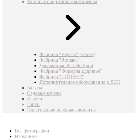
Уличные спортивные комплексы
Фабрика "Вереск" (veresk)
Фабрика "Romana"
Деревянные Perfetto Sport
Фабрика "Формула здоровья"
Фабрика "ПИОНЕР"
Дополнительное оборудование к ДСК
Батуты
Садовые качели
Качели
Горки
Пластиковые игровые элементы
Все фотографии
Избранное