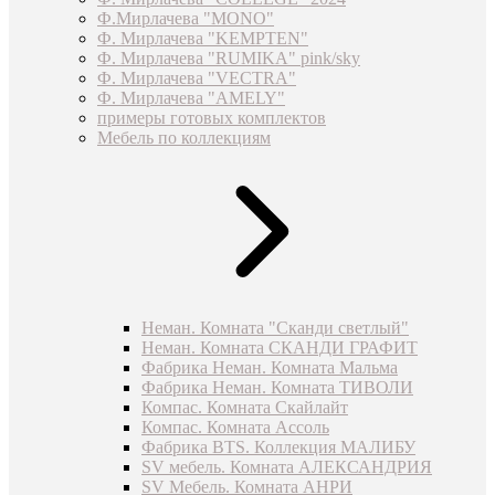
Ф.Мирлачева "MONO"
Ф. Мирлачева "KEMPTEN"
Ф. Мирлачева "RUMIKA" pink/sky
Ф. Мирлачева "VECTRA"
Ф. Мирлачева "AMELY"
примеры готовых комплектов
Мебель по коллекциям
Неман. Комната "Сканди светлый"
Неман. Комната СКАНДИ ГРАФИТ
Фабрика Неман. Комната Мальма
Фабрика Неман. Комната ТИВОЛИ
Компас. Комната Скайлайт
Компас. Комната Ассоль
Фабрика BTS. Коллекция МАЛИБУ
SV мебель. Комната АЛЕКСАНДРИЯ
SV Мебель. Комната АНРИ