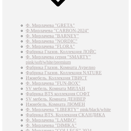
Ф. Мирлачева "GRETA"
Ф.Мирлачева "CARBON-2024"
Ф. Мирлачева "BARNEY"
Ф. Мирлачева "NORDIC"
Ф. Мирлачева "FLORA"
Фабрика Глазов. Коллекция ЛОЙС
Ф. Мирлачева серия "SMARTY"
pink/soft/white/premium
Фабрика Глазов. Комната Аурелио
Фабрика Глазов. Коллекция NATURE
Ижмебель. Коллекция ТВИСТ
Ф. Мирлачева "FUN-BOX"
SV мебель. Комната МИЛАН
Фабрика BTS коллекция СОФТ
SV мебель. Комната ДЕНВЕР
Ижмебель. Комната ЛЮМЕН
Ф. Мирлачева "LIBERTY" pink/black/white
Фабрика BTS. Коллекция СКАНДИКА
Ф. Мирлачева "LAMBO"
Ф. Мирлачева "DIMIKA"
Ф. Мирлачева "COLLEGE" 2024