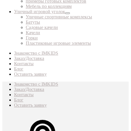
примеры готовых комплектов
Мебель по коллекциям
Уличный игровой уголок
Уличные спортивные комплексы
Батуты
Садовые качели
Качели
Горки
Пластиковые игровые элементы
Знакомство с IMKIDS
Заказ/Доставка
Контакты
Блог
Оставить заявку
Знакомство с IMKIDS
Заказ/Доставка
Контакты
Блог
Оставить заявку