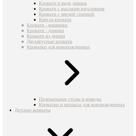
Кровати в виде дивана
Кровати с высоким изголовьем
Кровати с мягкой спинкой
Кресла кровати
Кровати - машинки
Кровати - домики
Кровати из дерева
Двухярусные кровати
Кроватки для новорожденных
Пеленальные столы и комоды
Кроватки и матрасы для новорожденных
Детские комнаты