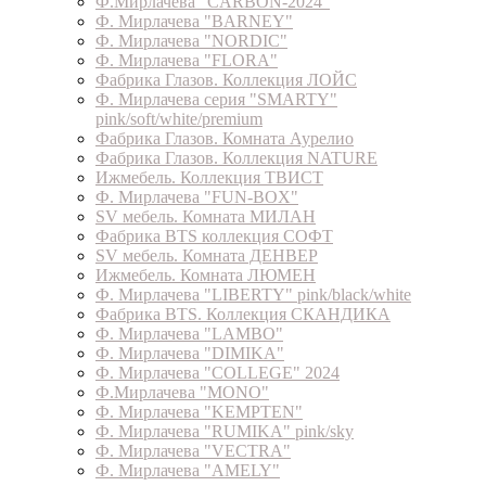
Ф.Мирлачева "CARBON-2024"
Ф. Мирлачева "BARNEY"
Ф. Мирлачева "NORDIC"
Ф. Мирлачева "FLORA"
Фабрика Глазов. Коллекция ЛОЙС
Ф. Мирлачева серия "SMARTY"
pink/soft/white/premium
Фабрика Глазов. Комната Аурелио
Фабрика Глазов. Коллекция NATURE
Ижмебель. Коллекция ТВИСТ
Ф. Мирлачева "FUN-BOX"
SV мебель. Комната МИЛАН
Фабрика BTS коллекция СОФТ
SV мебель. Комната ДЕНВЕР
Ижмебель. Комната ЛЮМЕН
Ф. Мирлачева "LIBERTY" pink/black/white
Фабрика BTS. Коллекция СКАНДИКА
Ф. Мирлачева "LAMBO"
Ф. Мирлачева "DIMIKA"
Ф. Мирлачева "COLLEGE" 2024
Ф.Мирлачева "MONO"
Ф. Мирлачева "KEMPTEN"
Ф. Мирлачева "RUMIKA" pink/sky
Ф. Мирлачева "VECTRA"
Ф. Мирлачева "AMELY"