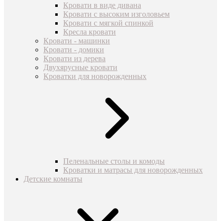
Кровати в виде дивана
Кровати с высоким изголовьем
Кровати с мягкой спинкой
Кресла кровати
Кровати - машинки
Кровати - домики
Кровати из дерева
Двухярусные кровати
Кроватки для новорожденных
Пеленальные столы и комоды
Кроватки и матрасы для новорожденных
Детские комнаты