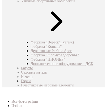
Уличные спортивные комплексы
Фабрика "Вереск" (veresk)
Фабрика "Romana"
Деревянные Perfetto Sport
Фабрика "Формула здоровья"
Фабрика "ПИОНЕР"
Дополнительное оборудование к ДСК
Батуты
Садовые качели
Качели
Горки
Пластиковые игровые элементы
Все фотографии
Избранное