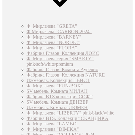
Ф. Мирлачева "GRETA"
Ф.Мирлачева "CARBON-2024"
Ф. Мирлачева "BARNEY"
Ф. Мирлачева "NORDIC"
Ф. Мирлачева "FLORA"
Фабрика Глазов. Коллекция ЛОЙС
Ф. Мирлачева серия "SMARTY"
pink/soft/white/premium
Фабрика Глазов. Комната Аурелио
Фабрика Глазов. Коллекция NATURE
Ижмебель. Коллекция ТВИСТ
Ф. Мирлачева "FUN-BOX"
SV мебель. Комната МИЛАН
Фабрика BTS коллекция СОФТ
SV мебель. Комната ДЕНВЕР
Ижмебель. Комната ЛЮМЕН
Ф. Мирлачева "LIBERTY" pink/black/white
Фабрика BTS. Коллекция СКАНДИКА
Ф. Мирлачева "LAMBO"
Ф. Мирлачева "DIMIKA"
Ф. Мирлачева "COLLEGE" 2024