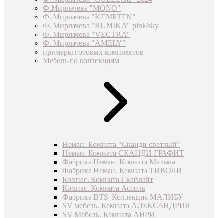
Ф.Мирлачева "MONO"
Ф. Мирлачева "KEMPTEN"
Ф. Мирлачева "RUMIKA" pink/sky
Ф. Мирлачева "VECTRA"
Ф. Мирлачева "AMELY"
примеры готовых комплектов
Мебель по коллекциям
Неман. Комната "Сканди светлый"
Неман. Комната СКАНДИ ГРАФИТ
Фабрика Неман. Комната Мальма
Фабрика Неман. Комната ТИВОЛИ
Компас. Комната Скайлайт
Компас. Комната Ассоль
Фабрика BTS. Коллекция МАЛИБУ
SV мебель. Комната АЛЕКСАНДРИЯ
SV Мебель. Комната АНРИ