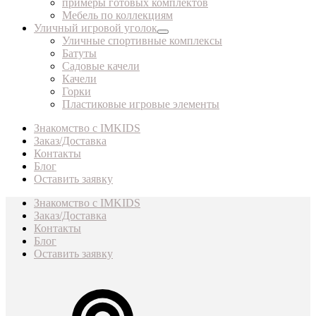
примеры готовых комплектов
Мебель по коллекциям
Уличный игровой уголок
Уличные спортивные комплексы
Батуты
Садовые качели
Качели
Горки
Пластиковые игровые элементы
Знакомство с IMKIDS
Заказ/Доставка
Контакты
Блог
Оставить заявку
Знакомство с IMKIDS
Заказ/Доставка
Контакты
Блог
Оставить заявку