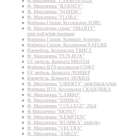
Ф.Мирлачева "CARBON-2024"
Ф. Мирлачева "BARNEY"
Ф. Мирлачева "NORDIC"
Ф. Мирлачева "FLORA"
Фабрика Глазов. Коллекция ЛОЙС
Ф. Мирлачева серия "SMARTY"
pink/soft/white/premium
Фабрика Глазов. Комната Аурелио
Фабрика Глазов. Коллекция NATURE
Ижмебель. Коллекция ТВИСТ
Ф. Мирлачева "FUN-BOX"
SV мебель. Комната МИЛАН
Фабрика BTS коллекция СОФТ
SV мебель. Комната ДЕНВЕР
Ижмебель. Комната ЛЮМЕН
Ф. Мирлачева "LIBERTY" pink/black/white
Фабрика BTS. Коллекция СКАНДИКА
Ф. Мирлачева "LAMBO"
Ф. Мирлачева "DIMIKA"
Ф. Мирлачева "COLLEGE" 2024
Ф.Мирлачева "MONO"
Ф. Мирлачева "KEMPTEN"
Ф. Мирлачева "RUMIKA" pink/sky
Ф. Мирлачева "VECTRA"
Ф. Мирлачева "AMELY"