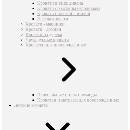
Кровати в виде дивана
Кровати с высоким изголовьем
Кровати с мягкой спинкой
Кресла кровати
Кровати - машинки
Кровати - домики
Кровати из дерева
Двухярусные кровати
Кроватки для новорожденных
Пеленальные столы и комоды
Кроватки и матрасы для новорожденных
Детские комнаты