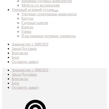
примеры готовых комплектов
Мебель по коллекциям
Уличный игровой уголок
Уличные спортивные комплексы
Батуты
Садовые качели
Качели
Горки
Пластиковые игровые элементы
Знакомство с IMKIDS
Заказ/Доставка
Контакты
Блог
Оставить заявку
Знакомство с IMKIDS
Заказ/Доставка
Контакты
Блог
Оставить заявку