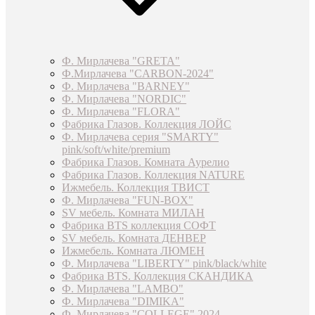
Ф. Мирлачева "GRETA"
Ф.Мирлачева "CARBON-2024"
Ф. Мирлачева "BARNEY"
Ф. Мирлачева "NORDIC"
Ф. Мирлачева "FLORA"
Фабрика Глазов. Коллекция ЛОЙС
Ф. Мирлачева серия "SMARTY"
pink/soft/white/premium
Фабрика Глазов. Комната Аурелио
Фабрика Глазов. Коллекция NATURE
Ижмебель. Коллекция ТВИСТ
Ф. Мирлачева "FUN-BOX"
SV мебель. Комната МИЛАН
Фабрика BTS коллекция СОФТ
SV мебель. Комната ДЕНВЕР
Ижмебель. Комната ЛЮМЕН
Ф. Мирлачева "LIBERTY" pink/black/white
Фабрика BTS. Коллекция СКАНДИКА
Ф. Мирлачева "LAMBO"
Ф. Мирлачева "DIMIKA"
Ф. Мирлачева "COLLEGE" 2024