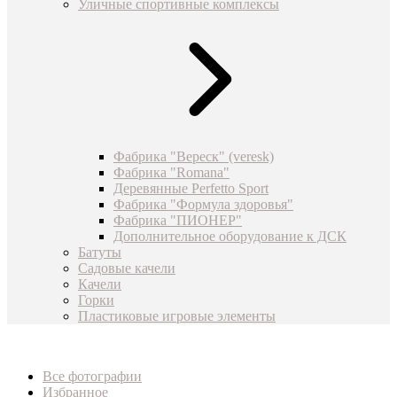
Уличные спортивные комплексы
Фабрика "Вереск" (veresk)
Фабрика "Romana"
Деревянные Perfetto Sport
Фабрика "Формула здоровья"
Фабрика "ПИОНЕР"
Дополнительное оборудование к ДСК
Батуты
Садовые качели
Качели
Горки
Пластиковые игровые элементы
Все фотографии
Избранное