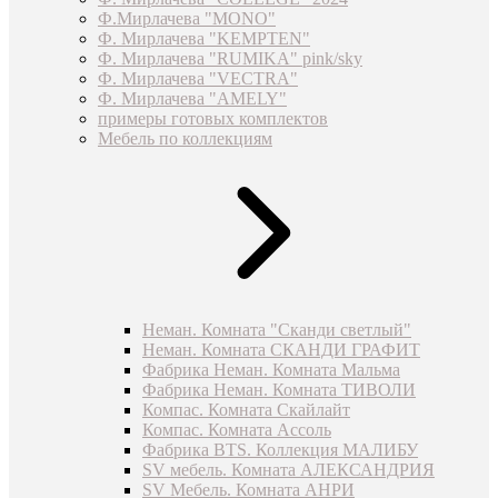
Ф.Мирлачева "MONO"
Ф. Мирлачева "KEMPTEN"
Ф. Мирлачева "RUMIKA" pink/sky
Ф. Мирлачева "VECTRA"
Ф. Мирлачева "AMELY"
примеры готовых комплектов
Мебель по коллекциям
Неман. Комната "Сканди светлый"
Неман. Комната СКАНДИ ГРАФИТ
Фабрика Неман. Комната Мальма
Фабрика Неман. Комната ТИВОЛИ
Компас. Комната Скайлайт
Компас. Комната Ассоль
Фабрика BTS. Коллекция МАЛИБУ
SV мебель. Комната АЛЕКСАНДРИЯ
SV Мебель. Комната АНРИ