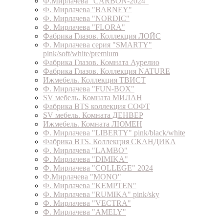
Ф.Мирлачева "CARBON-2024"
Ф. Мирлачева "BARNEY"
Ф. Мирлачева "NORDIC"
Ф. Мирлачева "FLORA"
Фабрика Глазов. Коллекция ЛОЙС
Ф. Мирлачева серия "SMARTY"
pink/soft/white/premium
Фабрика Глазов. Комната Аурелио
Фабрика Глазов. Коллекция NATURE
Ижмебель. Коллекция ТВИСТ
Ф. Мирлачева "FUN-BOX"
SV мебель. Комната МИЛАН
Фабрика BTS коллекция СОФТ
SV мебель. Комната ДЕНВЕР
Ижмебель. Комната ЛЮМЕН
Ф. Мирлачева "LIBERTY" pink/black/white
Фабрика BTS. Коллекция СКАНДИКА
Ф. Мирлачева "LAMBO"
Ф. Мирлачева "DIMIKA"
Ф. Мирлачева "COLLEGE" 2024
Ф.Мирлачева "MONO"
Ф. Мирлачева "KEMPTEN"
Ф. Мирлачева "RUMIKA" pink/sky
Ф. Мирлачева "VECTRA"
Ф. Мирлачева "AMELY"