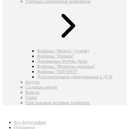
Уличные спортивные комплексы
Фабрика "Вереск" (veresk)
Фабрика "Romana"
Деревянные Perfetto Sport
Фабрика "Формула здоровья"
Фабрика "ПИОНЕР"
Дополнительное оборудование к ДСК
Батуты
Садовые качели
Качели
Горки
Пластиковые игровые элементы
Все фотографии
Избранное