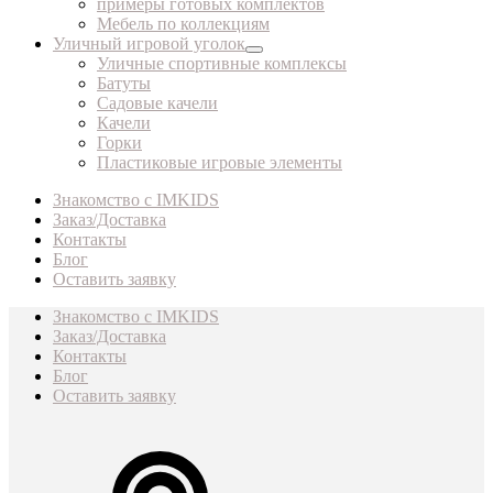
примеры готовых комплектов
Мебель по коллекциям
Уличный игровой уголок
Уличные спортивные комплексы
Батуты
Садовые качели
Качели
Горки
Пластиковые игровые элементы
Знакомство с IMKIDS
Заказ/Доставка
Контакты
Блог
Оставить заявку
Знакомство с IMKIDS
Заказ/Доставка
Контакты
Блог
Оставить заявку