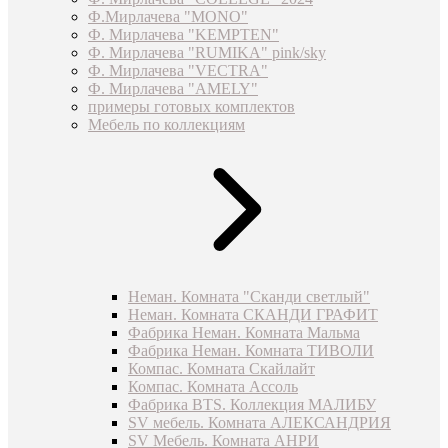
Ф.Мирлачева "MONO"
Ф. Мирлачева "KEMPTEN"
Ф. Мирлачева "RUMIKA" pink/sky
Ф. Мирлачева "VECTRA"
Ф. Мирлачева "AMELY"
примеры готовых комплектов
Мебель по коллекциям
Неман. Комната "Сканди светлый"
Неман. Комната СКАНДИ ГРАФИТ
Фабрика Неман. Комната Мальма
Фабрика Неман. Комната ТИВОЛИ
Компас. Комната Скайлайт
Компас. Комната Ассоль
Фабрика BTS. Коллекция МАЛИБУ
SV мебель. Комната АЛЕКСАНДРИЯ
SV Мебель. Комната АНРИ