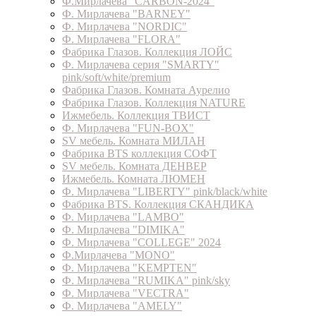
Ф.Мирлачева "CARBON-2024"
Ф. Мирлачева "BARNEY"
Ф. Мирлачева "NORDIC"
Ф. Мирлачева "FLORA"
Фабрика Глазов. Коллекция ЛОЙС
Ф. Мирлачева серия "SMARTY"
pink/soft/white/premium
Фабрика Глазов. Комната Аурелио
Фабрика Глазов. Коллекция NATURE
Ижмебель. Коллекция ТВИСТ
Ф. Мирлачева "FUN-BOX"
SV мебель. Комната МИЛАН
Фабрика BTS коллекция СОФТ
SV мебель. Комната ДЕНВЕР
Ижмебель. Комната ЛЮМЕН
Ф. Мирлачева "LIBERTY" pink/black/white
Фабрика BTS. Коллекция СКАНДИКА
Ф. Мирлачева "LAMBO"
Ф. Мирлачева "DIMIKA"
Ф. Мирлачева "COLLEGE" 2024
Ф.Мирлачева "MONO"
Ф. Мирлачева "KEMPTEN"
Ф. Мирлачева "RUMIKA" pink/sky
Ф. Мирлачева "VECTRA"
Ф. Мирлачева "AMELY"