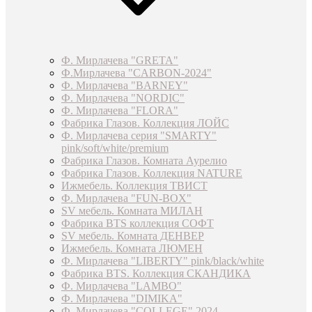
Ф. Мирлачева "GRETA"
Ф.Мирлачева "CARBON-2024"
Ф. Мирлачева "BARNEY"
Ф. Мирлачева "NORDIC"
Ф. Мирлачева "FLORA"
Фабрика Глазов. Коллекция ЛОЙС
Ф. Мирлачева серия "SMARTY"
pink/soft/white/premium
Фабрика Глазов. Комната Аурелио
Фабрика Глазов. Коллекция NATURE
Ижмебель. Коллекция ТВИСТ
Ф. Мирлачева "FUN-BOX"
SV мебель. Комната МИЛАН
Фабрика BTS коллекция СОФТ
SV мебель. Комната ДЕНВЕР
Ижмебель. Комната ЛЮМЕН
Ф. Мирлачева "LIBERTY" pink/black/white
Фабрика BTS. Коллекция СКАНДИКА
Ф. Мирлачева "LAMBO"
Ф. Мирлачева "DIMIKA"
Ф. Мирлачева "COLLEGE" 2024