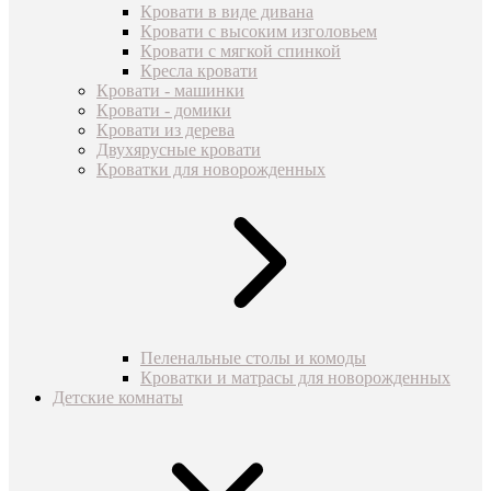
Кровати в виде дивана
Кровати с высоким изголовьем
Кровати с мягкой спинкой
Кресла кровати
Кровати - машинки
Кровати - домики
Кровати из дерева
Двухярусные кровати
Кроватки для новорожденных
Пеленальные столы и комоды
Кроватки и матрасы для новорожденных
Детские комнаты