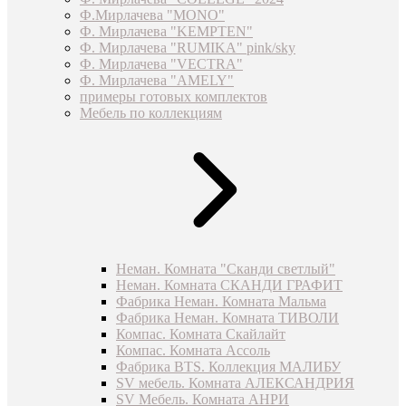
Ф.Мирлачева "MONO"
Ф. Мирлачева "KEMPTEN"
Ф. Мирлачева "RUMIKA" pink/sky
Ф. Мирлачева "VECTRA"
Ф. Мирлачева "AMELY"
примеры готовых комплектов
Мебель по коллекциям
Неман. Комната "Сканди светлый"
Неман. Комната СКАНДИ ГРАФИТ
Фабрика Неман. Комната Мальма
Фабрика Неман. Комната ТИВОЛИ
Компас. Комната Скайлайт
Компас. Комната Ассоль
Фабрика BTS. Коллекция МАЛИБУ
SV мебель. Комната АЛЕКСАНДРИЯ
SV Мебель. Комната АНРИ