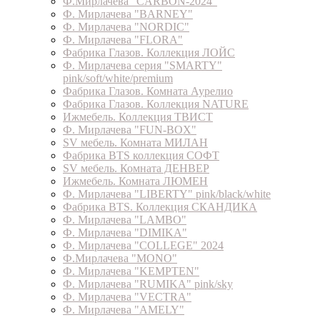
Ф.Мирлачева "CARBON-2024"
Ф. Мирлачева "BARNEY"
Ф. Мирлачева "NORDIC"
Ф. Мирлачева "FLORA"
Фабрика Глазов. Коллекция ЛОЙС
Ф. Мирлачева серия "SMARTY"
pink/soft/white/premium
Фабрика Глазов. Комната Аурелио
Фабрика Глазов. Коллекция NATURE
Ижмебель. Коллекция ТВИСТ
Ф. Мирлачева "FUN-BOX"
SV мебель. Комната МИЛАН
Фабрика BTS коллекция СОФТ
SV мебель. Комната ДЕНВЕР
Ижмебель. Комната ЛЮМЕН
Ф. Мирлачева "LIBERTY" pink/black/white
Фабрика BTS. Коллекция СКАНДИКА
Ф. Мирлачева "LAMBO"
Ф. Мирлачева "DIMIKA"
Ф. Мирлачева "COLLEGE" 2024
Ф.Мирлачева "MONO"
Ф. Мирлачева "KEMPTEN"
Ф. Мирлачева "RUMIKA" pink/sky
Ф. Мирлачева "VECTRA"
Ф. Мирлачева "AMELY"