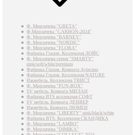
Ф. Мирлачева "GRETA"
Ф.Мирлачева "CARBON-2024"
Ф. Мирлачева "BARNEY"
Ф. Мирлачева "NORDIC"
Ф. Мирлачева "FLORA"
Фабрика Глазов. Коллекция ЛОЙС
Ф. Мирлачева серия "SMARTY"
pink/soft/white/premium
Фабрика Глазов. Комната Аурелио
Фабрика Глазов. Коллекция NATURE
Ижмебель. Коллекция ТВИСТ
Ф. Мирлачева "FUN-BOX"
SV мебель. Комната МИЛАН
Фабрика BTS коллекция СОФТ
SV мебель. Комната ДЕНВЕР
Ижмебель. Комната ЛЮМЕН
Ф. Мирлачева "LIBERTY" pink/black/white
Фабрика BTS. Коллекция СКАНДИКА
Ф. Мирлачева "LAMBO"
Ф. Мирлачева "DIMIKA"
Ф. Мирлачева "COLLEGE" 2024