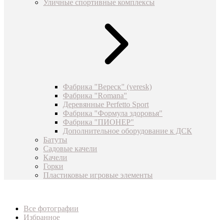
Уличные спортивные комплексы
Фабрика "Вереск" (veresk)
Фабрика "Romana"
Деревянные Perfetto Sport
Фабрика "Формула здоровья"
Фабрика "ПИОНЕР"
Дополнительное оборудование к ДСК
Батуты
Садовые качели
Качели
Горки
Пластиковые игровые элементы
Все фотографии
Избранное