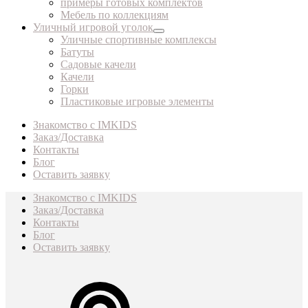
примеры готовых комплектов
Мебель по коллекциям
Уличный игровой уголок
Уличные спортивные комплексы
Батуты
Садовые качели
Качели
Горки
Пластиковые игровые элементы
Знакомство с IMKIDS
Заказ/Доставка
Контакты
Блог
Оставить заявку
Знакомство с IMKIDS
Заказ/Доставка
Контакты
Блог
Оставить заявку