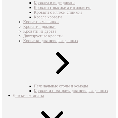
Кровати в виде дивана
Кровати с высоким изголовьем
Кровати с мягкой спинкой
Кресла кровати
Кровати - машинки
Кровати - домики
Кровати из дерева
Двухярусные кровати
Кроватки для новорожденных
Пеленальные столы и комоды
Кроватки и матрасы для новорожденных
Детские комнаты