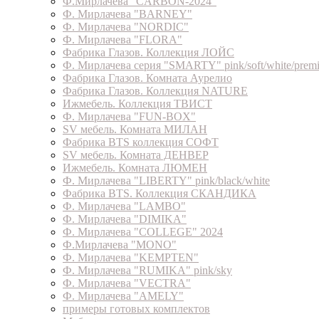
Ф.Мирлачева "CARBON-2024"
Ф. Мирлачева "BARNEY"
Ф. Мирлачева "NORDIC"
Ф. Мирлачева "FLORA"
Фабрика Глазов. Коллекция ЛОЙС
Ф. Мирлачева серия "SMARTY" pink/soft/white/prem
Фабрика Глазов. Комната Аурелио
Фабрика Глазов. Коллекция NATURE
Ижмебель. Коллекция ТВИСТ
Ф. Мирлачева "FUN-BOX"
SV мебель. Комната МИЛАН
Фабрика BTS коллекция СОФТ
SV мебель. Комната ДЕНВЕР
Ижмебель. Комната ЛЮМЕН
Ф. Мирлачева "LIBERTY" pink/black/white
Фабрика BTS. Коллекция СКАНДИКА
Ф. Мирлачева "LAMBO"
Ф. Мирлачева "DIMIKA"
Ф. Мирлачева "COLLEGE" 2024
Ф.Мирлачева "MONO"
Ф. Мирлачева "KEMPTEN"
Ф. Мирлачева "RUMIKA" pink/sky
Ф. Мирлачева "VECTRA"
Ф. Мирлачева "AMELY"
примеры готовых комплектов