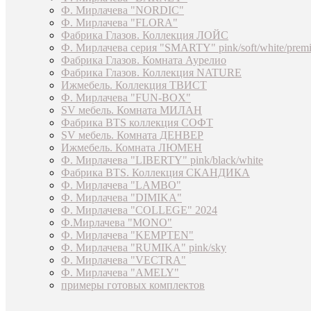
Ф. Мирлачева "NORDIC"
Ф. Мирлачева "FLORA"
Фабрика Глазов. Коллекция ЛОЙС
Ф. Мирлачева серия "SMARTY" pink/soft/white/prem
Фабрика Глазов. Комната Аурелио
Фабрика Глазов. Коллекция NATURE
Ижмебель. Коллекция ТВИСТ
Ф. Мирлачева "FUN-BOX"
SV мебель. Комната МИЛАН
Фабрика BTS коллекция СОФТ
SV мебель. Комната ДЕНВЕР
Ижмебель. Комната ЛЮМЕН
Ф. Мирлачева "LIBERTY" pink/black/white
Фабрика BTS. Коллекция СКАНДИКА
Ф. Мирлачева "LAMBO"
Ф. Мирлачева "DIMIKA"
Ф. Мирлачева "COLLEGE" 2024
Ф.Мирлачева "MONO"
Ф. Мирлачева "KEMPTEN"
Ф. Мирлачева "RUMIKA" pink/sky
Ф. Мирлачева "VECTRA"
Ф. Мирлачева "AMELY"
примеры готовых комплектов