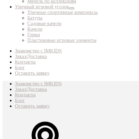
Мебель по коллекциям
Уличный игровой уголок
Уличные спортивные комплексы
Батуты
Садовые качели
Качели
Горки
Пластиковые игровые элементы
Знакомство с IMKIDS
Заказ/Доставка
Контакты
Блог
Оставить заявку
Знакомство с IMKIDS
Заказ/Доставка
Контакты
Блог
Оставить заявку