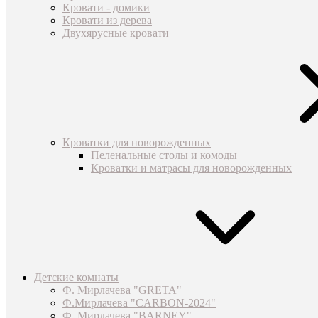
Кровати - домики
Кровати из дерева
Двухярусные кровати
Кроватки для новорожденных
Пеленальные столы и комоды
Кроватки и матрасы для новорожденных
Детские комнаты
Ф. Мирлачева "GRETA"
Ф.Мирлачева "CARBON-2024"
Ф. Мирлачева "BARNEY"