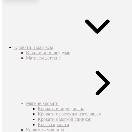
Кровати и матрасы
В наличии в шоуруме
Матрасы детские
Мягкие кровати
Кровати в виде дивана
Кровати с высоким изголовьем
Кровати с мягкой спинкой
Кресла кровати
Кровати - машинки