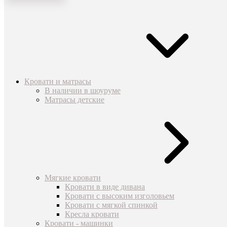
Кровати и матрасы
В наличии в шоуруме
Матрасы детские
Мягкие кровати
Кровати в виде дивана
Кровати с высоким изголовьем
Кровати с мягкой спинкой
Кресла кровати
Кровати - машинки