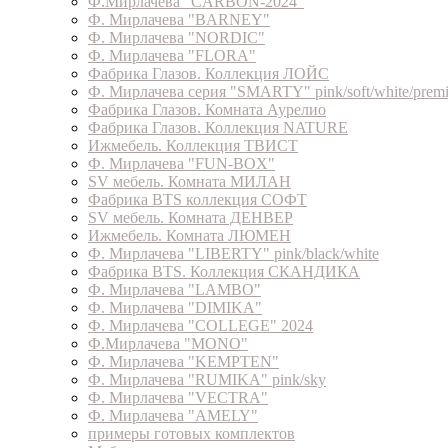
Ф.Мирлачева "CARBON-2024"
Ф. Мирлачева "BARNEY"
Ф. Мирлачева "NORDIC"
Ф. Мирлачева "FLORA"
Фабрика Глазов. Коллекция ЛОЙС
Ф. Мирлачева серия "SMARTY" pink/soft/white/prem
Фабрика Глазов. Комната Аурелио
Фабрика Глазов. Коллекция NATURE
Ижмебель. Коллекция ТВИСТ
Ф. Мирлачева "FUN-BOX"
SV мебель. Комната МИЛАН
Фабрика BTS коллекция СОФТ
SV мебель. Комната ДЕНВЕР
Ижмебель. Комната ЛЮМЕН
Ф. Мирлачева "LIBERTY" pink/black/white
Фабрика BTS. Коллекция СКАНДИКА
Ф. Мирлачева "LAMBO"
Ф. Мирлачева "DIMIKA"
Ф. Мирлачева "COLLEGE" 2024
Ф.Мирлачева "MONO"
Ф. Мирлачева "KEMPTEN"
Ф. Мирлачева "RUMIKA" pink/sky
Ф. Мирлачева "VECTRA"
Ф. Мирлачева "AMELY"
примеры готовых комплектов