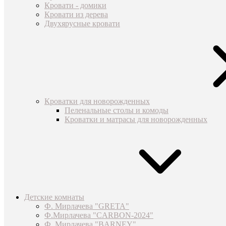
Кровати - домики
Кровати из дерева
Двухярусные кровати
Кроватки для новорожденных
Пеленальные столы и комоды
Кроватки и матрасы для новорожденных
Детские комнаты
Ф. Мирлачева "GRETA"
Ф.Мирлачева "CARBON-2024"
Ф. Мирлачева "BARNEY"