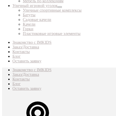
Мебель по коллекциям
Уличный игровой уголок
Уличные спортивные комплексы
Батуты
Садовые качели
Качели
Горки
Пластиковые игровые элементы
Знакомство с IMKIDS
Заказ/Доставка
Контакты
Блог
Оставить заявку
Знакомство с IMKIDS
Заказ/Доставка
Контакты
Блог
Оставить заявку