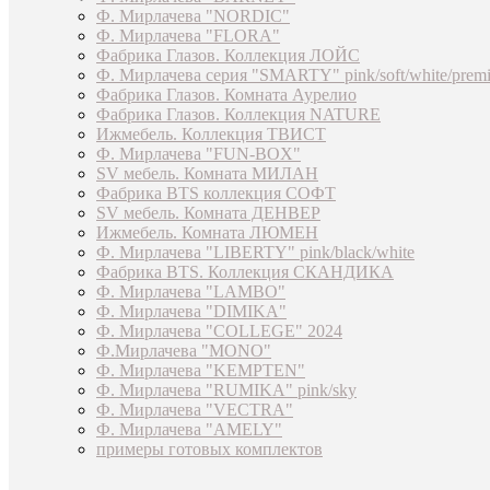
Ф. Мирлачева "NORDIC"
Ф. Мирлачева "FLORA"
Фабрика Глазов. Коллекция ЛОЙС
Ф. Мирлачева серия "SMARTY" pink/soft/white/prem
Фабрика Глазов. Комната Аурелио
Фабрика Глазов. Коллекция NATURE
Ижмебель. Коллекция ТВИСТ
Ф. Мирлачева "FUN-BOX"
SV мебель. Комната МИЛАН
Фабрика BTS коллекция СОФТ
SV мебель. Комната ДЕНВЕР
Ижмебель. Комната ЛЮМЕН
Ф. Мирлачева "LIBERTY" pink/black/white
Фабрика BTS. Коллекция СКАНДИКА
Ф. Мирлачева "LAMBO"
Ф. Мирлачева "DIMIKA"
Ф. Мирлачева "COLLEGE" 2024
Ф.Мирлачева "MONO"
Ф. Мирлачева "KEMPTEN"
Ф. Мирлачева "RUMIKA" pink/sky
Ф. Мирлачева "VECTRA"
Ф. Мирлачева "AMELY"
примеры готовых комплектов