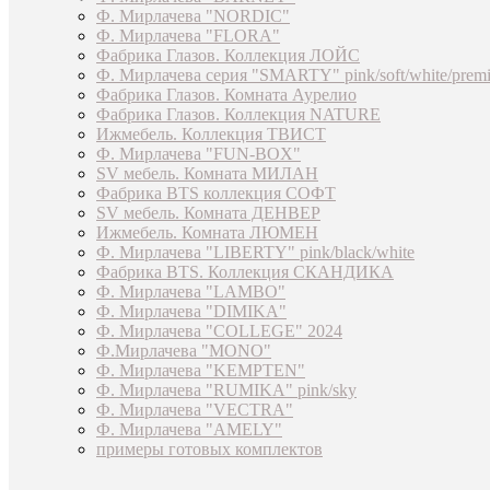
Ф. Мирлачева "NORDIC"
Ф. Мирлачева "FLORA"
Фабрика Глазов. Коллекция ЛОЙС
Ф. Мирлачева серия "SMARTY" pink/soft/white/prem
Фабрика Глазов. Комната Аурелио
Фабрика Глазов. Коллекция NATURE
Ижмебель. Коллекция ТВИСТ
Ф. Мирлачева "FUN-BOX"
SV мебель. Комната МИЛАН
Фабрика BTS коллекция СОФТ
SV мебель. Комната ДЕНВЕР
Ижмебель. Комната ЛЮМЕН
Ф. Мирлачева "LIBERTY" pink/black/white
Фабрика BTS. Коллекция СКАНДИКА
Ф. Мирлачева "LAMBO"
Ф. Мирлачева "DIMIKA"
Ф. Мирлачева "COLLEGE" 2024
Ф.Мирлачева "MONO"
Ф. Мирлачева "KEMPTEN"
Ф. Мирлачева "RUMIKA" pink/sky
Ф. Мирлачева "VECTRA"
Ф. Мирлачева "AMELY"
примеры готовых комплектов