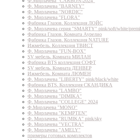
Ф.Мирлачева "CARBON-2024"
Ф. Мирлачева "BARNEY"
Ф. Мирлачева "NORDIC"
Ф. Мирлачева "FLORA"
Фабрика Глазов. Коллекция ЛОЙС
Ф. Мирлачева серия "SMARTY" pink/soft/white/prem
Фабрика Глазов. Комната Аурелио
Фабрика Глазов. Коллекция NATURE
Ижмебель. Коллекция ТВИСТ
Ф. Мирлачева "FUN-BOX"
SV мебель. Комната МИЛАН
Фабрика BTS коллекция СОФТ
SV мебель. Комната ДЕНВЕР
Ижмебель. Комната ЛЮМЕН
Ф. Мирлачева "LIBERTY" pink/black/white
Фабрика BTS. Коллекция СКАНДИКА
Ф. Мирлачева "LAMBO"
Ф. Мирлачева "DIMIKA"
Ф. Мирлачева "COLLEGE" 2024
Ф.Мирлачева "MONO"
Ф. Мирлачева "KEMPTEN"
Ф. Мирлачева "RUMIKA" pink/sky
Ф. Мирлачева "VECTRA"
Ф. Мирлачева "AMELY"
примеры готовых комплектов