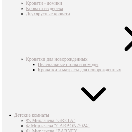
Кровати - домики
Кровати из дерева
Двухярусные кровати
Кроватки для новорожденных
Пеленальные столы и комоды
Кроватки и матрасы для новорожденных
Детские комнаты
Ф. Мирлачева "GRETA"
Ф.Мирлачева "CARBON-2024"
Ф. Мирлачева "BARNEY"