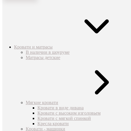
Кровати и матрасы
В наличии в шоуруме
Матрасы детские
Мягкие кровати
Кровати в виде дивана
Кровати с высоким изголовьем
Кровати с мягкой спинкой
Кресла кровати
Кровати - машинки