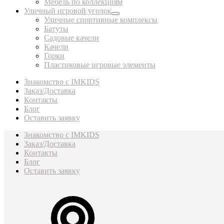
Мебель по коллекциям
Уличный игровой уголок
Уличные спортивные комплексы
Батуты
Садовые качели
Качели
Горки
Пластиковые игровые элементы
Знакомство с IMKIDS
Заказ/Доставка
Контакты
Блог
Оставить заявку
Знакомство с IMKIDS
Заказ/Доставка
Контакты
Блог
Оставить заявку