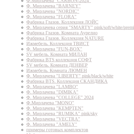
Ф.Мирлачева "CARBON-2024"
Ф. Мирлачева "BARNEY"
Ф. Мирлачева "NORDIC"
Ф. Мирлачева "FLORA"
Фабрика Глазов. Коллекция ЛОЙС
Ф. Мирлачева серия "SMARTY" pink/soft/white/prem
Фабрика Глазов. Комната Аурелио
Фабрика Глазов. Коллекция NATURE
Ижмебель. Коллекция ТВИСТ
Ф. Мирлачева "FUN-BOX"
SV мебель. Комната МИЛАН
Фабрика BTS коллекция СОФТ
SV мебель. Комната ДЕНВЕР
Ижмебель. Комната ЛЮМЕН
Ф. Мирлачева "LIBERTY" pink/black/white
Фабрика BTS. Коллекция СКАНДИКА
Ф. Мирлачева "LAMBO"
Ф. Мирлачева "DIMIKA"
Ф. Мирлачева "COLLEGE" 2024
Ф.Мирлачева "MONO"
Ф. Мирлачева "KEMPTEN"
Ф. Мирлачева "RUMIKA" pink/sky
Ф. Мирлачева "VECTRA"
Ф. Мирлачева "AMELY"
примеры готовых комплектов