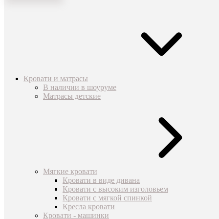
Кровати и матрасы
В наличии в шоуруме
Матрасы детские
Мягкие кровати
Кровати в виде дивана
Кровати с высоким изголовьем
Кровати с мягкой спинкой
Кресла кровати
Кровати - машинки