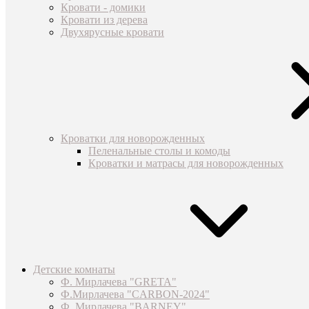
Кровати - домики
Кровати из дерева
Двухярусные кровати
Кроватки для новорожденных
Пеленальные столы и комоды
Кроватки и матрасы для новорожденных
Детские комнаты
Ф. Мирлачева "GRETA"
Ф.Мирлачева "CARBON-2024"
Ф. Мирлачева "BARNEY"