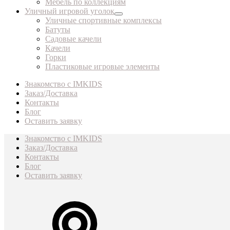
Мебель по коллекциям
Уличный игровой уголок
Уличные спортивные комплексы
Батуты
Садовые качели
Качели
Горки
Пластиковые игровые элементы
Знакомство с IMKIDS
Заказ/Доставка
Контакты
Блог
Оставить заявку
Знакомство с IMKIDS
Заказ/Доставка
Контакты
Блог
Оставить заявку