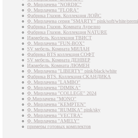
Ф. Мирлачева "NORDIC"
Ф. Мирлачева "FLORA"
Фабрика Глазов. Коллекция ЛОЙС
Ф. Мирлачева серия "SMARTY" pink/soft/white/prem
Фабрика Глазов. Комната Аурелио
Фабрика Глазов. Коллекция NATURE
Ижмебель. Коллекция ТВИСТ
Ф. Мирлачева "FUN-BOX"
SV мебель. Комната МИЛАН
Фабрика BTS коллекция СОФТ
SV мебель. Комната ДЕНВЕР
Ижмебель. Комната ЛЮМЕН
Ф. Мирлачева "LIBERTY" pink/black/white
Фабрика BTS. Коллекция СКАНДИКА
Ф. Мирлачева "LAMBO"
Ф. Мирлачева "DIMIKA"
Ф. Мирлачева "COLLEGE" 2024
Ф.Мирлачева "MONO"
Ф. Мирлачева "KEMPTEN"
Ф. Мирлачева "RUMIKA" pink/sky
Ф. Мирлачева "VECTRA"
Ф. Мирлачева "AMELY"
примеры готовых комплектов