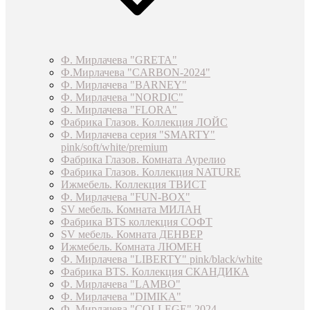
Ф. Мирлачева "GRETA"
Ф.Мирлачева "CARBON-2024"
Ф. Мирлачева "BARNEY"
Ф. Мирлачева "NORDIC"
Ф. Мирлачева "FLORA"
Фабрика Глазов. Коллекция ЛОЙС
Ф. Мирлачева серия "SMARTY"
pink/soft/white/premium
Фабрика Глазов. Комната Аурелио
Фабрика Глазов. Коллекция NATURE
Ижмебель. Коллекция ТВИСТ
Ф. Мирлачева "FUN-BOX"
SV мебель. Комната МИЛАН
Фабрика BTS коллекция СОФТ
SV мебель. Комната ДЕНВЕР
Ижмебель. Комната ЛЮМЕН
Ф. Мирлачева "LIBERTY" pink/black/white
Фабрика BTS. Коллекция СКАНДИКА
Ф. Мирлачева "LAMBO"
Ф. Мирлачева "DIMIKA"
Ф. Мирлачева "COLLEGE" 2024