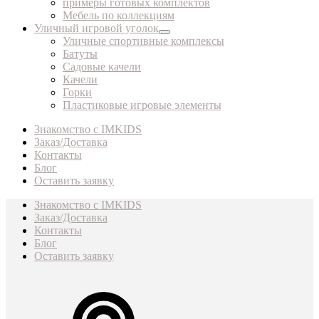
примеры готовых комплектов
Мебель по коллекциям
Уличный игровой уголок
Уличные спортивные комплексы
Батуты
Садовые качели
Качели
Горки
Пластиковые игровые элементы
Знакомство с IMKIDS
Заказ/Доставка
Контакты
Блог
Оставить заявку
Знакомство с IMKIDS
Заказ/Доставка
Контакты
Блог
Оставить заявку