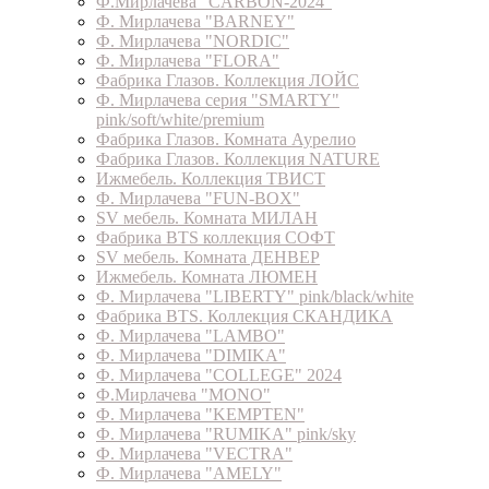
Ф.Мирлачева "CARBON-2024"
Ф. Мирлачева "BARNEY"
Ф. Мирлачева "NORDIC"
Ф. Мирлачева "FLORA"
Фабрика Глазов. Коллекция ЛОЙС
Ф. Мирлачева серия "SMARTY"
pink/soft/white/premium
Фабрика Глазов. Комната Аурелио
Фабрика Глазов. Коллекция NATURE
Ижмебель. Коллекция ТВИСТ
Ф. Мирлачева "FUN-BOX"
SV мебель. Комната МИЛАН
Фабрика BTS коллекция СОФТ
SV мебель. Комната ДЕНВЕР
Ижмебель. Комната ЛЮМЕН
Ф. Мирлачева "LIBERTY" pink/black/white
Фабрика BTS. Коллекция СКАНДИКА
Ф. Мирлачева "LAMBO"
Ф. Мирлачева "DIMIKA"
Ф. Мирлачева "COLLEGE" 2024
Ф.Мирлачева "MONO"
Ф. Мирлачева "KEMPTEN"
Ф. Мирлачева "RUMIKA" pink/sky
Ф. Мирлачева "VECTRA"
Ф. Мирлачева "AMELY"