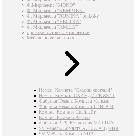
Ф.Мирлачева "MONO"
Ф. Мирлачева "KEMPTEN"
Ф. Мирлачева "RUMIKA" pink/sky
Ф. Мирлачева "VECTRA"
Ф. Мирлачева "AMELY"
примеры готовых комплектов
Мебель по коллекциям
Неман. Комната "Сканди светлый"
Неман. Комната СКАНДИ ГРАФИТ
Фабрика Неман. Комната Мальма
Фабрика Неман. Комната ТИВОЛИ
Компас. Комната Скайлайт
Компас. Комната Ассоль
Фабрика BTS. Коллекция МАЛИБУ
SV мебель. Комната АЛЕКСАНДРИЯ
SV Мебель. Комната АНРИ