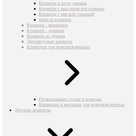
Кровати в виде дивана
Кровати с высоким изголовьем
Кровати с мягкой спинкой
Кресла кровати
Кровати - машинки
Кровати - домики
Кровати из дерева
Двухярусные кровати
Кроватки для новорожденных
Пеленальные столы и комоды
Кроватки и матрасы для новорожденных
Детские комнаты