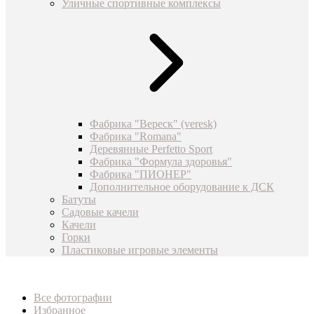
Уличные спортивные комплексы
Фабрика "Вереск" (veresk)
Фабрика "Romana"
Деревянные Perfetto Sport
Фабрика "Формула здоровья"
Фабрика "ПИОНЕР"
Дополнительное оборудование к ДСК
Батуты
Садовые качели
Качели
Горки
Пластиковые игровые элементы
Все фотографии
Избранное