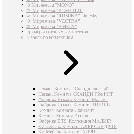
Ф.Мирлачева "MONO"
Ф. Мирлачева "KEMPTEN"
Ф. Мирлачева "RUMIKA" pink/sky
Ф. Мирлачева "VECTRA"
Ф. Мирлачева "AMELY"
примеры готовых комплектов
Мебель по коллекциям
Неман. Комната "Сканди светлый"
Неман. Комната СКАНДИ ГРАФИТ
Фабрика Неман. Комната Мальма
Фабрика Неман. Комната ТИВОЛИ
Компас. Комната Скайлайт
Компас. Комната Ассоль
Фабрика BTS. Коллекция МАЛИБУ
SV мебель. Комната АЛЕКСАНДРИЯ
SV Мебель. Комната АНРИ