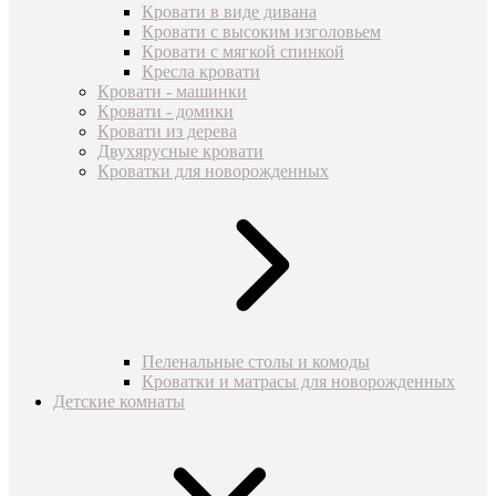
Кровати в виде дивана
Кровати с высоким изголовьем
Кровати с мягкой спинкой
Кресла кровати
Кровати - машинки
Кровати - домики
Кровати из дерева
Двухярусные кровати
Кроватки для новорожденных
Пеленальные столы и комоды
Кроватки и матрасы для новорожденных
Детские комнаты