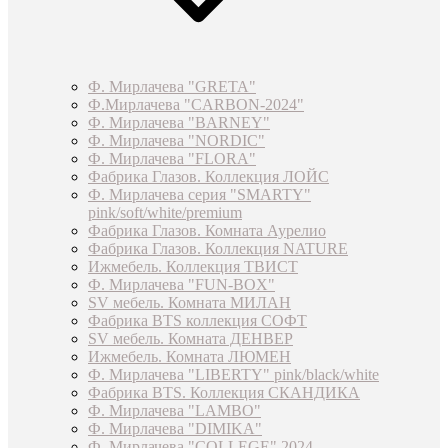
Ф. Мирлачева "GRETA"
Ф.Мирлачева "CARBON-2024"
Ф. Мирлачева "BARNEY"
Ф. Мирлачева "NORDIC"
Ф. Мирлачева "FLORA"
Фабрика Глазов. Коллекция ЛОЙС
Ф. Мирлачева серия "SMARTY"
pink/soft/white/premium
Фабрика Глазов. Комната Аурелио
Фабрика Глазов. Коллекция NATURE
Ижмебель. Коллекция ТВИСТ
Ф. Мирлачева "FUN-BOX"
SV мебель. Комната МИЛАН
Фабрика BTS коллекция СОФТ
SV мебель. Комната ДЕНВЕР
Ижмебель. Комната ЛЮМЕН
Ф. Мирлачева "LIBERTY" pink/black/white
Фабрика BTS. Коллекция СКАНДИКА
Ф. Мирлачева "LAMBO"
Ф. Мирлачева "DIMIKA"
Ф. Мирлачева "COLLEGE" 2024