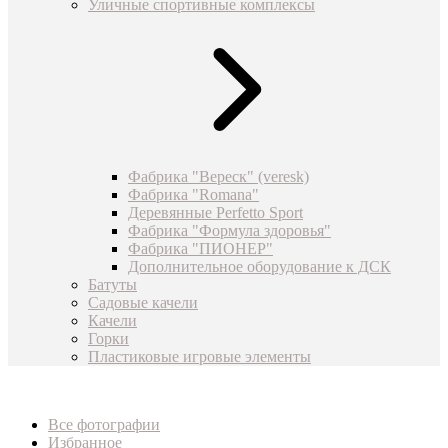
Уличные спортивные комплексы
Фабрика "Вереск" (veresk)
Фабрика "Romana"
Деревянные Perfetto Sport
Фабрика "Формула здоровья"
Фабрика "ПИОНЕР"
Дополнительное оборудование к ДСК
Батуты
Садовые качели
Качели
Горки
Пластиковые игровые элементы
Все фотографии
Избранное