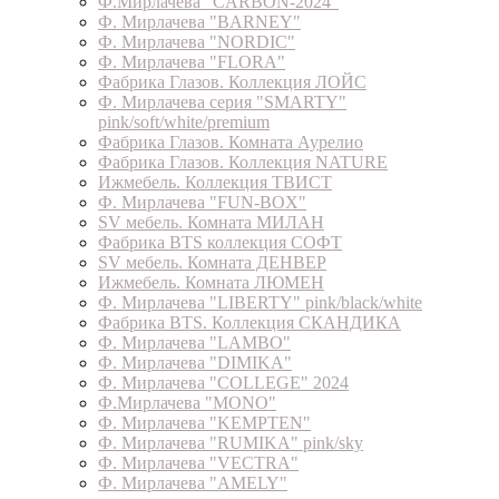
Ф.Мирлачева "CARBON-2024"
Ф. Мирлачева "BARNEY"
Ф. Мирлачева "NORDIC"
Ф. Мирлачева "FLORA"
Фабрика Глазов. Коллекция ЛОЙС
Ф. Мирлачева серия "SMARTY"
pink/soft/white/premium
Фабрика Глазов. Комната Аурелио
Фабрика Глазов. Коллекция NATURE
Ижмебель. Коллекция ТВИСТ
Ф. Мирлачева "FUN-BOX"
SV мебель. Комната МИЛАН
Фабрика BTS коллекция СОФТ
SV мебель. Комната ДЕНВЕР
Ижмебель. Комната ЛЮМЕН
Ф. Мирлачева "LIBERTY" pink/black/white
Фабрика BTS. Коллекция СКАНДИКА
Ф. Мирлачева "LAMBO"
Ф. Мирлачева "DIMIKA"
Ф. Мирлачева "COLLEGE" 2024
Ф.Мирлачева "MONO"
Ф. Мирлачева "KEMPTEN"
Ф. Мирлачева "RUMIKA" pink/sky
Ф. Мирлачева "VECTRA"
Ф. Мирлачева "AMELY"