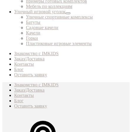
примеры готовых комплектов
Мебель по коллекциям
Уличный игровой уголок
Уличные спортивные комплексы
Батуты
Садовые качели
Качели
Горки
Пластиковые игровые элементы
Знакомство с IMKIDS
Заказ/Доставка
Контакты
Блог
Оставить заявку
Знакомство с IMKIDS
Заказ/Доставка
Контакты
Блог
Оставить заявку