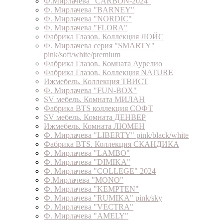
Ф.Мирлачева "CARBON-2024"
Ф. Мирлачева "BARNEY"
Ф. Мирлачева "NORDIC"
Ф. Мирлачева "FLORA"
Фабрика Глазов. Коллекция ЛОЙС
Ф. Мирлачева серия "SMARTY"
pink/soft/white/premium
Фабрика Глазов. Комната Аурелио
Фабрика Глазов. Коллекция NATURE
Ижмебель. Коллекция ТВИСТ
Ф. Мирлачева "FUN-BOX"
SV мебель. Комната МИЛАН
Фабрика BTS коллекция СОФТ
SV мебель. Комната ДЕНВЕР
Ижмебель. Комната ЛЮМЕН
Ф. Мирлачева "LIBERTY" pink/black/white
Фабрика BTS. Коллекция СКАНДИКА
Ф. Мирлачева "LAMBO"
Ф. Мирлачева "DIMIKA"
Ф. Мирлачева "COLLEGE" 2024
Ф.Мирлачева "MONO"
Ф. Мирлачева "KEMPTEN"
Ф. Мирлачева "RUMIKA" pink/sky
Ф. Мирлачева "VECTRA"
Ф. Мирлачева "AMELY"