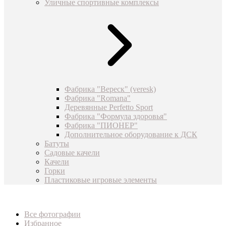
Уличные спортивные комплексы
Фабрика "Вереск" (veresk)
Фабрика "Romana"
Деревянные Perfetto Sport
Фабрика "Формула здоровья"
Фабрика "ПИОНЕР"
Дополнительное оборудование к ДСК
Батуты
Садовые качели
Качели
Горки
Пластиковые игровые элементы
Все фотографии
Избранное