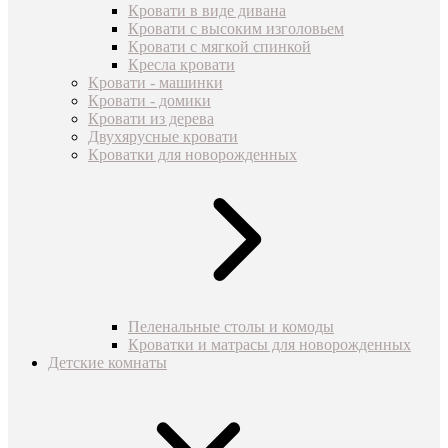
Кровати в виде дивана
Кровати с высоким изголовьем
Кровати с мягкой спинкой
Кресла кровати
Кровати - машинки
Кровати - домики
Кровати из дерева
Двухярусные кровати
Кроватки для новорожденных
Пеленальные столы и комоды
Кроватки и матрасы для новорожденных
Детские комнаты