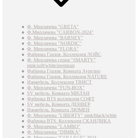
Ф. Мирлачева "GRETA"
Ф.Мирлачева "CARBON-2024"
Ф. Мирлачева "BARNEY"
Ф. Мирлачева "NORDIC"
Ф. Мирлачева "FLORA"
Фабрика Глазов. Коллекция ЛОЙС
Ф. Мирлачева серия "SMARTY"
pink/soft/white/premium
Фабрика Глазов. Комната Аурелио
Фабрика Глазов. Коллекция NATURE
Ижмебель. Коллекция ТВИСТ
Ф. Мирлачева "FUN-BOX"
SV мебель. Комната МИЛАН
Фабрика BTS коллекция СОФТ
SV мебель. Комната ДЕНВЕР
Ижмебель. Комната ЛЮМЕН
Ф. Мирлачева "LIBERTY" pink/black/white
Фабрика BTS. Коллекция СКАНДИКА
Ф. Мирлачева "LAMBO"
Ф. Мирлачева "DIMIKA"
Ф. Мирлачева "COLLEGE" 2024