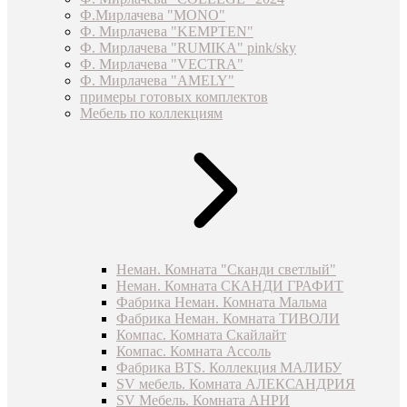
Ф.Мирлачева "MONO"
Ф. Мирлачева "KEMPTEN"
Ф. Мирлачева "RUMIKA" pink/sky
Ф. Мирлачева "VECTRA"
Ф. Мирлачева "AMELY"
примеры готовых комплектов
Мебель по коллекциям
Неман. Комната "Сканди светлый"
Неман. Комната СКАНДИ ГРАФИТ
Фабрика Неман. Комната Мальма
Фабрика Неман. Комната ТИВОЛИ
Компас. Комната Скайлайт
Компас. Комната Ассоль
Фабрика BTS. Коллекция МАЛИБУ
SV мебель. Комната АЛЕКСАНДРИЯ
SV Мебель. Комната АНРИ