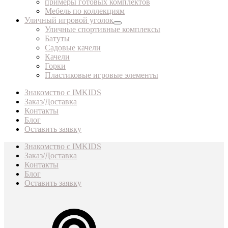
примеры готовых комплектов
Мебель по коллекциям
Уличный игровой уголок
Уличные спортивные комплексы
Батуты
Садовые качели
Качели
Горки
Пластиковые игровые элементы
Знакомство с IMKIDS
Заказ/Доставка
Контакты
Блог
Оставить заявку
Знакомство с IMKIDS
Заказ/Доставка
Контакты
Блог
Оставить заявку