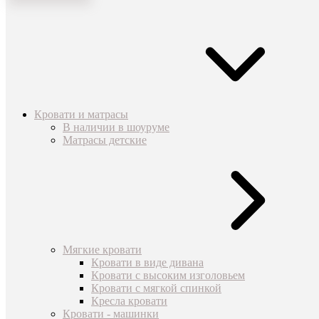
Кровати и матрасы
В наличии в шоуруме
Матрасы детские
Мягкие кровати
Кровати в виде дивана
Кровати с высоким изголовьем
Кровати с мягкой спинкой
Кресла кровати
Кровати - машинки