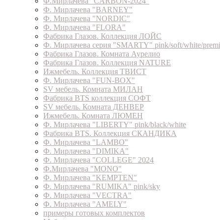
Ф.Мирлачева "CARBON-2024"
Ф. Мирлачева "BARNEY"
Ф. Мирлачева "NORDIC"
Ф. Мирлачева "FLORA"
Фабрика Глазов. Коллекция ЛОЙС
Ф. Мирлачева серия "SMARTY" pink/soft/white/prem
Фабрика Глазов. Комната Аурелио
Фабрика Глазов. Коллекция NATURE
Ижмебель. Коллекция ТВИСТ
Ф. Мирлачева "FUN-BOX"
SV мебель. Комната МИЛАН
Фабрика BTS коллекция СОФТ
SV мебель. Комната ДЕНВЕР
Ижмебель. Комната ЛЮМЕН
Ф. Мирлачева "LIBERTY" pink/black/white
Фабрика BTS. Коллекция СКАНДИКА
Ф. Мирлачева "LAMBO"
Ф. Мирлачева "DIMIKA"
Ф. Мирлачева "COLLEGE" 2024
Ф.Мирлачева "MONO"
Ф. Мирлачева "KEMPTEN"
Ф. Мирлачева "RUMIKA" pink/sky
Ф. Мирлачева "VECTRA"
Ф. Мирлачева "AMELY"
примеры готовых комплектов