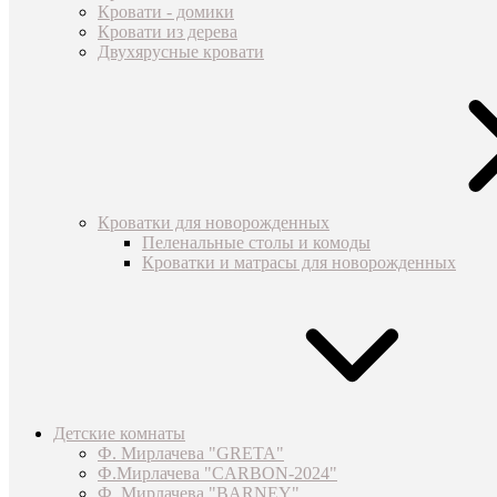
Кровати - домики
Кровати из дерева
Двухярусные кровати
Кроватки для новорожденных
Пеленальные столы и комоды
Кроватки и матрасы для новорожденных
Детские комнаты
Ф. Мирлачева "GRETA"
Ф.Мирлачева "CARBON-2024"
Ф. Мирлачева "BARNEY"