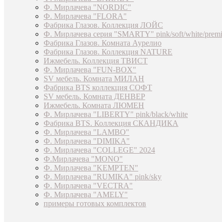
Ф. Мирлачева "NORDIC"
Ф. Мирлачева "FLORA"
Фабрика Глазов. Коллекция ЛОЙС
Ф. Мирлачева серия "SMARTY" pink/soft/white/prem
Фабрика Глазов. Комната Аурелио
Фабрика Глазов. Коллекция NATURE
Ижмебель. Коллекция ТВИСТ
Ф. Мирлачева "FUN-BOX"
SV мебель. Комната МИЛАН
Фабрика BTS коллекция СОФТ
SV мебель. Комната ДЕНВЕР
Ижмебель. Комната ЛЮМЕН
Ф. Мирлачева "LIBERTY" pink/black/white
Фабрика BTS. Коллекция СКАНДИКА
Ф. Мирлачева "LAMBO"
Ф. Мирлачева "DIMIKA"
Ф. Мирлачева "COLLEGE" 2024
Ф.Мирлачева "MONO"
Ф. Мирлачева "KEMPTEN"
Ф. Мирлачева "RUMIKA" pink/sky
Ф. Мирлачева "VECTRA"
Ф. Мирлачева "AMELY"
примеры готовых комплектов