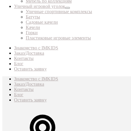
Мебель по коллекциям
Уличный игровой уголок
Уличные спортивные комплексы
Батуты
Садовые качели
Качели
Горки
Пластиковые игровые элементы
Знакомство с IMKIDS
Заказ/Доставка
Контакты
Блог
Оставить заявку
Знакомство с IMKIDS
Заказ/Доставка
Контакты
Блог
Оставить заявку