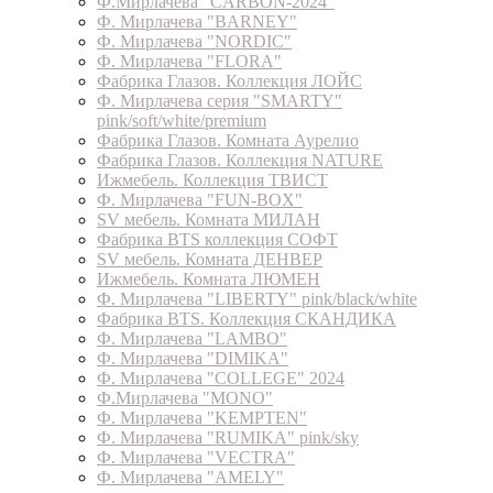
Ф.Мирлачева "CARBON-2024"
Ф. Мирлачева "BARNEY"
Ф. Мирлачева "NORDIC"
Ф. Мирлачева "FLORA"
Фабрика Глазов. Коллекция ЛОЙС
Ф. Мирлачева серия "SMARTY"
pink/soft/white/premium
Фабрика Глазов. Комната Аурелио
Фабрика Глазов. Коллекция NATURE
Ижмебель. Коллекция ТВИСТ
Ф. Мирлачева "FUN-BOX"
SV мебель. Комната МИЛАН
Фабрика BTS коллекция СОФТ
SV мебель. Комната ДЕНВЕР
Ижмебель. Комната ЛЮМЕН
Ф. Мирлачева "LIBERTY" pink/black/white
Фабрика BTS. Коллекция СКАНДИКА
Ф. Мирлачева "LAMBO"
Ф. Мирлачева "DIMIKA"
Ф. Мирлачева "COLLEGE" 2024
Ф.Мирлачева "MONO"
Ф. Мирлачева "KEMPTEN"
Ф. Мирлачева "RUMIKA" pink/sky
Ф. Мирлачева "VECTRA"
Ф. Мирлачева "AMELY"