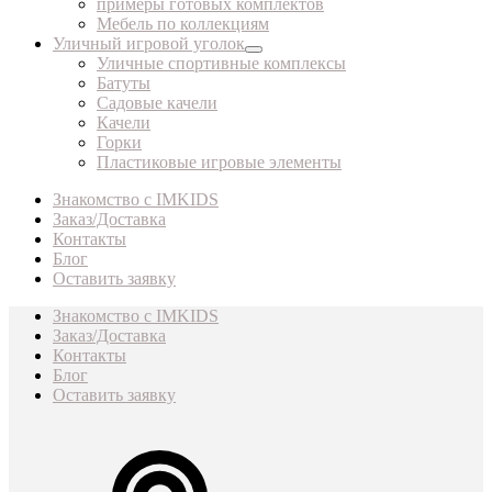
примеры готовых комплектов
Мебель по коллекциям
Уличный игровой уголок
Уличные спортивные комплексы
Батуты
Садовые качели
Качели
Горки
Пластиковые игровые элементы
Знакомство с IMKIDS
Заказ/Доставка
Контакты
Блог
Оставить заявку
Знакомство с IMKIDS
Заказ/Доставка
Контакты
Блог
Оставить заявку