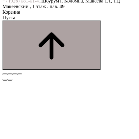
+7 (926) 081-01-41
Шоурум г. Коломна, Макеева 1А, ТЦ
Макеевский , 1 этаж . пав. 49
Корзина
Пуста