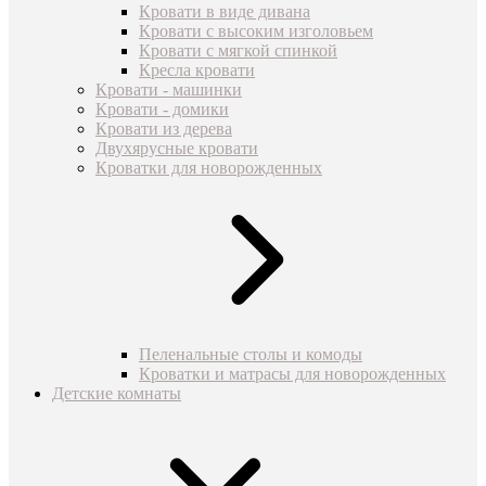
Кровати в виде дивана
Кровати с высоким изголовьем
Кровати с мягкой спинкой
Кресла кровати
Кровати - машинки
Кровати - домики
Кровати из дерева
Двухярусные кровати
Кроватки для новорожденных
Пеленальные столы и комоды
Кроватки и матрасы для новорожденных
Детские комнаты