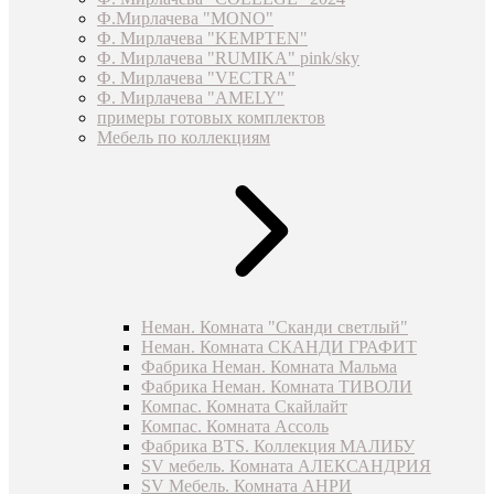
Ф.Мирлачева "MONO"
Ф. Мирлачева "KEMPTEN"
Ф. Мирлачева "RUMIKA" pink/sky
Ф. Мирлачева "VECTRA"
Ф. Мирлачева "AMELY"
примеры готовых комплектов
Мебель по коллекциям
Неман. Комната "Сканди светлый"
Неман. Комната СКАНДИ ГРАФИТ
Фабрика Неман. Комната Мальма
Фабрика Неман. Комната ТИВОЛИ
Компас. Комната Скайлайт
Компас. Комната Ассоль
Фабрика BTS. Коллекция МАЛИБУ
SV мебель. Комната АЛЕКСАНДРИЯ
SV Мебель. Комната АНРИ