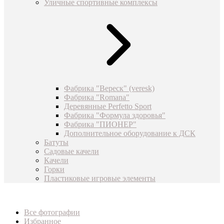
Уличные спортивные комплексы
Фабрика "Вереск" (veresk)
Фабрика "Romana"
Деревянные Perfetto Sport
Фабрика "Формула здоровья"
Фабрика "ПИОНЕР"
Дополнительное оборудование к ДСК
Батуты
Садовые качели
Качели
Горки
Пластиковые игровые элементы
Все фотографии
Избранное