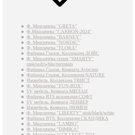
Ф. Мирлачева "GRETA"
Ф.Мирлачева "CARBON-2024"
Ф. Мирлачева "BARNEY"
Ф. Мирлачева "NORDIC"
Ф. Мирлачева "FLORA"
Фабрика Глазов. Коллекция ЛОЙС
Ф. Мирлачева серия "SMARTY"
pink/soft/white/premium
Фабрика Глазов. Комната Аурелио
Фабрика Глазов. Коллекция NATURE
Ижмебель. Коллекция ТВИСТ
Ф. Мирлачева "FUN-BOX"
SV мебель. Комната МИЛАН
Фабрика BTS коллекция СОФТ
SV мебель. Комната ДЕНВЕР
Ижмебель. Комната ЛЮМЕН
Ф. Мирлачева "LIBERTY" pink/black/white
Фабрика BTS. Коллекция СКАНДИКА
Ф. Мирлачева "LAMBO"
Ф. Мирлачева "DIMIKA"
Ф. Мирлачева "COLLEGE" 2024