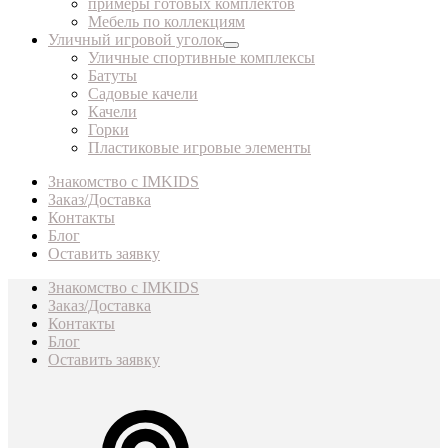
примеры готовых комплектов
Мебель по коллекциям
Уличный игровой уголок
Уличные спортивные комплексы
Батуты
Садовые качели
Качели
Горки
Пластиковые игровые элементы
Знакомство с IMKIDS
Заказ/Доставка
Контакты
Блог
Оставить заявку
Знакомство с IMKIDS
Заказ/Доставка
Контакты
Блог
Оставить заявку