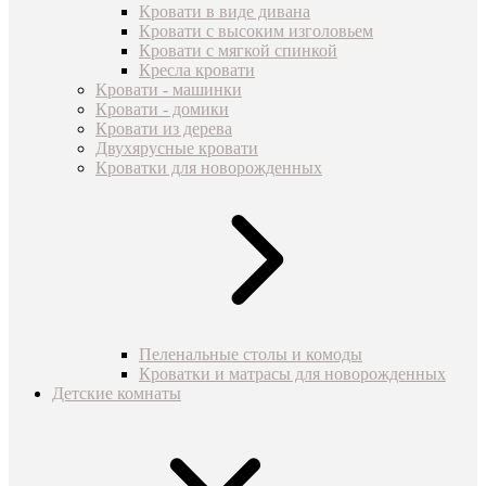
Кровати в виде дивана
Кровати с высоким изголовьем
Кровати с мягкой спинкой
Кресла кровати
Кровати - машинки
Кровати - домики
Кровати из дерева
Двухярусные кровати
Кроватки для новорожденных
Пеленальные столы и комоды
Кроватки и матрасы для новорожденных
Детские комнаты