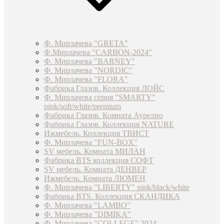
Ф. Мирлачева "GRETA"
Ф.Мирлачева "CARBON-2024"
Ф. Мирлачева "BARNEY"
Ф. Мирлачева "NORDIC"
Ф. Мирлачева "FLORA"
Фабрика Глазов. Коллекция ЛОЙС
Ф. Мирлачева серия "SMARTY"
pink/soft/white/premium
Фабрика Глазов. Комната Аурелио
Фабрика Глазов. Коллекция NATURE
Ижмебель. Коллекция ТВИСТ
Ф. Мирлачева "FUN-BOX"
SV мебель. Комната МИЛАН
Фабрика BTS коллекция СОФТ
SV мебель. Комната ДЕНВЕР
Ижмебель. Комната ЛЮМЕН
Ф. Мирлачева "LIBERTY" pink/black/white
Фабрика BTS. Коллекция СКАНДИКА
Ф. Мирлачева "LAMBO"
Ф. Мирлачева "DIMIKA"
Ф. Мирлачева "COLLEGE" 2024