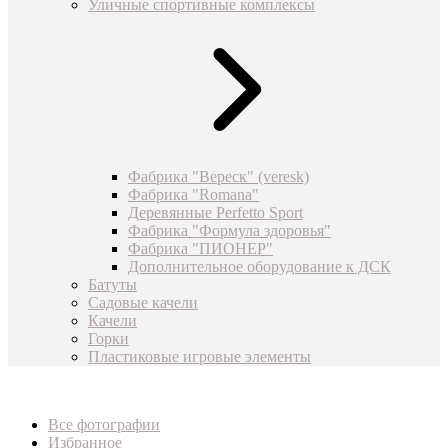
Уличные спортивные комплексы
Фабрика "Вереск" (veresk)
Фабрика "Romana"
Деревянные Perfetto Sport
Фабрика "Формула здоровья"
Фабрика "ПИОНЕР"
Дополнительное оборудование к ДСК
Батуты
Садовые качели
Качели
Горки
Пластиковые игровые элементы
Все фотографии
Избранное