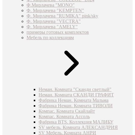
Ф.Мирлачева "MONO"
Ф. Мирлачева "KEMPTEN"
Ф. Мирлачева "RUMIKA" pink/sky
Ф. Мирлачева "VECTRA"
Ф. Мирлачева "AMELY"
примеры готовых комплектов
Мебель по коллекциям
Неман. Комната "Сканди светлый"
Неман. Комната СКАНДИ ГРАФИТ
Фабрика Неман. Комната Мальма
Фабрика Неман. Комната ТИВОЛИ
Компас. Комната Скайлайт
Компас. Комната Ассоль
Фабрика BTS. Коллекция МАЛИБУ
SV мебель. Комната АЛЕКСАНДРИЯ
SV Мебель. Комната АНРИ